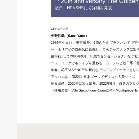
「20th anniversary The Golde
後日、HP&SNSにて詳細を発表
●PROFILE
矢野沙織（Saori Yano）
1986年生まれ、東京出身。9歳のときブラスバンドで
ー・ホリデイの自叙伝に感銘し、自らジャズクラブに出演
第2弾として2003年9月、16歳でセンセーショナルな
ニューヨークでもライブを重ねる一方、テレビ朝日系「報
年春、花王“ASIENCE”の新たなアジアンビューティと
アルバムは、第22回 日本ゴールドディスク大賞ジャズ
長女出産。2020年に次女出産。2022年6月、自身のプロジェ
［使用楽器］ Alto Saxophone=Conn26M／Mouthpiece=Ishimori S