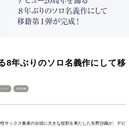
飾る8年ぶりのソロ名義作にして移
レコード
矢野沙織
女性サックス奏者の台頭に大きな役割を果たした矢野沙織が、デビ