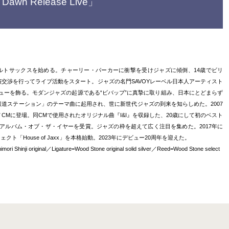
n Dawn Release Live」
アルトサックスを始める。チャーリー・パーカーに衝撃を受けジャズに傾倒、14歳でビリ
交渉を行ってライブ活動をスタート。ジャズの名門SAVOYレーベル日本人アーティスト
デビューを飾る。モダンジャズの起源である“ビバップ”に真摯に取り組み、日本にとどまらず
道ステーション」のテーマ曲に起用され、世に新世代ジャズの到来を知らしめた。2007
してCMに登場。同CMで使用されたオリジナル曲『I&I』を収録した、20歳にして初のベスト
・アルバム・オブ・ザ・イヤーを受賞。ジャズの枠を超えて広く注目を集めた。2017年に
クト「House of Jaxx」を本格始動。2023年にデビュー20周年を迎えた。
hinji original／Ligature=Wood Stone original solid silver／Reed=Wood Stone select