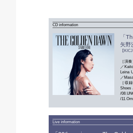
CD information
「Th
矢野
【KIC
［演奏］ 
／Kait
Leina
／Masa
［収録曲］ 
Shoes 
/08.U
/11.Or
Live information