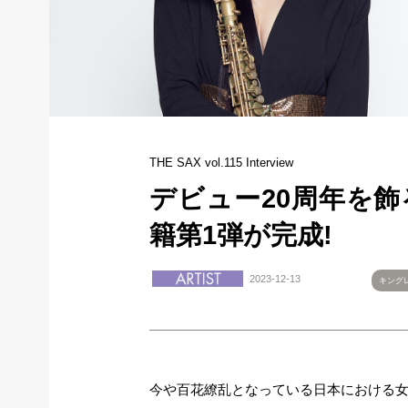
THE SAX vol.115 Interview
デビュー20周年を
籍第1弾が完成!
2023-12-13
キング
今や百花繚乱となっている日本における