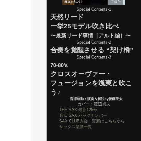
Special Contents-1
天然リード
一挙25モデル吹き比べ
〜最新リード事情［アルト編］〜
Special Contents-2
合奏を覚醒させる “架け橋”
Special Contents-3
70-80’s
クロスオーヴァー・
フュージョンを颯爽と吹こ
う♪
音源連動：演奏＆解説by後藤天太
カバー：渡辺貞夫
THE SAX 最新125号
THE SAX バックナンバー
SAX CLUB入会・更新はこちらから
サックス楽譜一覧