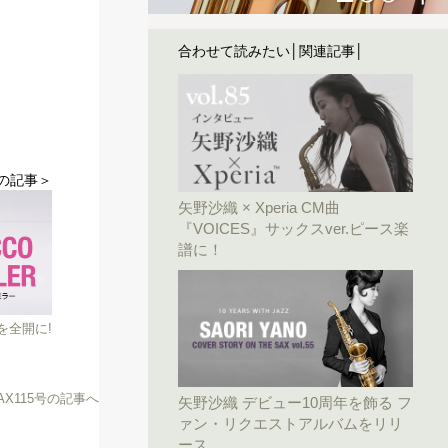
合わせて読みたい│関連記事│
の記事＞
矢野沙織 × Xperia CM曲
『VOICES』サックスver.ピース楽
譜に！
を全開に!
SAX115号の記事へ
矢野沙織 デビュー10周年を飾る フ
ァン・リクエストアルバムをリリ
ース