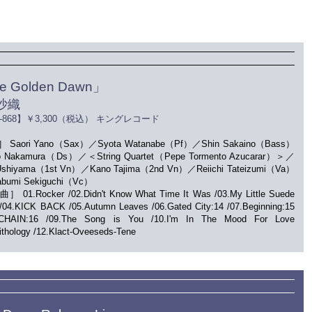
e Golden Dawn」
沙織
J-868】￥3,300（税込） キングレコード
Saori Yano（Sax）／Syota Watanabe（Pf）／Shin Sakaino（Bass）
o Nakamura（Ds）／＜String Quartet（Pepe Tormento Azucarar）＞／
 Ushiyama（1st Vn）／Kano Tajima（2nd Vn）／Reiichi Tateizumi（Va）
bumi Sekiguchi（Vc）
01.Rocker /02.Didn't Know What Time It Was /03.My Little Suede
/04.KICK BACK /05.Autumn Leaves /06.Gated City:14 /07.Beginning:15
NCHAIN:16 /09.The Song is You /10.I'm In The Mood For Love
nithology /12.Klact-Oveeseds-Tene