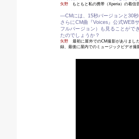
矢野
もともと私の携帯（Xperia）の着
—CMには、15秒バージョンと30
さらにCM曲『Voices』公式W
フルバージョン）も見ることがで
たのでしょうか？
矢野
最初に屋外でのCM撮影がありました。
録、最後に屋内でのミュージックビデオ撮