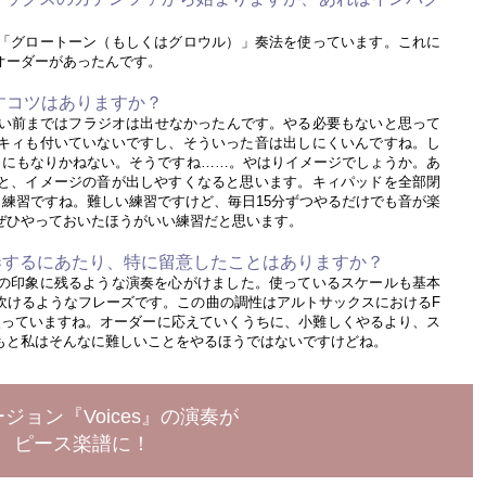
「グロートーン（もしくはグロウル）」奏法を使っています。これに
オーダーがあったんです。
出すコツはありますか？
い前まではフラジオは出せなかったんです。やる必要もないと思って
キィも付いていないですし、そういった音は出しにくいんですね。し
とにもなりかねない。そうですね……。やはりイメージでしょうか。あ
と、イメージの音が出しやすくなると思います。キィパッドを全部閉
練習ですね。難しい練習ですけど、毎日15分ずつやるだけでも音が楽
ぜひやっておいたほうがいい練習だと思います。
演奏するにあたり、特に留意したことはありますか？
の印象に残るような演奏を心がけました。使っているスケールも基本
吹けるようなフレーズです。この曲の調性はアルトサックスにおけるF
と使っていますね。オーダーに応えていくうちに、小難しくやるより、ス
もと私はそんなに難しいことをやるほうではないですけどね。
ジョン『Voices』の演奏が
ピース楽譜に！