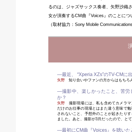
るのは、ジャズサックス奏者、矢野沙織さ
女が演奏するCM曲『Voices』のことに
（取材協力：Sony Mobile Communicati
—最近、 “Xperia XZs”のTV
矢野
知り合いやファンの方からはもちろん
—撮影中、楽しかったこと、苦労
か？
矢野
撮影現場には、私も含めてカメラマ
だけのお仕事の現場とはまた違う意味で勉
されないこと、予想外のことが起きたりす
ました。あと、撮影が3月だったので、と
—最初にCM曲『Voices』を聴