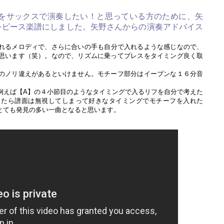
ces』をサックスで演奏したい！と思っている方のために、矢
をピース楽譜にしました。矢野さんからの演奏アドバイス
れるメロディで、さらに合いの手も自分で入れるような感じなので、
思います（笑）。なので、リズムに乗ってブレスをタイミング良く取
のノリ違えがあるといけません。モチーフ部分はイーブンな１６分音
例えば【A】の４小節目のようなタイミングで入るリフを自分で考えた
したら譜面は無視してしまって好きなタイミングでモチーフを入れた
とても発見の多い一曲となると思います。