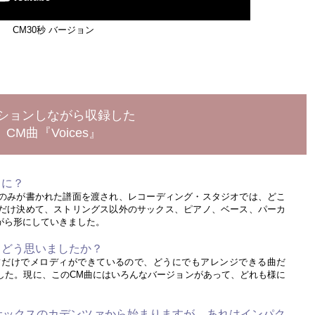
CM30秒 バージョン
ションしながら収録した
CM曲『Voices』
うに？
のみが書かれた譜面を渡され、レコーディング・スタジオでは、どこ
だけ決めて、ストリングス以外のサックス、ピアノ、ベース、パーカ
がら形にしていきました。
みてどう思いましたか？
だけでメロディができているので、どうにでもアレンジできる曲だ
した。現に、このCM曲にはいろんなバージョンがあって、どれも様に
サックスのカデンツァから始まりますが、あれはインパク