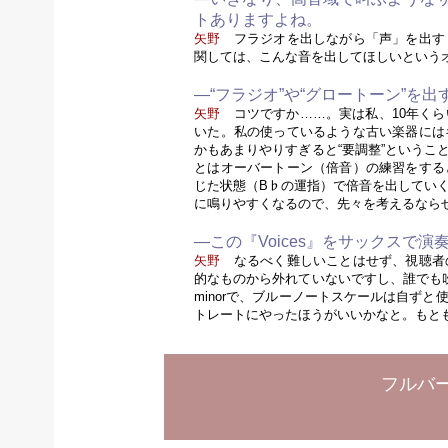
トありますよね。
矢野
フラジオを出しながら「声」を出す
関しては、こんな音を出してほしいという
—“フラジオ”や“グロートーン”を
矢野
コツですか……。実は私、10年くら
いた。私の使っているような古い楽器には
かもあまりやりすぎると“要調整”というこ
とはオーバートーン（倍音）の練習をする
じた状態（B♭の運指）で倍音を出していく
に鳴りやすくなるので、先々を考えるなら
—この『Voices』をサックスで
矢野
なるべく難しいことはせず、視聴者
的なものから外れていないですし、誰でも
minorで、ブルーノートスケールは自ず
トレートにやったほうがいいかなと。もと
フルバー