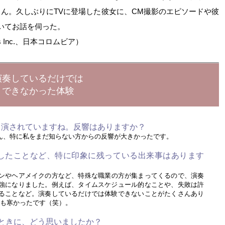
ん。久しぶりにTVに登場した彼女に、CM撮影のエピソードや彼
ついてお話を伺った。
ons Inc.、日本コロムビア）
演奏しているだけでは
できなかった体験
-CMに出演されていますね。反響はありますか？
、特に私をまだ知らない方からの反響が大きかったです。
したことなど、特に印象に残っている出来事はあります
ンやヘアメイクの方など、特殊な職業の方が集まってくるので、演奏
強になりました。例えば、タイムスケジュール的なことや、失敗は許
ることなど。演奏しているだけでは体験できないことがたくさんあり
ても寒かったです（笑）。
いたときに、どう思いましたか？