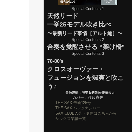
Special Contents-1
天然リード
一挙25モデル吹き比べ
〜最新リード事情［アルト編］〜
Special Contents-2
合奏を覚醒させる “架け橋”
Special Contents-3
70-80’s
クロスオーヴァー・
フュージョンを颯爽と吹こ
う♪
音源連動：演奏＆解説by後藤天太
カバー：渡辺貞夫
THE SAX 最新125号
THE SAX バックナンバー
SAX CLUB入会・更新はこちらから
サックス楽譜一覧