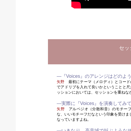
セッ
—『Voices』のアレンジはどのよ
矢野
最初にテーマ（メロディ）とコード
でアドリブを入れて良いかということと尺
ッションにおいては、セッションを重ねな
—実際に『Voices』を演奏して
矢野
アルペジオ（分散和音）のモチーフ
な、いいモチーフだなという印象を受けま
なっていますよね。
—いきなり、高音域で叫ぶような