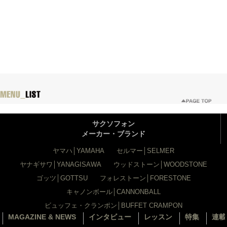
サクソフォン
メーカー・ブランド
ヤマハ│YAMAHA
セルマー│SELMER
ヤナギサワ│YANAGISAWA
ウッドストーン│WOODSTONE
ゴッツ│GOTTSU
フォレストーン│FORESTONE
キャノンボール│CANNONBALL
ビュッフェ・クランポン│BUFFET CRAMPON
MAGAZINE & NEWS
インタビュー
レッスン
特集
連載