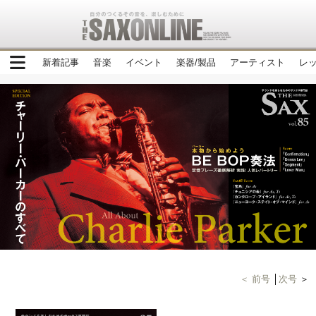
新着記事
音楽
イベント
楽器/製品
アーティスト
レ
＜ 前号
│
次号
＞