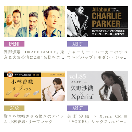
岡部源蔵「OKABE FAMILY」東
チャーリー・パーカーのすべ
京＆大阪公演に2組4名様をご招
て〜ビバップとモダン・ジャズ
待！
の創造主
響きを増幅させる驚きのアイテ
矢野沙織 × Xperia CM曲
ム 小林香織×リーフレック
『VOICES』サックスver.ピース
楽譜に！