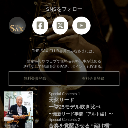
SNSをフォロー
THE SAX CLUB会員のみなさまには、
限定特典やウェブで無料＆有料記事が読める
送料なしで雑誌を定期配送。ポイントも貯まる。
無料会員登録
有料会員登録
Special Contents-1
天然リード
一挙25モデル吹き比べ
〜最新リード事情［アルト編］〜
Special Contents-2
合奏を覚醒させる “架け橋”