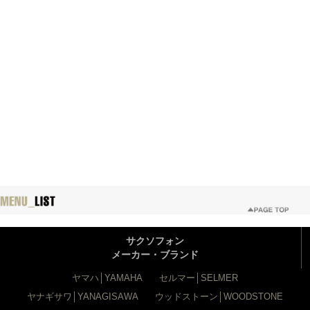
サクソフォン
メーカー・ブランド
ヤマハ│YAMAHA
セルマー│SELMER
ヤナギサワ│YANAGISAWA
ウッドストーン│WOODSTONE