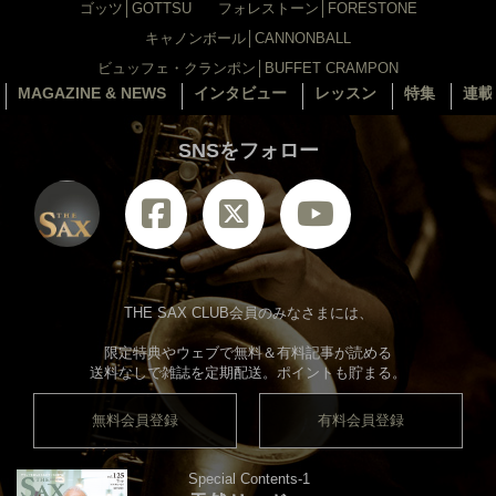
ゴッツ│GOTTSU
フォレストーン│FORESTONE
キャノンボール│CANNONBALL
ビュッフェ・クランポン│BUFFET CRAMPON
MAGAZINE & NEWS
インタビュー
レッスン
特集
連載
SNSをフォロー
THE SAX CLUB会員のみなさまには、
限定特典やウェブで無料＆有料記事が読める
送料なしで雑誌を定期配送。ポイントも貯まる。
無料会員登録
有料会員登録
Special Contents-1