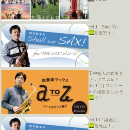
vol.1「Shall We
吹奏楽！」
田中靖人の吹奏楽
サックス A to Z
第11回 | コンクー
ルの経験を活かそ
う！
vol.13「楽器別、
攻略法！」