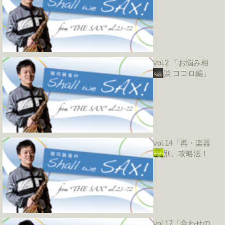
vol.2 「お悩み相
談 ココロ編」
vol.14「再・楽器
別、攻略法！
vol.17「合わせの