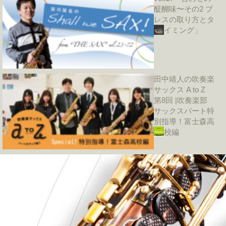
醍醐味〜その2 ブ
レスの取り方とタ
イミング」
田中靖人の吹奏楽
サックス A to Z
第8回 |吹奏楽部
サックスパート特
別指導！富士森高
校編