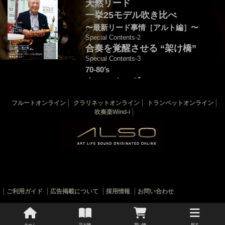
天然リード
一挙25モデル吹き比べ
〜最新リード事情［アルト編］〜
Special Contents-2
合奏を覚醒させる “架け橋”
Special Contents-3
70-80’s
クロスオーヴァー・
フュージョンを颯爽と吹こう♪
フルートオンライン
クラリネットオンライン
トランペットオンライン
音源連動：演奏＆解説by後藤天太
吹奏楽Wind-i
カバー：渡辺貞夫
THE SAX 最新125号
THE SAX バックナンバー
サックス楽譜一覧
ご利用ガイド
広告掲載について
採用情報
お問い合わせ
© 2010-2022 ALSOJ ONLINE All rights reserved.
ホーム
読み物
買い物
探す