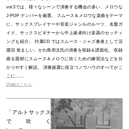
vol.3では、様々なシーンで演奏する機会の多い、メロウな
J-POP ナンバーを厳選。 スムース＆メロウな楽曲をテーマ
に、サックスプレイヤーや音楽ジャンルのルーツ、名盤ガ
イド、サックスビギナーから中上級者向け楽器のセッティ
ングも紹介。 付属CD ではスムース・ジャズ奏者として活
躍目 覚ましい、かわ島崇文氏の演奏を収録＆譜面化。 収録
曲を題材にスムース＆メロウに吹くための練習法などを分
かりやすく解説。 演奏披露に役立つノウハウのすべてがこ
こに……
詳細はこちら
「アルトサックス
で吹く