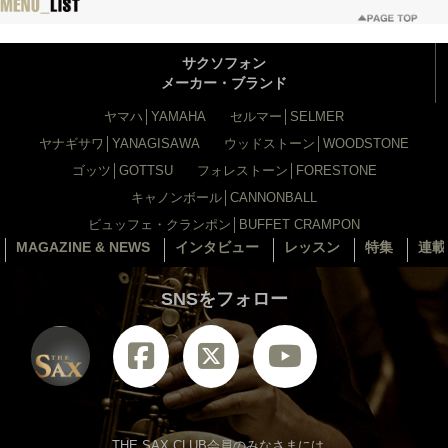
サクソフォン
メーカー・ブランド
ヤマハ│YAMAHA
セルマー│SELMER
ヤナギサワ│YANAGISAWA
ウッドストーン│WOODSTONE
ゴッツ│GOTTSU
フォレストーン│FORESTONE
キャノンボール│CANNONBALL
ビュッフェ・クランポン│BUFFET CRAMPON
MAGAZINE & NEWS
インタビュー
レッスン
特集
連載
SNSをフォロー
THE SAX CLUB会員のみなさまには、