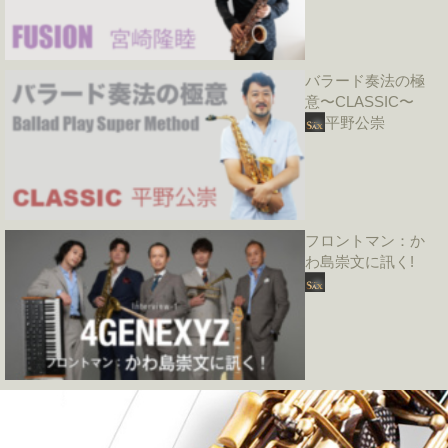
バラード奏法の極
意〜CLASSIC〜
平野公崇
フロントマン：か
わ島崇文に訊く!