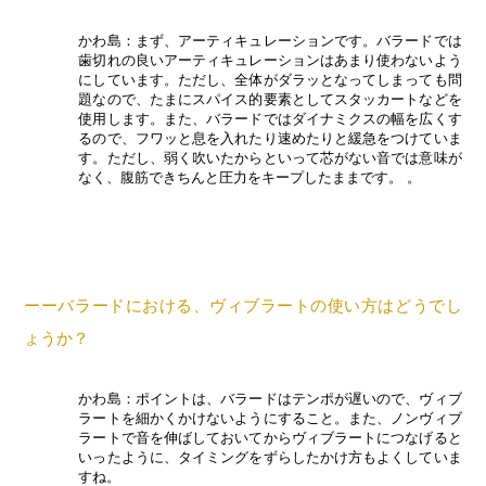
かわ島：まず、アーティキュレーションです。バラードでは
歯切れの良いアーティキュレーションはあまり使わないよう
にしています。ただし、全体がダラッとなってしまっても問
題なので、たまにスパイス的要素としてスタッカートなどを
使用します。また、バラードではダイナミクスの幅を広くす
るので、フワッと息を入れたり速めたりと緩急をつけていま
す。ただし、弱く吹いたからといって芯がない音では意味が
なく、腹筋できちんと圧力をキープしたままです。 。
ーーバラードにおける、ヴィブラートの使い方はどうでし
ょうか？
かわ島：ポイントは、バラードはテンポが遅いので、ヴィブ
ラートを細かくかけないようにすること。また、ノンヴィブ
ラートで音を伸ばしておいてからヴィブラートにつなげると
いったように、タイミングをずらしたかけ方もよくしていま
すね。