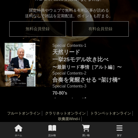
限定特典やウェブで無料＆有料記事が読める
送料なしで雑誌を定期配送。ポイントも貯まる。
無料会員登録
有料会員登録
Special Contents-1
天然リード
一挙25モデル吹き比べ
〜最新リード事情［アルト編］〜
Special Contents-2
合奏を覚醒させる “架け橋”
Special Contents-3
70-80’s
クロスオーヴァー・
フュージョンを颯爽と吹こう♪
フルートオンライン
クラリネットオンライン
トランペットオンライン
音源連動：演奏＆解説by後藤天太
吹奏楽Wind-i
カバー：渡辺貞夫
THE SAX 最新125号
THE SAX バックナンバー
サックス楽譜一覧
ホーム
読み物
買い物
探す