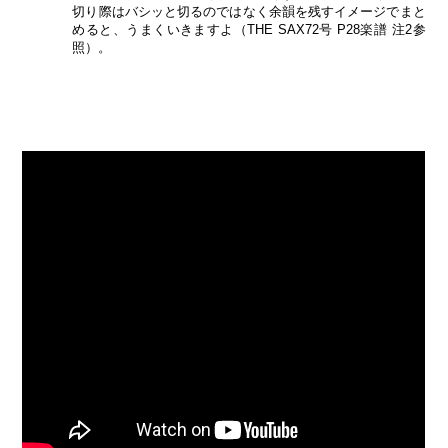
切り際はバシッと切るのではなく余韻を残すイメージでまと
めると、うまくいきますよ（THE SAX72号 P28楽譜 注2参
照）。