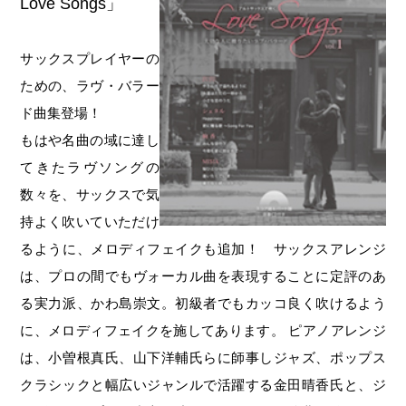
Love Songs」
サックスプレイヤーの
ための、ラヴ・バラー
ド曲集登場！
もはや名曲の域に達し
てきたラヴソングの
数々を、サックスで気
持よく吹いていただけ
るように、メロディフェイクも追加！ サックスアレンジ
は、プロの間でもヴォーカル曲を表現することに定評のあ
る実力派、かわ島崇文。初級者でもカッコ良く吹けるよう
に、メロディフェイクを施してあります。 ピアノアレンジ
は、小曽根真氏、山下洋輔氏らに師事しジャズ、ポップス
クラシックと幅広いジャンルで活躍する金田晴香氏と、ジ