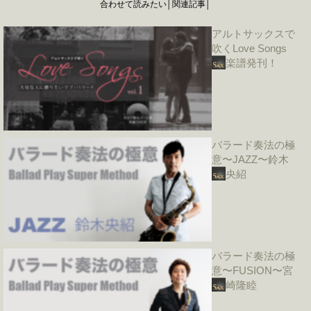
合わせて読みたい│関連記事│
アルトサックスで
吹くLove Songs
楽譜発刊！
バラード奏法の極
意〜JAZZ〜鈴木
央紹
バラード奏法の極
意〜FUSION〜宮
崎隆睦