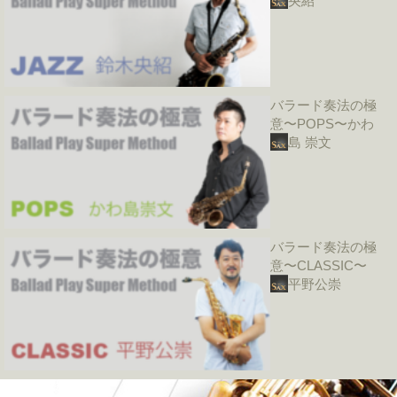
央紹
バラード奏法の極
意〜POPS〜かわ
島 崇文
バラード奏法の極
意〜CLASSIC〜
平野公崇