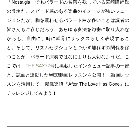
「Nostalgia」でもバラードの名演を残している宮崎隆睦氏
の登場だ。スピード感のある楽曲のイメージが強いフュー
ジョンだが、胸を震わせるバラード曲が多いことは読者の
皆さんもご存じだろう。あらゆる奏法を緻密に取り入れな
がらも、自由に、時に武骨にサックスらしく表現するこ
と。そして、リズムセクションとつかず離れずの関係を保
つことが、バラード演奏ではなによりも大切なようだ。こ
こでは、
THE SAX72号
に掲載したインタビュー記事の一部
と、誌面と連動したWEB動画レッスンを公開！ 動画レッ
スンを活用して、掲載楽譜『After The Love Has Gone』に
チャレンジしてみよう！