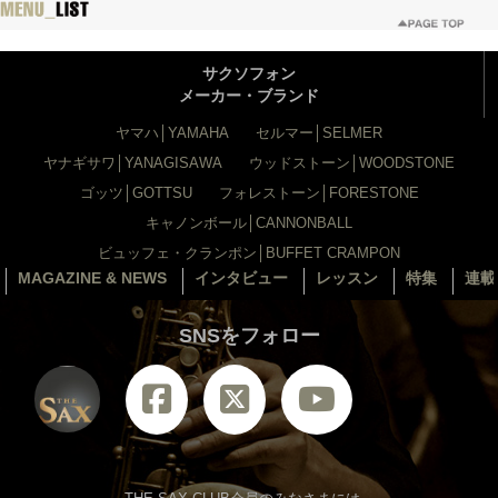
サクソフォン
メーカー・ブランド
ヤマハ│YAMAHA
セルマー│SELMER
ヤナギサワ│YANAGISAWA
ウッドストーン│WOODSTONE
ゴッツ│GOTTSU
フォレストーン│FORESTONE
キャノンボール│CANNONBALL
ビュッフェ・クランポン│BUFFET CRAMPON
MAGAZINE & NEWS
インタビュー
レッスン
特集
連載
SNSをフォロー