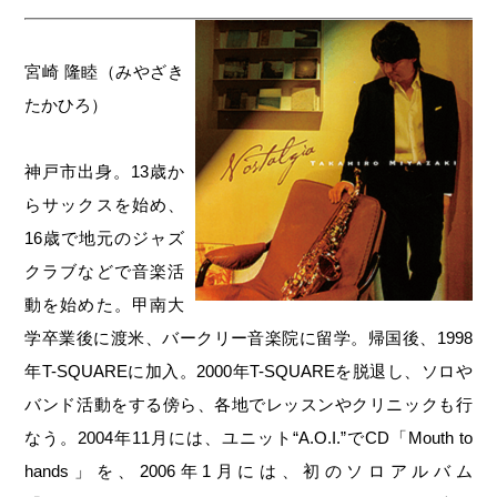
宮崎 隆睦（みやざき
たかひろ）
神戸市出身。13歳か
らサックスを始め、
16歳で地元のジャズ
クラブなどで音楽活
動を始めた。甲南大
学卒業後に渡米、バークリー音楽院に留学。帰国後、1998
年T-SQUAREに加入。2000年T-SQUAREを脱退し、ソロや
バンド活動をする傍ら、各地でレッスンやクリニックも行
なう。2004年11月には、ユニット“A.O.I.”でCD「Mouth to
hands」を、2006年1月には、初のソロアルバム