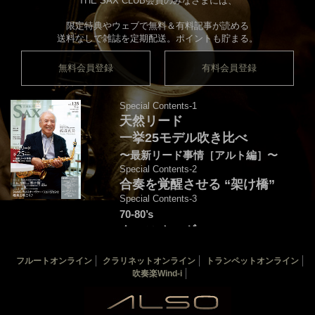
THE SAX CLUB会員のみなさまには、
限定特典やウェブで無料＆有料記事が読める
送料なしで雑誌を定期配送。ポイントも貯まる。
無料会員登録
有料会員登録
Special Contents-1
天然リード
一挙25モデル吹き比べ
〜最新リード事情［アルト編］〜
Special Contents-2
合奏を覚醒させる “架け橋”
Special Contents-3
70-80’s
クロスオーヴァー・
フュージョンを颯爽と吹こう♪
フルートオンライン
クラリネットオンライン
トランペットオンライン
音源連動：演奏＆解説by後藤天太
吹奏楽Wind-i
カバー：渡辺貞夫
THE SAX 最新125号
THE SAX バックナンバー
サックス楽譜一覧