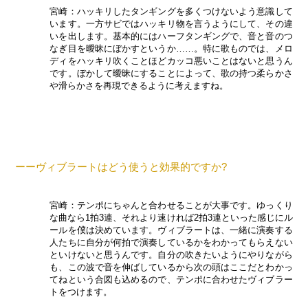
宮崎：ハッキリしたタンギングを多くつけないよう意識して
います。一方サビではハッキリ物を言うようにして、その違
いを出します。基本的にはハーフタンギングで、音と音のつ
なぎ目を曖昧にぼかすというか……。特に歌ものでは、メロ
ディをハッキリ吹くことほどカッコ悪いことはないと思うん
です。ぼかして曖昧にすることによって、歌の持つ柔らかさ
や滑らかさを再現できるように考えますね。
ーーヴィブラートはどう使うと効果的ですか?
宮崎：テンポにちゃんと合わせることが大事です。ゆっくり
な曲なら1拍3連、それより速ければ2拍3連といった感じにル
ールを僕は決めています。ヴィブラートは、一緒に演奏する
人たちに自分が何拍で演奏しているかをわかってもらえない
といけないと思うんです。自分の吹きたいようにやりながら
も、この波で音を伸ばしているから次の頭はここだとわかっ
てねという合図も込めるので、テンポに合わせたヴィブラー
トをつけます。