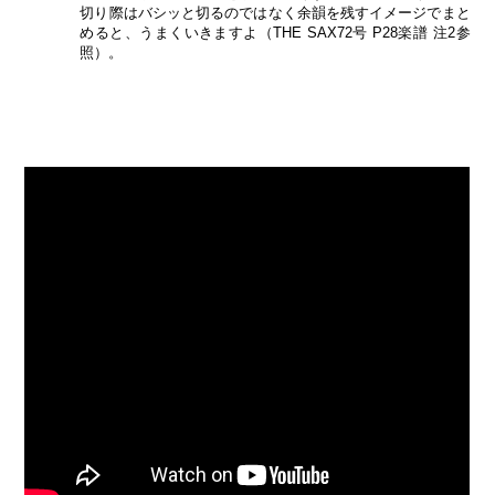
切り際はバシッと切るのではなく余韻を残すイメージでまと
めると、うまくいきますよ（THE SAX72号 P28楽譜 注2参
照）。