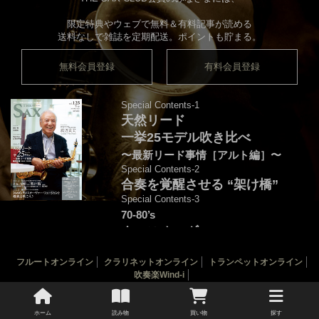
限定特典やウェブで無料＆有料記事が読める
送料なしで雑誌を定期配送。ポイントも貯まる。
無料会員登録
有料会員登録
Special Contents-1
天然リード
一挙25モデル吹き比べ
〜最新リード事情［アルト編］〜
Special Contents-2
合奏を覚醒させる “架け橋”
Special Contents-3
70-80’s
クロスオーヴァー・
フュージョンを颯爽と吹こう♪
フルートオンライン
クラリネットオンライン
トランペットオンライン
音源連動：演奏＆解説by後藤天太
吹奏楽Wind-i
カバー：渡辺貞夫
THE SAX 最新125号
THE SAX バックナンバー
サックス楽譜一覧
ホーム
読み物
買い物
探す