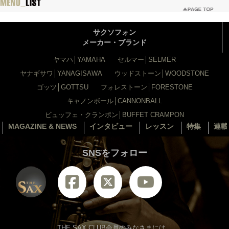
サクソフォン
メーカー・ブランド
ヤマハ│YAMAHA
セルマー│SELMER
ヤナギサワ│YANAGISAWA
ウッドストーン│WOODSTONE
ゴッツ│GOTTSU
フォレストーン│FORESTONE
キャノンボール│CANNONBALL
ビュッフェ・クランポン│BUFFET CRAMPON
MAGAZINE & NEWS
インタビュー
レッスン
特集
連載
SNSをフォロー
THE SAX CLUB会員のみなさまには、