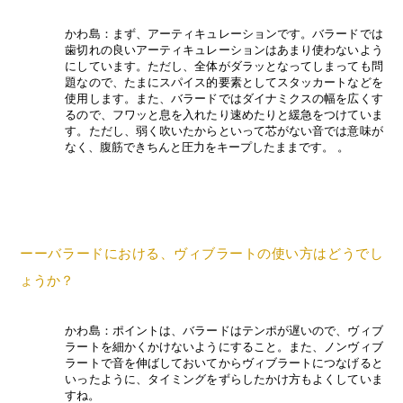
かわ島：まず、アーティキュレーションです。バラードでは
歯切れの良いアーティキュレーションはあまり使わないよう
にしています。ただし、全体がダラッとなってしまっても問
題なので、たまにスパイス的要素としてスタッカートなどを
使用します。また、バラードではダイナミクスの幅を広くす
るので、フワッと息を入れたり速めたりと緩急をつけていま
す。ただし、弱く吹いたからといって芯がない音では意味が
なく、腹筋できちんと圧力をキープしたままです。 。
ーーバラードにおける、ヴィブラートの使い方はどうでし
ょうか？
かわ島：ポイントは、バラードはテンポが遅いので、ヴィブ
ラートを細かくかけないようにすること。また、ノンヴィブ
ラートで音を伸ばしておいてからヴィブラートにつなげると
いったように、タイミングをずらしたかけ方もよくしていま
すね。