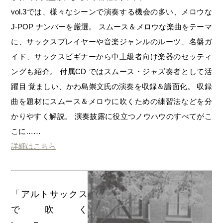
vol.3では、様々なシーンで演奏する機会の多い、メロウな
J-POP ナンバーを厳選。 スムース＆メロウな楽曲をテーマ
に、サックスプレイヤーや音楽ジャンルのルーツ、名盤ガ
イド、サックスビギナーから中上級者向け楽器のセッティ
ングも紹介。 付属CD ではスムース・ジャズ奏者として活
躍目 覚ましい、かわ島崇文氏の演奏を収録＆譜面化。 収録
曲を題材にスムース＆メロウに吹くための練習法などを分
かりやすく解説。 演奏披露に役立つノウハウのすべてがこ
こに……
詳細はこちら
「アルトサックス
で吹く