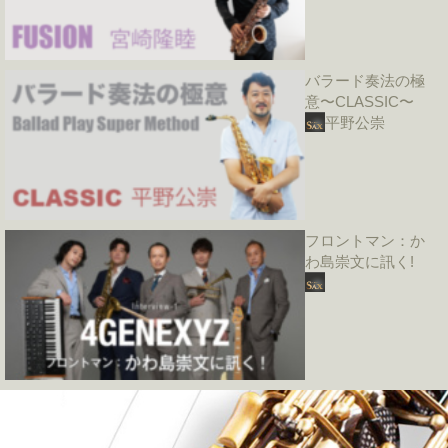
バラード奏法の極
意〜CLASSIC〜
平野公崇
フロントマン：か
わ島崇文に訊く!