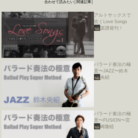
合わせて読みたい│関連記事│
アルトサックスで
吹くLove Songs
楽譜発刊！
バラード奏法の極
意〜JAZZ〜鈴木
央紹
バラード奏法の極
意〜FUSION〜宮
崎隆睦