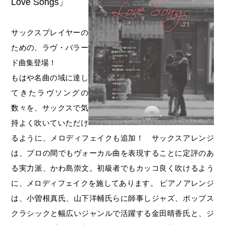
Love Songs」
サックスプレイヤーの
ための、ラヴ・バラー
ド曲集登場！
もはや名曲の域に達し
てきたラヴソングの
数々を、サックスで気
持よく吹いていただけ
るように、メロディフェイクも追加！ サックスアレンジ
は、プロの間でもヴォーカル曲を表現することに定評のあ
る実力派、かわ島崇文。初級者でもカッコ良く吹けるよう
に、メロディフェイクを施してあります。 ピアノアレンジ
は、小曽根真氏、山下洋輔氏らに師事しジャズ、ポップス
クラシックと幅広いジャンルで活躍する金田晴香氏と、ジ