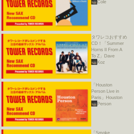
Cole
タワレコおすすめ
CD！「Summer
Horns II From A
To Z」Dave
Koz
「Houston
Person Live in
Paris」Houston
Person
「Smoke