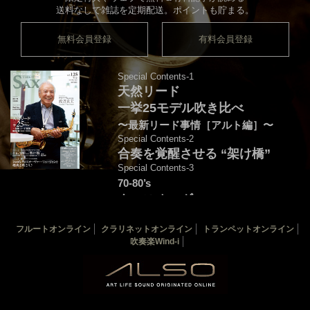
送料なしで雑誌を定期配送。ポイントも貯まる。
無料会員登録
有料会員登録
Special Contents-1
天然リード
一挙25モデル吹き比べ
〜最新リード事情［アルト編］〜
Special Contents-2
合奏を覚醒させる “架け橋”
Special Contents-3
70-80’s
クロスオーヴァー・
フュージョンを颯爽と吹こう♪
フルートオンライン
クラリネットオンライン
トランペットオンライン
音源連動：演奏＆解説by後藤天太
吹奏楽Wind-i
カバー：渡辺貞夫
THE SAX 最新125号
THE SAX バックナンバー
サックス楽譜一覧