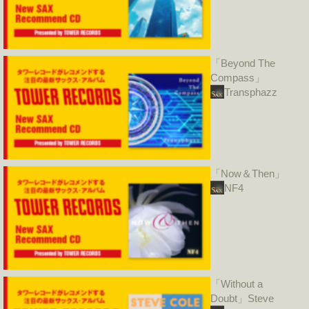
「Beyond The
Compass」
Transphazz
「Now＆Then」
NF4
「Without a
Doubt」Steve