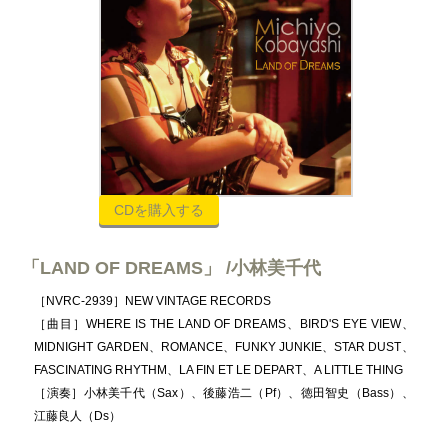
CDを購入する
「LAND OF DREAMS」 /小林美千代
［NVRC-2939］NEW VINTAGE RECORDS
［曲目］WHERE IS THE LAND OF DREAMS、BIRD'S EYE VIEW、
MIDNIGHT GARDEN、ROMANCE、FUNKY JUNKIE、STAR DUST、
FASCINATING RHYTHM、LA FIN ET LE DEPART、A LITTLE THING
［演奏］小林美千代（Sax）、後藤浩二（Pf）、徳田智史（Bass）、
江藤良人（Ds）