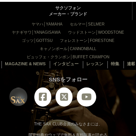
サクソフォン
メーカー・ブランド
ヤマハ│YAMAHA
セルマー│SELMER
ヤナギサワ│YANAGISAWA
ウッドストーン│WOODSTONE
ゴッツ│GOTTSU
フォレストーン│FORESTONE
キャノンボール│CANNONBALL
ビュッフェ・クランポン│BUFFET CRAMPON
MAGAZINE & NEWS
インタビュー
レッスン
特集
連載
SNSをフォロー
THE SAX CLUB会員のみなさまには、
限定特典やウェブで無料＆有料記事が読める