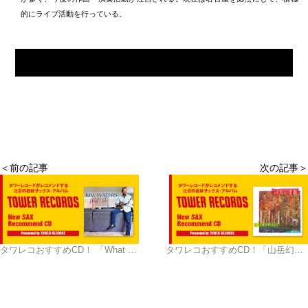
的にライブ活動を行っている。
＜前の記事
次の記事＞
タワレコおすすめCD！ 「What I Like」Kim Waters
タワレコおすすめCD！「山岳幻想曲 」 / 信州ジャズ