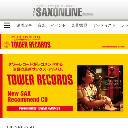
新着記事
音楽
イベント
楽器/製品
アーティスト
レ
THE SAX vol.98