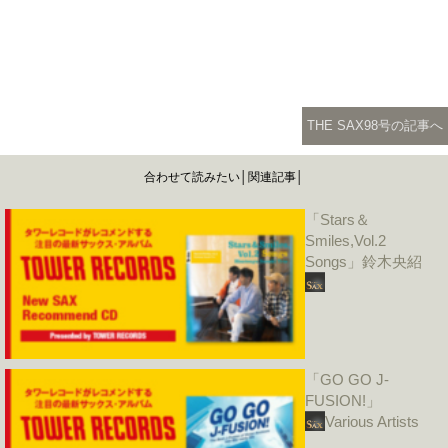
THE SAX98号の記事へ
合わせて読みたい│関連記事│
「Stars＆
Smiles,Vol.2
Songs」鈴木央紹
「GO GO J-
FUSION!」
Various Artists