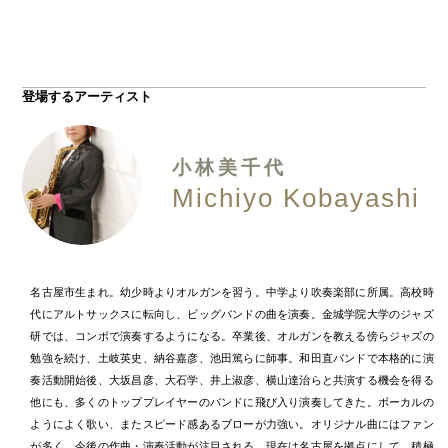
登場するアーティスト
小林美千代
Michiyo Kobayashi
名古屋市生まれ。幼少時よりオルガンを習う。中学より吹奏楽部に所属。高校時
代にアルトサックスに転向し、ビッグバンドの曲を演奏。金城学院大学のジャズ
研では、コンボで演奏するようになる。卒業後、オルガンを教える傍らジャズの
勉強を続け、土岐英史、納谷嘉彦、池田篤らに師事。和田直バンドで本格的に演
奏活動開始後、大坂昌彦、大石学、井上淑彦、横山達治らと共演する機会を得る
他にも、多くのトッププレイヤーのバンドに飛び入り演奏してきた。ボーカルの
ようによく歌い、またスピード感あるブローが力強い。オリジナル曲にはファン
が多く、今後の作曲・演奏活動が注目される。現在は名古屋を拠点にして、積極