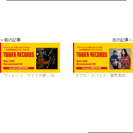
＜前の記事
次の記事＞
「ヴィレッジ・ゲイトの夜」John Coltrane
「ダブル・スパイス」藤野美由紀＆是方博邦