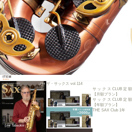
ザ・サックス vol.114
サックスCLUB定額
【月額プラン】
サックスCLUB定額
【年額プラン】
THE SAX Club 1年