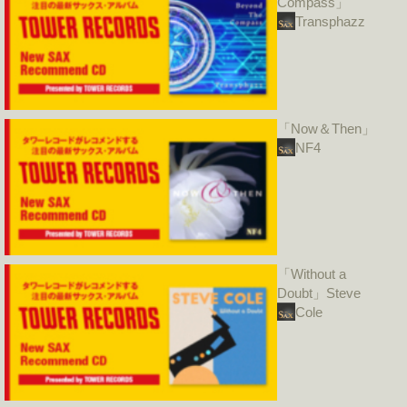
Compass」
Transphazz
「Now＆Then」
NF4
「Without a
Doubt」Steve
Cole