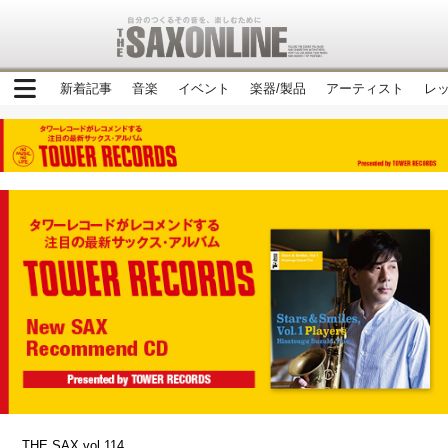
新着記事
音楽
イベント
楽器/製品
アーティスト
レ
THE SAX vol.114