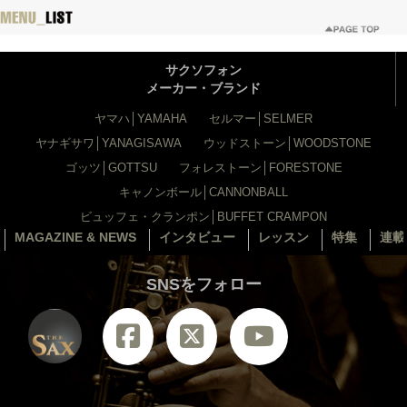
サクソフォン
メーカー・ブランド
ヤマハ│YAMAHA
セルマー│SELMER
ヤナギサワ│YANAGISAWA
ウッドストーン│WOODSTONE
ゴッツ│GOTTSU
フォレストーン│FORESTONE
キャノンボール│CANNONBALL
ビュッフェ・クランポン│BUFFET CRAMPON
MAGAZINE & NEWS
インタビュー
レッスン
特集
連載
SNSをフォロー