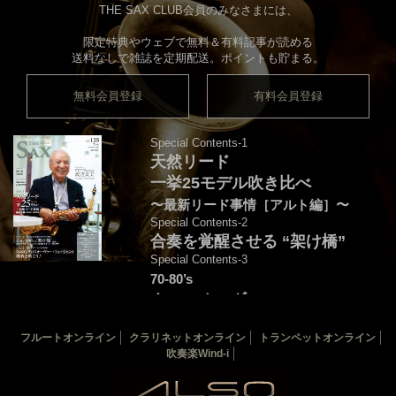
THE SAX CLUB会員のみなさまには、
限定特典やウェブで無料＆有料記事が読める
送料なしで雑誌を定期配送。ポイントも貯まる。
無料会員登録
有料会員登録
Special Contents-1
天然リード
一挙25モデル吹き比べ
〜最新リード事情［アルト編］〜
Special Contents-2
合奏を覚醒させる “架け橋”
Special Contents-3
70-80’s
クロスオーヴァー・
フュージョンを颯爽と吹こう♪
フルートオンライン
クラリネットオンライン
トランペットオンライン
音源連動：演奏＆解説by後藤天太
吹奏楽Wind-i
カバー：渡辺貞夫
THE SAX 最新125号
THE SAX バックナンバー