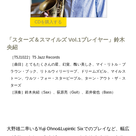
CDを購入する
「スターズ＆スマイルズ Vol.1プレイヤー」鈴木
央紹
［T5J1022］T5 Jazz Records
［曲目］とてもたくさんの星、幻覚、醜い美しさ、マイ・リトル・ブ
ラウン・ブック、リトルウィリーリープ、ドリームズビル、マイルス
トーン、ワルツ・フォー・スターピープル、ターン・アウト・ザ・ス
ターズ
［演奏］鈴木央紹（Sax）、荻原亮（Guit）、若井俊也（Bass）
大野雄二率いるYuji Ohno&Lupintic Sixでのプレイなど、幅広