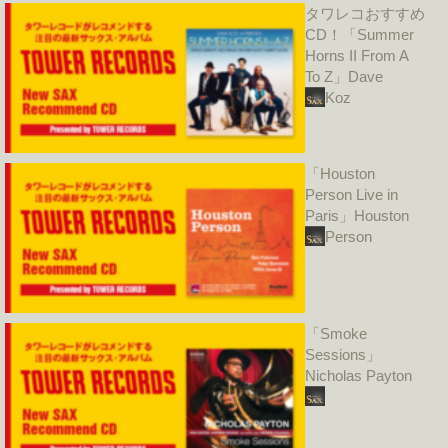
タワレコおすすめ
CD！「Summer
Horns II From A
To Z」Dave
Koz
「Houston
Person Live in
Paris」Houston
Person
「Smoke
Sessions」
Nicholas Payton