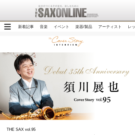
新着記事
音楽
イベント
楽器/製品
アーティスト
レ
THE SAX vol.95