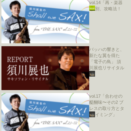
vol.14「再・楽器
別、攻略法！
バッハの響きと、
新たな翼を得た
「電子の鳥」 須
川展也リサイタル
vol.17「合わせの
醍醐味〜その2 ブ
レスの取り方とタ
イミング」