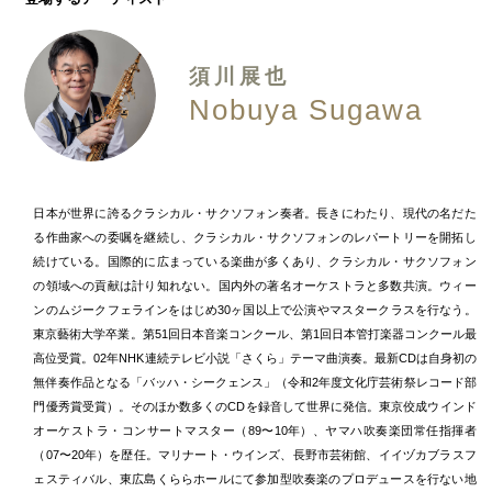
須川展也
Nobuya Sugawa
日本が世界に誇るクラシカル・サクソフォン奏者。長きにわたり、現代の名だた
る作曲家への委嘱を継続し、クラシカル・サクソフォンのレパートリーを開拓し
続けている。国際的に広まっている楽曲が多くあり、クラシカル・サクソフォン
の領域への貢献は計り知れない。国内外の著名オーケストラと多数共演。ウィー
ンのムジークフェラインをはじめ30ヶ国以上で公演やマスタークラスを行なう。
東京藝術大学卒業。第51回日本音楽コンクール、第1回日本管打楽器コンクール最
高位受賞。02年NHK連続テレビ小説「さくら」テーマ曲演奏。最新CDは自身初の
無伴奏作品となる「バッハ・シークェンス」（令和2年度文化庁芸術祭レコード部
門優秀賞受賞）。そのほか数多くのCDを録音して世界に発信。東京佼成ウインド
オーケストラ・コンサートマスター（89〜10年）、ヤマハ吹奏楽団常任指揮者
（07〜20年）を歴任。マリナート・ウインズ、長野市芸術館、イイヅカブラスフ
ェスティバル、東広島くららホールにて参加型吹奏楽のプロデュースを行ない地