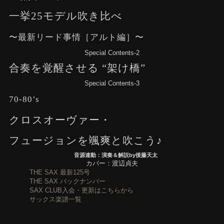
一挙25モデル吹き比べ
〜最新リード事情［アルト編］〜
Special Contents-2
合奏を覚醒させる “架け橋”
Special Contents-3
70-80’s
クロスオーヴァー・
フュージョンを颯爽と吹こう♪
音源連動：演奏＆解説by後藤天太
カバー：渡辺貞夫
THE SAX 最新125号
THE SAX バックナンバー
SAX CLUB入会・更新はこちらから
サックス楽譜一覧