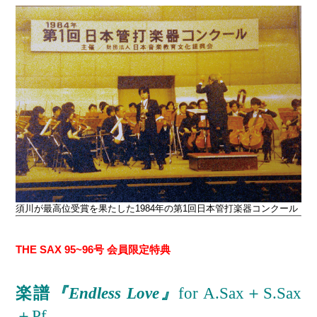
須川が最高位受賞を果たした1984年の第1回日本管打楽器コンクール
THE SAX 95~96号 会員限定特典
楽譜
『Endless Love』
for A.Sax＋S.Sax
＋Pf