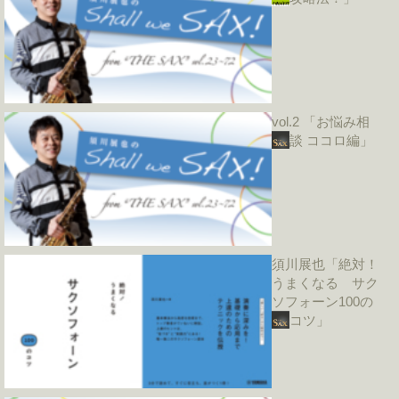
vol.2 「お悩み相
談 ココロ編」
須川展也「絶対！
うまくなる サク
ソフォーン100の
コツ」