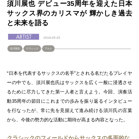
須川展也 デビュー35周年を迎えた日本
サックス界のカリスマが 輝かしき過去
と未来を語る
2019-05-25
須川展也
クラシック
アルト
“
日本を代表するサックスの名手
”
とされる名だたるプレイヤ
ーの中でも、須川展也氏はサックスを広く一般に浸透させ
るために尽力してきた第一人者と言えよう。今回、演奏活
動
35
周年の節目にこれまでの歩みを振り返るインタビュー
を行なったが、常に先を見据えて進み続ける須川氏の言葉
から、今後の勢力的な活動に期待が高まる内容となった。
クラシックのフィールドからサックスの多面的な