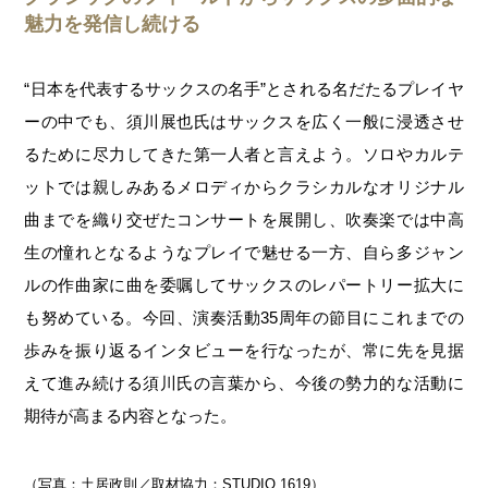
魅力を発信し続ける
“日本を代表するサックスの名手”とされる名だたるプレイヤ
ーの中でも、須川展也氏はサックスを広く一般に浸透させ
るために尽力してきた第一人者と言えよう。ソロやカルテ
ットでは親しみあるメロディからクラシカルなオリジナル
曲までを織り交ぜたコンサートを展開し、吹奏楽では中高
生の憧れとなるようなプレイで魅せる一方、自ら多ジャン
ルの作曲家に曲を委嘱してサックスのレパートリー拡大に
も努めている。今回、演奏活動35周年の節目にこれまでの
歩みを振り返るインタビューを行なったが、常に先を見据
えて進み続ける須川氏の言葉から、今後の勢力的な活動に
期待が高まる内容となった。
（写真：土居政則／取材協力：STUDIO 1619）