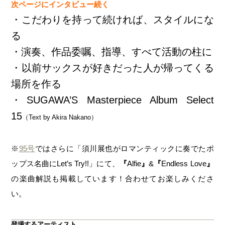
次ページにインタビュー続く
・こだわりを持って続ければ、スタイルにな
る
・演奏、作品委嘱、指導、すべて活動の柱に
・以前サックスが好きだった人が帰ってくる
場所を作る
・SUGAWA’S Masterpiece Album Select
15
（Text by Akira Nakano）
※
95号
ではさらに「須川展也がロマンティックに奏でたポ
ップス名曲にLet’s Try!!」にて、
『
Alfie
』
&
『
Endless Love
』
の
楽曲解説も掲載しています！合わせてお楽しみくださ
い。
登場するアーティスト