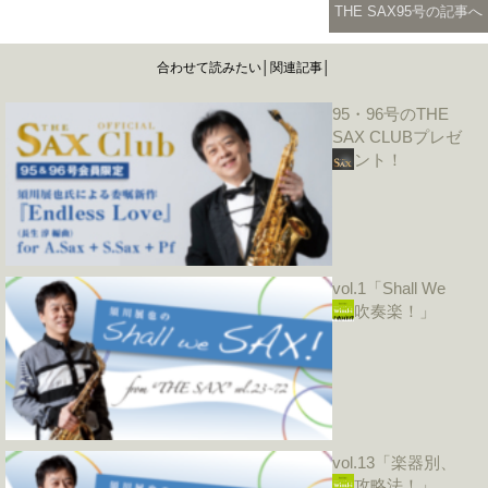
THE SAX95号の記事へ
合わせて読みたい│関連記事│
95・96号のTHE
SAX CLUBプレゼ
ント！
vol.1「Shall We
吹奏楽！」
vol.13「楽器別、
攻略法！」