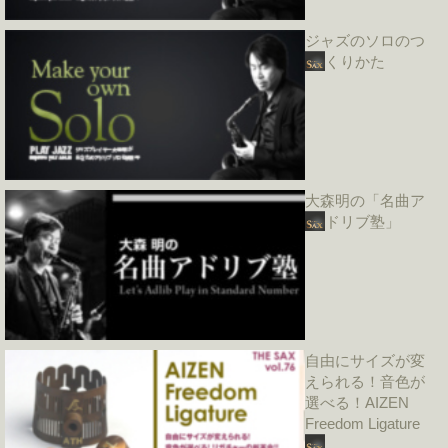
ジャズのソロのつ
くりかた
大森明の「名曲ア
ドリブ塾」
自由にサイズが変
えられる！音色が
選べる！AIZEN
Freedom Ligature