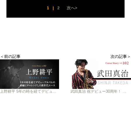
1
|
2
次へ>
＜前の記事
次の記事＞
上野耕平 5年の時を経てデビューアルバムの 続編にチャレンジした新世代エース
武田真治 祝デビュー30周年！ エンターテイメント性に富んだ カラフルなサックス・アルバムが完成!!