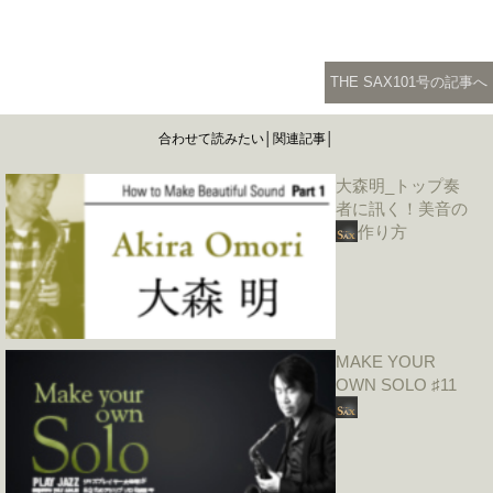
THE SAX101号の記事へ
合わせて読みたい│関連記事│
大森明_トップ奏
者に訊く！美音の
作り方
MAKE YOUR
OWN SOLO ♯11