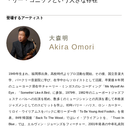
・リー・コニッツという大きな存在
登場するアーティスト
大森明
Akira Omori
1949年生まれ、福岡県出身。高校時代よりプロ活動を開始。その後、国立音楽大
学、バークリー音楽院に学び、在学中からソロイストとして活躍。卒業後８年間
のニューヨーク滞在中チャーリー・ミンガスのレコーディング「Me Myself An
Eye」「Somethin’ Like A Bird」に参加。1979年、1982年のニューポートジャズフ
ェスティバルへの出演を初め、数多くのミュージシャンとの共演を通して本格派
ジャズメンとしてのスピリットを学ぶ。83年バリー・ハリス、ロン・カーター、
リロイ・ウイリアムスをバックに初リーダー作「To Be Young And Foolish」を発
表。84年帰国後「Back To The Wood」ではレイ・ブライアントを、「Trust In
Blue」では、エルヴィン・ジョーンズをフィーチャー、2001年発表の中牟礼貞則