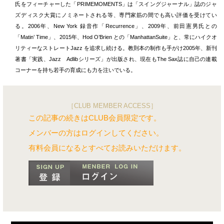
氏をフィーチャーした「PRIMEMOMENTS」は「スイングジャーナル」誌のジャ
ズディスク大賞にノミネートされる等、専門家筋の間でも高い評価を受けてい
る。2006年、New York 録音作「Recurrence」、2009年、前田憲男氏との
「Matin’ Time」、2015年、Hod O’Brien との「ManhattanSuite」と、常にハイクオ
リティーなストレートJazz を追求し続ける。教則本の制作も手がけ2005年、新刊
著書「実践、Jazz Adlibシリーズ」が出版され、現在もThe Sax誌に自己の連載
コーナーを持ち若手の育成にも力を注いでいる。
［CLUB MEMBER ACCESS］
この記事の続きはCLUB会員限定です。
メンバーの方はログインしてください。
有料会員になるとすべてお読みいただけます。