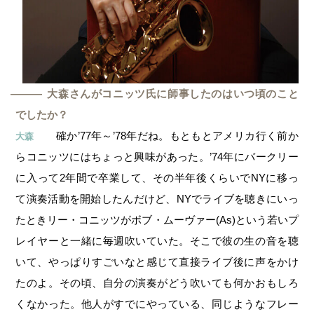
大森さんがコニッツ氏に師事したのはいつ頃のこと
―
でしたか？
確か’77年～’78年だね。もともとアメリカ行く前か
大森
らコニッツにはちょっと興味があった。’74年にバークリー
に入って2年間で卒業して、その半年後くらいでNYに移っ
て演奏活動を開始したんだけど、NYでライブを聴きにいっ
たときリー・コニッツがボブ・ムーヴァー(As)という若いプ
レイヤーと一緒に毎週吹いていた。そこで彼の生の音を聴
いて、やっぱりすごいなと感じて直接ライブ後に声をかけ
たのよ。その頃、自分の演奏がどう吹いても何かおもしろ
くなかった。他人がすでにやっている、同じようなフレー