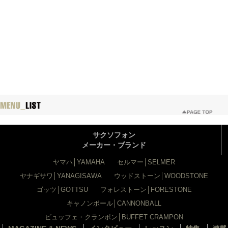
サクソフォン
メーカー・ブランド
ヤマハ│YAMAHA
セルマー│SELMER
ヤナギサワ│YANAGISAWA
ウッドストーン│WOODSTONE
ゴッツ│GOTTSU
フォレストーン│FORESTONE
キャノンボール│CANNONBALL
ビュッフェ・クランポン│BUFFET CRAMPON