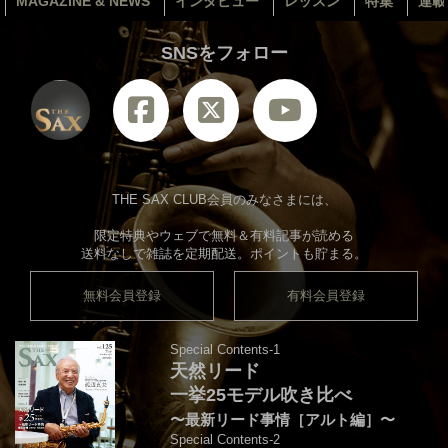
MAGAZINE & NEWS
インタビュー
レッスン
特集
連載
SNSをフォロー
THE SAX CLUB会員のみなさまには、
限定特典やウェブで無料＆有料記事が読める
送料なしで雑誌を定期配送。ポイントも貯まる。
無料会員登録
有料会員登録
Special Contents-1
天然リード
一挙25モデル吹き比べ
〜最新リード事情［アルト編］〜
Special Contents-2