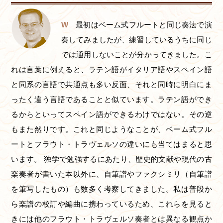
W
最初はベーム式フルートと同じ奏法で演
奏してみましたが、練習しているうちに同じ
では通用しないことが分かってきました。こ
れは言葉に例えると、ラテン語がイタリア語やスペイン語
と同系の言語で共通点も多い反面、それと同時に明白にま
ったく違う言語であることと似ています。ラテン語ができ
るからといってスペイン語ができるわけではない。その逆
もまた然りです。これと同じようなことが、ベーム式フル
ートとフラウト・トラヴェルソの違いにも当てはまると思
います。 独学で勉強するにあたり、歴史的文献や現代の古
楽奏者が書いた本以外に、自筆譜やファクシミリ（自筆譜
を筆写したもの）も数多く考察してきました。私は普段か
ら楽譜の校訂や編曲に携わっているため、これらを見ると
きには他のフラウト・トラヴェルソ奏者とは異なる観点か