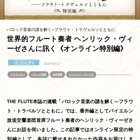
バロック音楽の謎を解く─フラウト・トラヴェルソとともに
世界的フルート奏者 ヘンリック・ヴィ
ーゼさんに訊く《オンライン特別編》
2024-04-17
トラヴェルソ
バロック音楽
白井美穂
ヘンリック・ヴィーゼ
THE FLUTE本誌の連載「バロック音楽の謎を解く—フラウ
ト・トラベルソとともに」では、番外編としてバイエルン
放送交響楽団首席フルート奏者のヘンリック・ヴィーゼさ
んにお話を伺いました。この記事ではオンライン限定の特
別編として、本誌に載せきれなかった内容をお届けしま