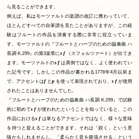
ら見ることができます。
例えば、私はモーツァルトの楽譜の改訂に携わっていて、
ほとんどすべての自筆譜を見たことがありますが、この経
験はフルートの作品を演奏する際に非常に役立っていま
す。モーツァルトの『フルートとハープのための協奏曲 ハ
長調 K.299』の第3楽章に
sf
（スフォルツァート）が出てき
ます。モーツァルトの
sf
は異例ではなく、よく使われてい
た記号です。しかしこの作品が書かれる1778年4月以前ま
で、アクセントは
f
と
p
を使って表現されており、
sf
が使用
されたことはありませんでした。
『フルートとハープのための協奏曲 ハ長調 K.299』で試験
的に初めて
sf
が使われたということを知っていると、この
作品における
sf
は単なるアクセントではなく、様々な意味
を持つと捉えることができます。それは「鋭く」という意
味かもしれませんし、「柔らかく音を膨張させる」という