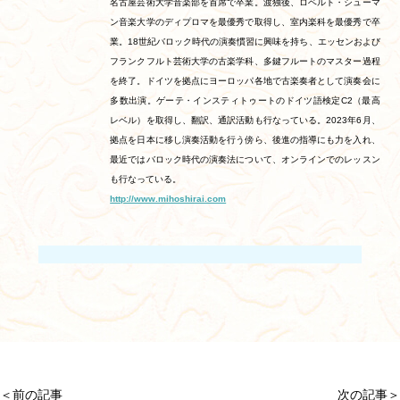
名古屋芸術大学音楽部を首席で卒業。渡独後、ロベルト・シューマ
ン音楽大学のディプロマを最優秀で取得し、室内楽科を最優秀で卒
業。18世紀バロック時代の演奏慣習に興味を持ち、エッセンおよび
フランクフルト芸術大学の古楽学科、多鍵フルートのマスター過程
を終了。ドイツを拠点にヨーロッパ各地で古楽奏者として演奏会に
多数出演。ゲーテ・インスティトゥートのドイツ語検定C2（最高
レベル）を取得し、翻訳、通訳活動も行なっている。2023年6月、
拠点を日本に移し演奏活動を行う傍ら、後進の指導にも力を入れ、
最近ではバロック時代の演奏法について、オンラインでのレッスン
も行なっている。
http://www.mihoshirai.com
＜前の記事
次の記事＞