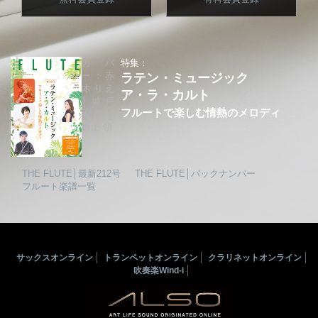
カバ
特集：
ー：赤
ラテン・ミュージック
木りえ
ア・ラ・カルト
│城戸
フルートで楽しむ情熱のメロディ
夕果│
坂上 領
THE FLUTE│最新212号
THE FLUTE│バックナンバー
フルート楽譜一覧
サックスオンライン
トランペットオンライン
クラリネットオンライン
吹奏楽Wind-i