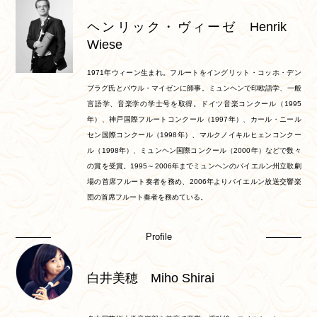
ヘンリック・ヴィーゼ Henrik
Wiese
1971年ウィーン生まれ。フルートをイングリット・コッホ・デン
ブラグ氏とパウル・マイゼンに師事。ミュンヘンで印欧語学、一般
言語学、音楽学の学士号を取得。ドイツ音楽コンクール（1995
年）、神戸国際フルートコンクール（1997年）、カール・ニール
セン国際コンクール（1998年）、マルクノイキルヒェンコンクー
ル（1998年）、ミュンヘン国際コンクール（2000年）などで数々
の賞を受賞。1995～2006年までミュンヘンのバイエルン州立歌劇
場の首席フルート奏者を務め、2006年よりバイエルン放送交響楽
団の首席フルート奏者を務めている。
Profile
白井美穂 Miho Shirai