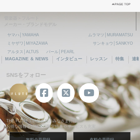
管楽器＞フルート
メーカー・ブランドモデル
ヤマハ│YAMAHA
ムラマツ│MURAMATSU
ミヤザワ│MIYAZAWA
サンキョウ│SANKYO
アルタス│ALTUS
パール│PEARL
MAGAZINE ＆ NEWS
インタビュー
レッスン
特集
連
SNSをフォロー
THE FLUTE CLUB会員のみなさまには、
お得な情報をお届け、限定特典やサービスも充実
無料会員登録
有料会員登録