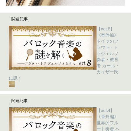
│関連記事│
【act.8】
《番外編》
ドイツのフ
ラウト・ト
ラヴェルソ
奏者・教育
者 カール・
カイザー氏
に訊く
│関連記事│
【act.4】
《番外編》
世界的フル
ート奏者 ヘ