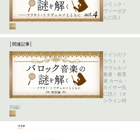
ンリック・
ヴィーゼさ
んに訊く
│関連記事│
ドイツのフ
ラウト・ト
ラヴェルソ
奏者・教育
者 カール・
カイザー氏
に訊く《オ
ンライン特
別編》