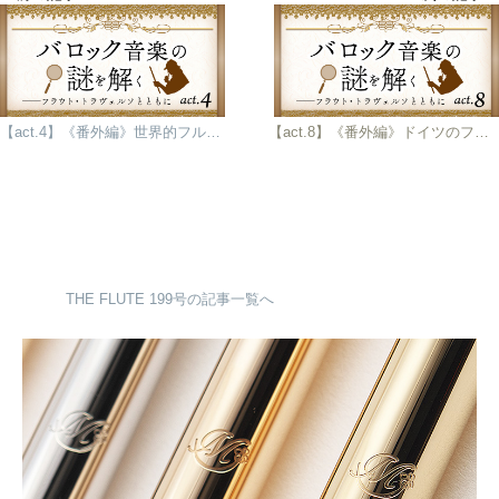
【act.4】《番外編》世界的フルート奏者 ヘンリック・ヴィーゼさんに訊く
【act.8】《番外編》ドイツのフラウト・トラヴェルソ奏者・教育者 カール・カイザー氏に訊く
THE FLUTE 199号の記事一覧へ