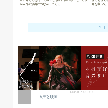
常に好奇心を持って様々なものに触れること─それ
何でも観て
が自分の演奏につながってくる
覚を養って
1
|
-08-02
MUSIC2026-08-01
女王と映画