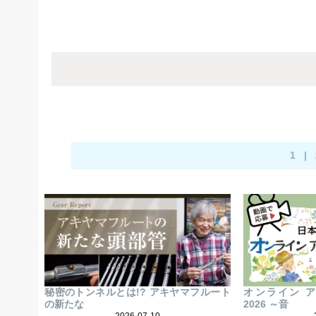
1
|
秘密のトンネルとは!? アキヤマフルート
オンライン 
の新たな
2026 ～音