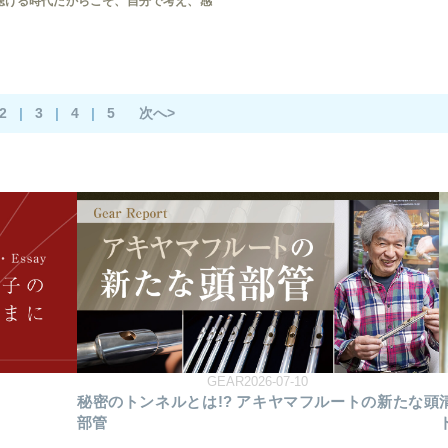
聴ける時代だからこそ、自分で考え、感
。
2
|
3
|
4
|
5
次へ>
GEAR2026-07-10
秘密のトンネルとは!? アキヤマフルートの新たな頭
部管