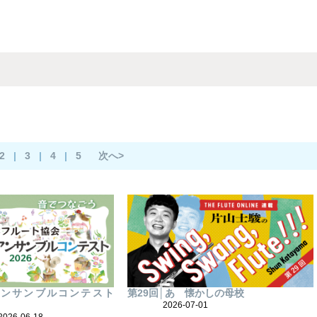
2
|
3
|
4
|
5
次へ>
アンサンブルコンテスト
第29回│あゝ懐かしの母校
2026-07-01