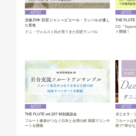
没後25年 巨匠ジャン＝ピエール・ランパルが遺し
THE FLUTE
た音色
CD「Tap
ト開催！
ドニ・ヴェルスト氏が見てきた巨匠ランパル
THE FLUTE vol.207 特別座談会
ダニエラ・コッホ│
フルート奏者がつなぐ日本と台湾の絆 両国でコンサ
フルートは
ートを開催
段で“幸せな