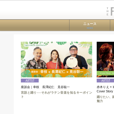
ニュース
NEWS
座談会｜幸枝 長澤紀仁 見谷聡一
赤木りえ × 城
Cover Story
言語と踊り──それがラテン音楽を知るキーポイン
ト
踊りたい、
魅力