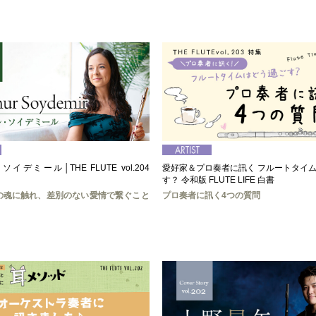
デミール│THE FLUTE vol.204
愛好家＆プロ奏者に訊く フルートタイ
す？ 令和版 FLUTE LIFE 白書
の魂に触れ、差別のない愛情で繋ぐこと
プロ奏者に訊く4つの質問