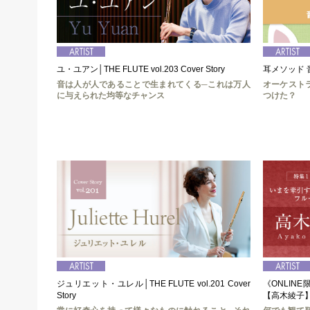
ユ・ユアン│THE FLUTE vol.203 Cover Story
耳メソッド
音は人が人であることで生まれてくる─これは万人
オーケスト
に与えられた均等なチャンス
つけた？
ジュリエット・ユレル│THE FLUTE vol.201 Cover
《ONLIN
Story
【高木綾子