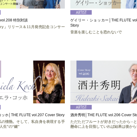
 vol.208 特別対談
ゲイリー・ショッカー│THE FLUTE vol.2
Story
estry」リリース＆11月発売記念コンサー
音楽を楽しむことを恐れないで
THE FLUTE vol.207 Cover Story
酒井秀明│THE FLUTE vol.206 Cover Sto
私の情熱。そして、私自身を表現する手
ただただフルートが好きだったから─
人生”の“鍵”
懸命に上を目指していれば結果は後から