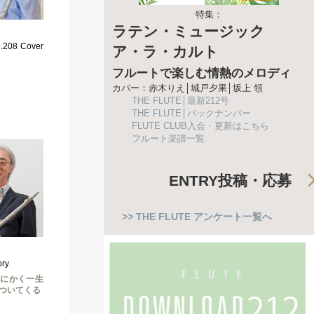
特集：
ラテン・ミュージック
08 Cover
ア・ラ・カルト
フルートで楽しむ情熱のメロディ
カバー：赤木りえ│城戸夕果│坂上 領
THE FLUTE│最新212号
THE FLUTE│バックナンバー
FLUTE CLUB入会・更新はこちら
フルート楽譜一覧
ENTRY
投稿・応募
>> THE FLUTE アンケート一覧へ
ry
とにかく一生
ついてくる