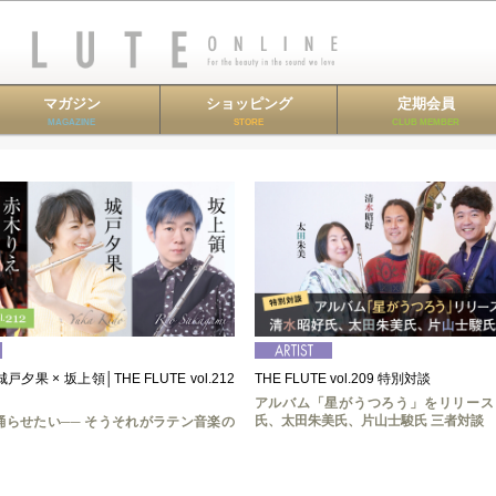
マガジン
ショッピング
定期会員
MAGAZINE
STORE
CLUB MEMBER
戸夕果 × 坂上領│THE FLUTE vol.212
THE FLUTE vol.209 特別対談
アルバム「星がうつろう」をリリース
氏、太田朱美氏、片山士駿氏 三者対談
踊らせたい── そうそれがラテン音楽の