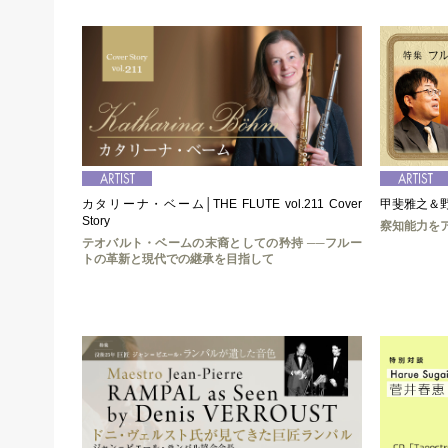
カタリーナ・ベーム│THE FLUTE vol.211 Cover
甲斐雅之＆野
Story
察知能力を
テオバルト・ベームの末裔としての矜持 ──フルー
トの革新と現代での継承を目指して