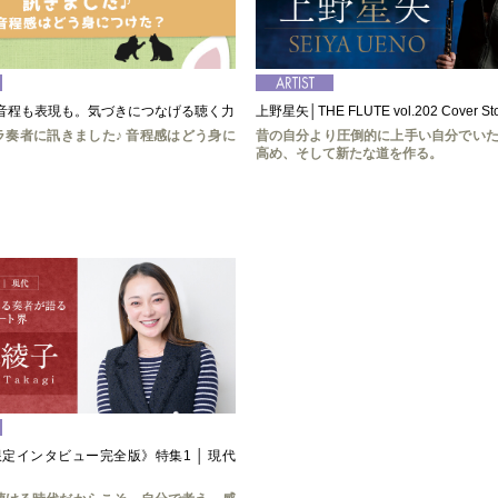
 音程も表現も。気づきにつなげる聴く力
上野星矢│THE FLUTE vol.202 Cover Sto
ラ奏者に訊きました♪ 音程感はどう身に
昔の自分より圧倒的に上手い自分でい
高め、そして新たな道を作る。
E限定インタビュー完全版》特集1 │ 現代
】