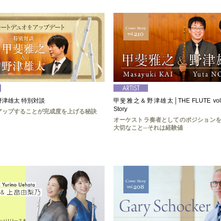
津雄太 特別対談
甲斐雅之＆野津雄太│THE FLUTE vol.2
Story
アップすることが完成度を上げる秘訣
オーケストラ奏者としてのポジション
大切なこと─それは経験値