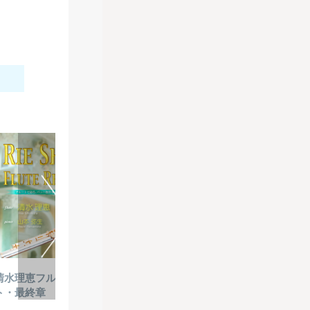
2026-07-03
清水理恵フルート・リサイタル～バッハ・プロジェク
AIソフトと
ト・最終章