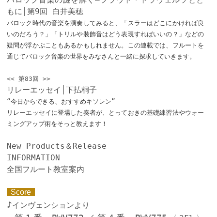
もに│第9回 白井美穂
バロック時代の音楽を演奏してみると、「スラーはどこにかければ良
いのだろう？」「トリルや装飾音はどう表現すればいいの？」などの
疑問が浮かぶこともあるかもしれません。この連載では、フルートを
通じてバロック音楽の世界をみなさんと一緒に探求していきます。
<< 第83回 >>
リレーエッセイ│下払桐子
“今日からできる、おすすめキソレン”
リレーエッセイに登場した奏者が、とっておきの基礎練習法やウォー
ミングアップ術をそっと教えます！
New Products＆Release
INFORMATION
全国フルート教室案内
Score
♪
インヴェンションより