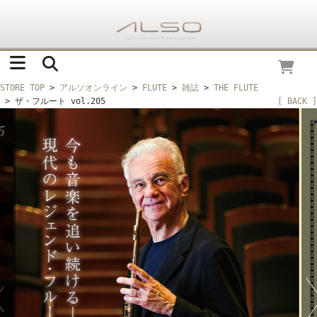
STORE TOP
>
アルソオンライン
>
FLUTE
>
雑誌
>
THE FLUTE
> ザ・フルート vol.205
[ BACK ]