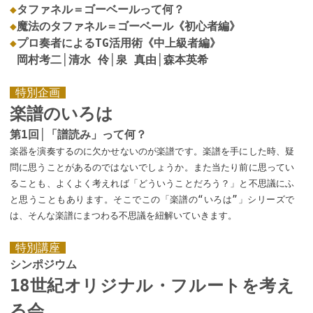
◆
タファネル＝ゴーベールって何？
◆
魔法のタファネル＝ゴーベール《初心者編》
◆
プロ奏者によるTG活用術《中上級者編》
岡村考二│清水 伶│泉 真由│森本英希
特別企画
楽譜のいろは
第1回│「譜読み」って何？
楽器を演奏するのに欠かせないのが楽譜です。楽譜を手にした時、疑
問に思うことがあるのではないでしょうか。また当たり前に思ってい
ることも、よくよく考えれば「どういうことだろう？」と不思議にふ
と思うこともあります。そこでこの「楽譜の“いろは”」シリーズで
は、そんな楽譜にまつわる不思議を紐解いていきます。
特別講座
シンポジウム
18世紀オリジナル・フルートを考え
る会