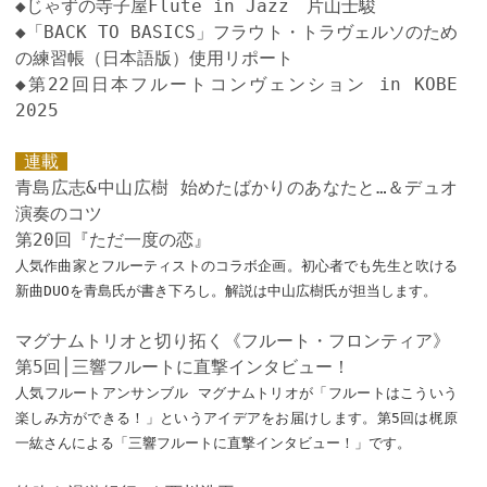
◆じゃずの寺子屋Flute in Jazz 片山士駿
◆「BACK TO BASICS」フラウト・トラヴェルソのため
の練習帳（日本語版）使用リポート
◆第22回日本フルートコンヴェンション in KOBE
2025
連載
青島広志&中山広樹 始めたばかりのあなたと…＆デュオ
演奏のコツ
第20回『ただ一度の恋』
人気作曲家とフルーティストのコラボ企画。初心者でも先生と吹ける
新曲DUOを青島氏が書き下ろし。解説は中山広樹氏が担当します。
マグナムトリオと切り拓く《フルート・フロンティア》
第5回│三響フルートに直撃インタビュー！
人気フルートアンサンブル マグナムトリオが「フルートはこういう
楽しみ方ができる！」というアイデアをお届けします。第5回は梶原
一紘さんによる「三響フルートに直撃インタビュー！」です。