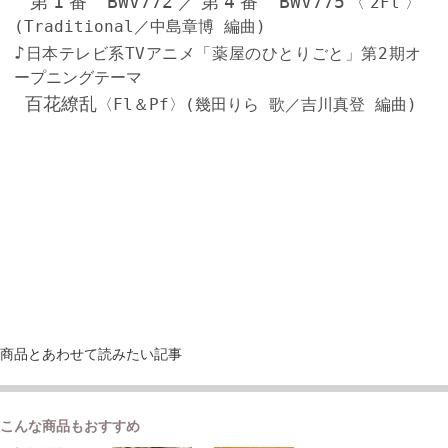
第1番 BWV772／第4番 BWV775
〈2Fl〉
(Traditional／中島章博 編曲)
♪
日本テレビ系TVアニメ「薬屋のひとりごと」第2期オ
ープニングテーマ
百花繚乱
〈Fl＆Pf〉(幾田りら 歌／吉川真登 編曲)
商品とあわせて読みたい記事
こんな商品もおすすめ