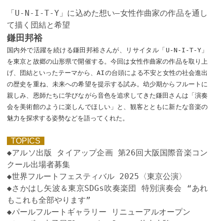
「U-N-I-T-Y」に込めた想い—女性作曲家の作品を通し
て描く団結と希望
鎌田邦裕
国内外で活躍を続ける鎌田邦裕さんが、リサイタル「U-N-I-T-Y」
を東京と故郷の山形県で開催する。今回は女性作曲家の作品を取り上
げ、団結といったテーマから、AIの台頭による不安と女性の社会進出
の歴史を重ね、未来への希望を提示する試み。幼少期からフルートに
親しみ、恩師たちに学びながら音色を追求してきた鎌田さんは「演奏
会を美術館のように楽しんでほしい」と、観客とともに新たな音楽の
魅力を探求する姿勢などを語ってくれた。
TOPICS
◆アルソ出版 タイアップ企画 第26回大阪国際音楽コン
クール出場者募集
◆世界フルートフェスティバル 2025〈東京公演〉
◆さかはし矢波＆東京SDGs吹奏楽団 特別演奏会 “あれ
もこれも全部やります”
◆パールフルートギャラリー リニューアルオープン