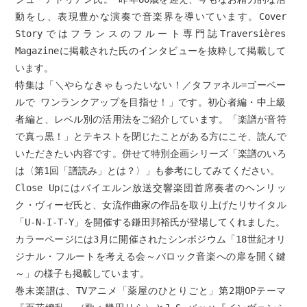
動をし、表現豊かな演奏で音楽界を導いています。Cover
Storyではフランスのフルート専門誌Traversières
Magazineに掲載された氏のインタビューを抜粋して掲載して
います。
特集は「＼やらなきゃもったいない！／タファネル=ゴーベー
ルで ワンランクアップを目指せ！」です。初心者編・中上級
者編と、レベル別の活用法をご紹介しています。「楽譜が音符
で真っ黒！」とテキストを閉じたことがある方にこそ、読んで
いただきたい内容です。併せて特別企画シリーズ「楽譜のいろ
は〈第1回「譜読み」とは？〉」も参考にしてみてください。
Close Upにはバイエルン放送交響楽団首席奏者のヘンリッ
ク・ヴィーゼ氏と、女流作曲家の作品を取り上げたリサイタル
「U-N-I-T-Y」を開催する鎌田邦裕氏が登場してくれました。
カラーページには3月に開催されたシンポジウム「18世紀オリ
ジナル・フルートを考える会～バロック音楽への扉を開く鍵
～」の様子も掲載しています。
巻末楽譜は、TVアニメ「薬屋のひとりごと」第2期OPテーマ