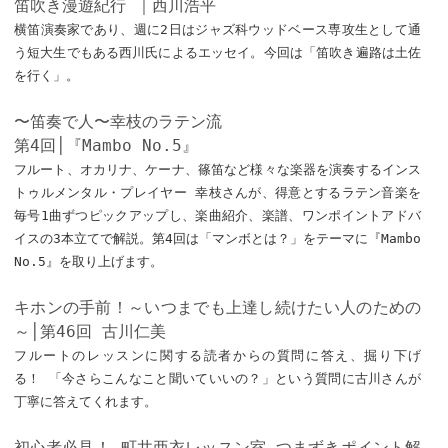
笛吹き漫遊紀行 ｜西川浩平
横笛演奏家であり、週に2日はジャズ科ウッドベース専攻生として通
う短大生でもある西川氏によるエッセイ。今回は「笛吹き遍路は土佐
を行く」。
〜笛奏で人〜幸枝のラテン流
第4回│『Mambo No.5』
フルート、オカリナ、ケーナ、篠笛など様々な楽器を演奏するインス
トゥルメンタル・プレイヤー 幸枝さんが、得意とするラテン音楽を
毎号1曲ずつピックアップし、楽曲紹介、楽譜、ワンポイントアドバ
イスの3本立てで解説。第4回は「マンボとは？」をテーマに『Mambo
No.5』を取り上げます。
キホンの手前！～いつまでも上達し続けたい人のための
～│第46回 古川仁美
フルートのレッスンに関する読者からの質問に答え、掘り下げ
る！ 「今さらこんなこと聞いていいの？」という質問に古川さんが
丁寧に答えてくれます。
初心者必見！ 町井亜衣レッスン室—つまずきポイント解