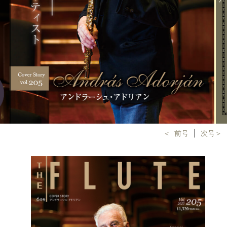
＜ 前号
│
次号＞