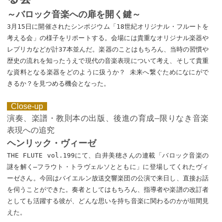
～バロック音楽への扉を開く鍵～
3月15日に開催されたシンポジウム「18世紀オリジナル・フルートを
考える会」の様子をリポートする。会場には貴重なオリジナル楽器や
レプリカなどが計37本並んだ。楽器のことはもちろん、当時の習慣や
歴史の流れを知ったうえで現代の音楽表現について考え、そして貴重
な資料となる楽器をどのように扱うか？ 未来へ繋ぐためになにがで
きるか？を見つめる機会となった。
Close-up
演奏、楽譜・教則本の出版、後進の育成—限りなき音楽
表現への追究
ヘンリック・ヴィーゼ
THE FLUTE vol.199にて、白井美穂さんの連載「バロック音楽の
謎を解く—フラウト・トラヴェルソとともに」に登場してくれたヴィ
ーゼさん。今回はバイエルン放送交響楽団の公演で来日し、直接お話
を伺うことができた。奏者としてはもちろん、指導者や楽譜の改訂者
としても活躍する彼が、どんな思いを持ち音楽に関わるのかが垣間見
えた。