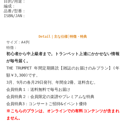
目的/用途：
編成：
品番/型番：
ISBN/JAN：
Detail｜主な仕様│特徴・特典
サイズ：A4判
特徴：
初心者から中上級者まで。トランペット上達にかかせない情報
が毎号届く。
THE TRUMPET 年間定期購読【雑誌のお届けのみプラン】(年
額￥3,300)です。
3月、9月の各月29日発刊、年間全2冊。送料含む。
会員特典１：送料無料で毎号お届け
会員特典２：会員限定の楽譜やプレミアムな特典
会員特典3：コンサートご招待&イベント優待
※こちらのプランは、オンラインでの有料コンテンツが含まれ
ません。