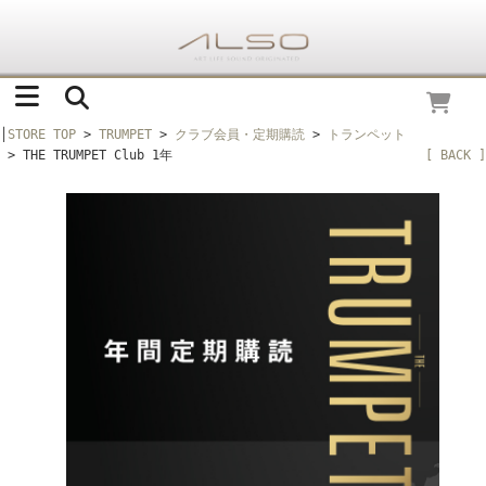
│
STORE TOP
>
TRUMPET
>
クラブ会員・定期購読
>
トランペット
> THE TRUMPET Club 1年
[ BACK ]