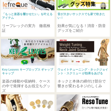
「もっと楽器を響かせたい」を叶える
音が大きいサックスでも家で吹きた
アイテム
い！
リーフレックの実力 徹底検
効果が気になる！消音・防音
証
グッズをご紹介
Key Leaves キープロップス ギャップ
ウェイトチューニング・ネックジョイ
キャップ
ント・スクリュー が効果をあげる
楽器の移動や収納時、ケース
ネックと本体の締付け部分で
の中で発揮するお役立ちグッ
響きが変わるネジのしくみ
ズ