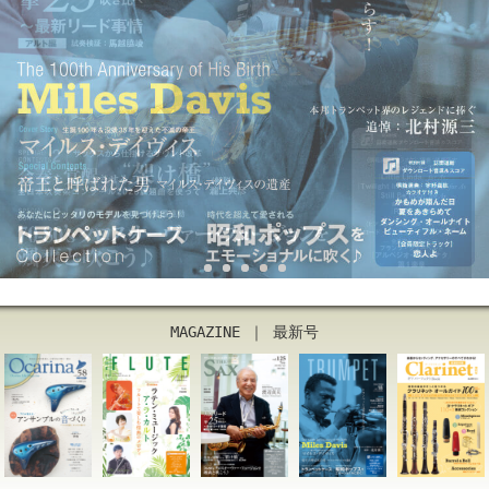
1
2
3
4
5
MAGAZINE ｜ 最新号