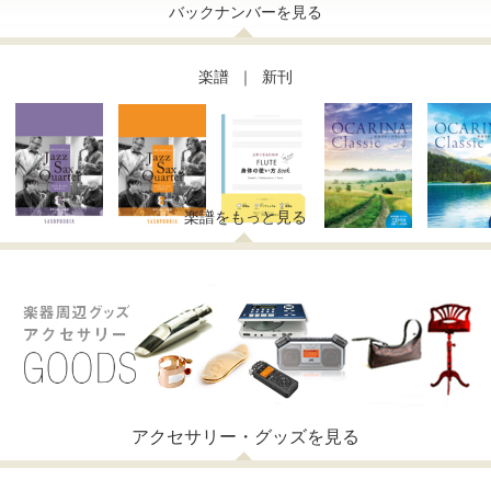
バックナンバーを見る
THE FLUTE
THE SAX
The Clarinet
│
楽譜 ｜ 新刊
│
THE TRUMPET
Wind-i
Ocarina
│
│
楽譜をもっと見る
フルート
サックス
クラリネット
トランペット
吹奏楽
オカリナ
EWI
アクセサリー・グッズを見る