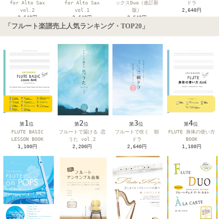
for Alto Sax
for Alto Sax
ックスDuo（改訂新
ドラ
vol.1
vol.2
版）
2,640円
2,640円
2,640円
2,640円
「フルート楽譜売上人気ランキング・TOP20」
1
2
4
3
第
位
第
位
第
位
第
位
FLUTE BASIC
フルートで届ける 恋
FLUTE 身体の使い方
フルートで吹く 朝
LESSON BOOK
うた vol.2
BOOK
ドラ
1,100円
2,200円
1,100円
2,640円