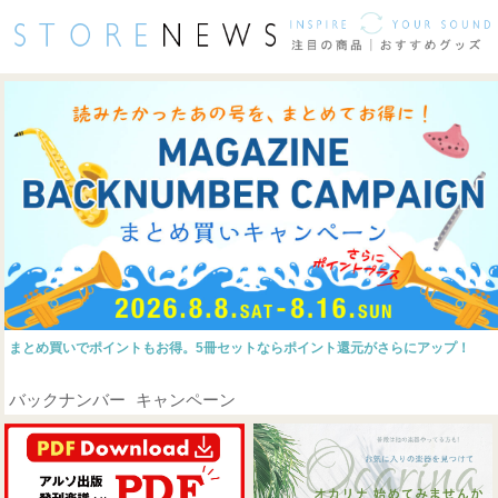
ミュート・消音・防音
フルート・サックス・クラリネット・トランペット
管楽器：音響改善パーツ
リーフレック
チューナー・メトロノーム
レコーダー
イヤホン
│
│
木製譜面台
音響サポートパーツ
ケース・バッグ
フルート
│
│
お手入れグッズ
マウスピース
リガチャー
ストラップ
サックス
│
│
│
まとめ買いでポイントもお得。5冊セットならポイント還元がさらにアップ！
音響サポートパーツ
お手入れグッズ
│
バックナンバー キャンペーン
マウスピース
リガチャー
ストラップ
クラリネット
│
│
マウスピースケース
音響サポートパーツ
トランペット
│