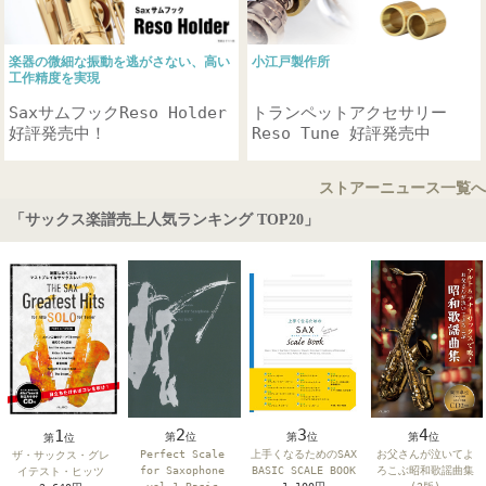
小江戸製作所
楽器の微細な振動を逃がさない、高い
工作精度を実現
トランペットアクセサリー
SaxサムフックReso Holder
Reso Tune 好評発売中
好評発売中！
ストアーニュース一覧へ
「サックス楽譜売上人気ランキング TOP20」
2
4
3
1
第
位
第
位
第
位
第
位
Perfect Scale
お父さんが泣いてよ
上手くなるためのSAX
ザ・サックス・グレ
for Saxophone
ろこぶ昭和歌謡曲集
BASIC SCALE BOOK
イテスト・ヒッツ