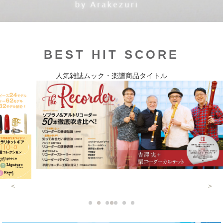
BEST HIT SCORE
人気雑誌ムック・楽譜商品タイトル
＜
＞
1
2
3
1
4
5
6