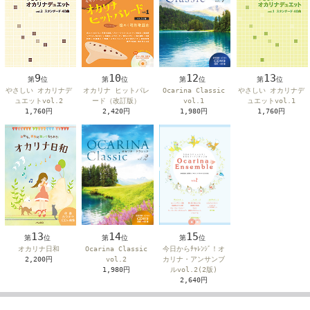
12
9
10
13
第
位
第
位
第
位
第
位
Ocarina Classic
やさしい オカリナデ
オカリナ ヒットパレ
やさしい オカリナデ
vol.1
ュエットvol.2
ード（改訂版）
ュエットvol.1
1,980円
1,760円
2,420円
1,760円
14
15
13
第
位
第
位
第
位
Ocarina Classic
今日からﾁｬﾚﾝｼﾞ！オ
オカリナ日和
vol.2
カリナ・アンサンブ
2,200円
1,980円
ルvol.2(2版)
2,640円