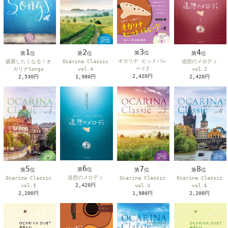
3
1
2
4
第
位
第
位
第
位
第
位
オカリナ ヒットパレ
披露したくなる！オ
Ocarina Classic
追想のメロディ
ード2
カリナSongs
vol.4
vol.2
2,420円
2,530円
1,980円
2,420円
6
7
5
8
第
位
第
位
第
位
第
位
追想のメロディ
Ocarina Classic
Ocarina Classic
Ocarina Classic
2,420円
vol.3
vol.5
vol.6
1,980円
2,200円
2,200円