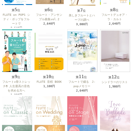
8
5
6
7
第
位
第
位
第
位
第
位
フルートデュオア・
FLUTE on POPS シ
フルート・アンサン
美しきフルートとハ
ラ・カルト
ティ・ポップをフル
ブル曲集vol.2
ープの調べ
2,640円
ートで
2,640円
3,080円
2,640円
10
11
9
12
第
位
第
位
第
位
第
位
FLUTE 音程 BOOK
フルートで綴る J-
フルート×骨ストレッ
シンドラーのリスト
1,100円
popメモリー
チ® 人生最高の音色
1,980円
2,640円
を求める方へ
1,320円