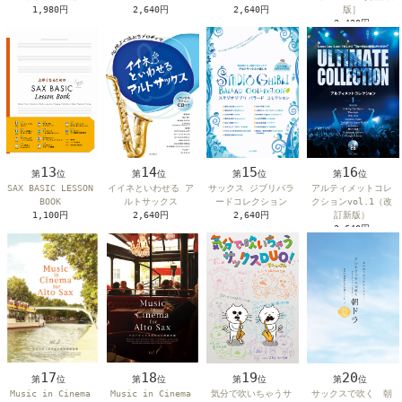
1,980円
2,640円
2,640円
版］
2,420円
15
14
13
16
第
位
第
位
第
位
第
位
サックス ジブリバラ
イイネといわせる ア
SAX BASIC LESSON
アルティメットコレ
ードコレクション
ルトサックス
BOOK
クションvol.1（改
2,640円
2,640円
1,100円
訂新版）
2,640円
18
17
19
20
第
位
第
位
第
位
第
位
Music in Cinema
Music in Cinema
気分で吹いちゃうサ
サックスで吹く 朝