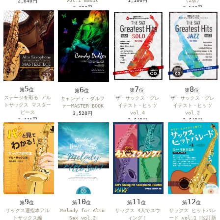
vol.1 Basic
(2版)
1,100円
2,640円
3,300円
2,640円
5
8
7
6
第
位
第
位
第
位
第
位
ステージを彩る アル
ザ・サックス・グレ
ザ・サックス・グレ
キャンディ・ダルフ
トサックス マスター
イテスト・ヒッツ
イテスト・ヒッツ
ァーMASTER BOOK
ピース
vol.2
vol.4
3,520円
2,475円
2,640円
2,640円
9
11
10
12
第
位
第
位
第
位
第
位
サックス運指本アル
サックス 4人でスウ
Melody for Alto
サックス ヒットパレ
トサックス編
ィング！
Sax vol.2
ード vol.1［改訂新