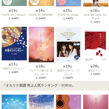
13
14
16
15
第
位
第
位
第
位
第
位
FLUTE on Classic
FLUTE on WEDDING
Love Ballade for
FLUTE on Stage
2,640円
2,640円
Flute
2,640円
2,420円
17
第
位
18
19
20
第
位
第
位
第
位
木星のファンタジー
フルートで届ける 恋
魅惑のフルート・デ
真紅のルビー
2,640円
うた vol.1
ュエット
1,650円
2,420円
2,860円
「オカリナ楽譜 売上人気ランキング・TOP10」