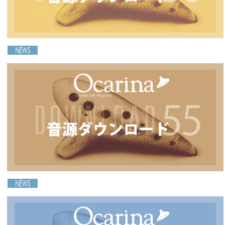
小林洋子＆小柳美奈子 Ocarinaコンサート
［Ocarina56号連動］音源ダウンロードのご案内
2026-01-20
2025-03-28
＜オカリナ・ピアノ・チェロ トリオ＞善久(Zenkyu)オ
カリナライブ
［Ocarina55号連動］音源ダウンロードのご案内
2025-10-20