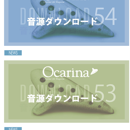
2024-11-02
オカリナ風土/haruさんによる おかりな作り体験会
［Ocarina54号連動］音源ダウンロードのご案内
2025-07-20
2024-10-09
善久(Zenkyu) オカリナ コンサート ～バロックから現
代 クラシックの世界～