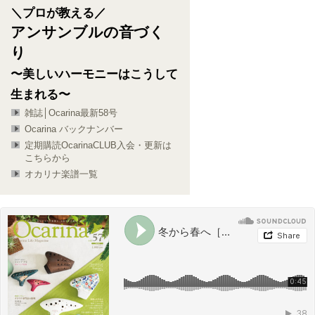
＼プロが教える／
アンサンブルの音づく
り
〜美しいハーモニーはこうして
生まれる〜
雑誌│Ocarina最新58号
Ocarina バックナンバー
定期購読OcarinaCLUB入会・更新は
こちらから
オカリナ楽譜一覧