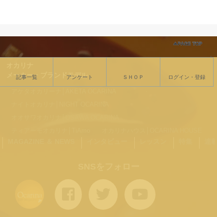
オカリナ
メーカー・ブランドモデル
記事一覧
アンケート
ＳＨＯＰ
ログイン・登録
アケタオカリーナ│AKETA OCARINA
ナイトオカリナ│NIGHT OCARINA
オオサワオカリナ│OSAWA OCARINA
ティアーモオカリナ│TiAmo
オカリナハウス│OCARINA HOUSE
MAGAZINE ＆ NEWS
インタビュー
レッスン
特集
連
SNSをフォロー