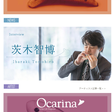
2023-06-26
三世代コンサート・夏
［Ocarina52号連動］音源ダウンロードのご案内
2025-01-30
アーティスト記事一覧＞＞
練習すればするほど成果が出る Ocarinaは楽しく
幸せな楽器