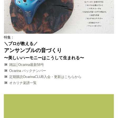
特集：
＼プロが教える／
アンサンブルの音づくり
〜美しいハーモニーはこうして生まれる〜
雑誌│Ocarina最新58号
Ocarina バックナンバー
定期購読OcarinaCLUB入会・更新はこちらから
オカリナ楽譜一覧