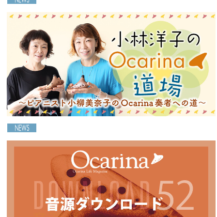
［Ocarina53号連動］音源ダウンロードのご案内
2025-04-20
2023-08-26
大阪国際音楽コンクール ガラコンサート2023 in New
York
小林洋子のOcarina道場〜ピアニスト小柳美奈子
のOcarina奏者への道〜
2025-02-05