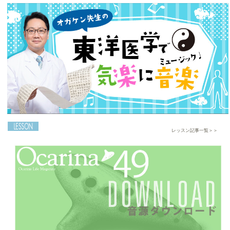
［Ocarina50号連動］音源・楽譜ダウンロードの
ご案内
2024-07-20
レッスン記事一覧＞＞
【第2回】オガケン先生直伝！お悩み解決ツボ活用
術！ ～合谷編～
2024-05-01