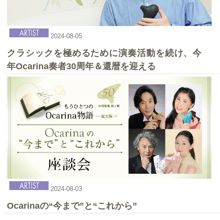
2025-04-26
第22回オカリナ三昧してみませんか
2024-08-05
クラシックを極めるために演奏活動を続け、今
年Ocarina奏者30周年＆還暦を迎える
2025-04-25
〈新刊〉集まれ！オカリナ！ 5人から吹ける7重奏曲集
No.1
2024-08-03
Ocarinaの“今まで”と“これから”