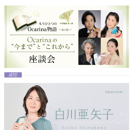
クラシックを極めるために演奏活動を続け、今年
Ocarina奏者30周年＆還暦を迎える
Ocarina vol.50│善久(Zenkyu)
学生時代にチューバを学び、1994年からOcarina奏者としての活動を
スタート。今ほどプロ奏者がいなかった当時からOcarinaの普及・啓
蒙に務め、1999年には初のソロコンサートを茨城・土浦のレストラン
にて開催しました。その後今日まで精力的に活動を続け、今年
Ocarina奏者30周年、そして還暦を迎えます。そんな善久（Zenkyu）
さんにこれまでの30年を振り返ってもらいます。
記事を読む＞＞
Ocarinaの“今まで”と“これから”
もうひとつのOcarina物語 ─拡大版─
Ocarina誌の50号を記念して、豪華な座談会が実現！ 植田篤司さんを
ナビゲーターに、ホンヤミカコさん、佐藤一美さん、そして大沢聡さ
んというトップランナーにお集まりいただきました。彼らが語る
Ocarinaの魅力、そしてこれからの Ocarina界に求められることなどを
話してくれました。
記事を読む＞＞