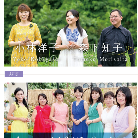
日韓友好の証となる日本の土と韓国の土をブレン
ドしたOcarinaの製作を開始
Ocarina vol.45│佐藤一美×Ocarina Suhee
佐藤一美さんとOcarina Suhee（スヒ）さんは、Ocarinaという楽器を
通じて親交を深めてきました。そんなお二人は韓国で行なわれる予定
の国際的なOcarinaフェスティバルでの発表に向けて、日韓友好の証
となる日本の土と韓国の土をブレンドしたOcarinaの製作を開始しま
した。そこで、現在製作中のOcarinaのことはもちろん、二人の出会
いなどについてもお聞きしました。
記事を読む＞＞
1stアルバム「ハートふる♡オカリナデュオ」をリ
リース
Ocarina vol.45│小林洋子×森下知子
オカリナセブンや「デュオたんと」としても活動している森下知子さ
んと、指導力に定評のある小林洋子さんによるユニット「ハートふる
♡オカリナデュオ」の1stアルバムが2022年12月にリリースされまし
た。このお二人をサポートするのが森下知子さんの夫であり、
Ocarina作品を数多く手がけている大島忠則さんです。今回はアルバ