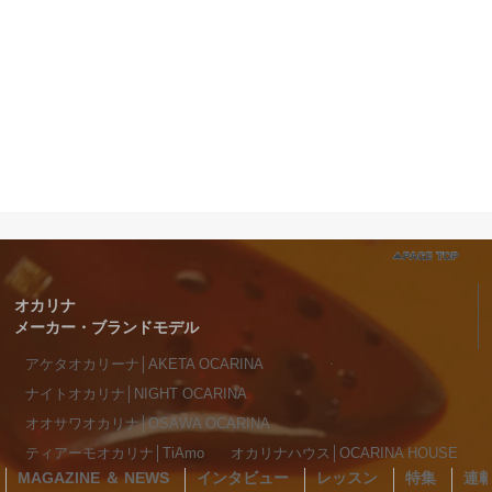
オカリナ
メーカー・ブランドモデル
アケタオカリーナ│AKETA OCARINA
ナイトオカリナ│NIGHT OCARINA
オオサワオカリナ│OSAWA OCARINA
ティアーモオカリナ│TiAmo
オカリナハウス│OCARINA HOUSE
MAGAZINE ＆ NEWS
インタビュー
レッスン
特集
連