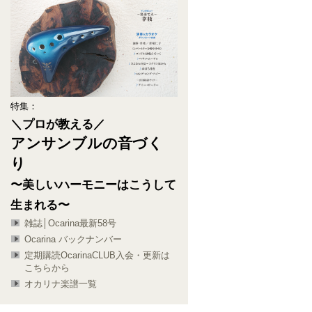
特集：
＼プロが教える／
アンサンブルの音づく
り
〜美しいハーモニーはこうして
生まれる〜
雑誌│Ocarina最新58号
Ocarina バックナンバー
定期購読OcarinaCLUB入会・更新は
こちらから
オカリナ楽譜一覧