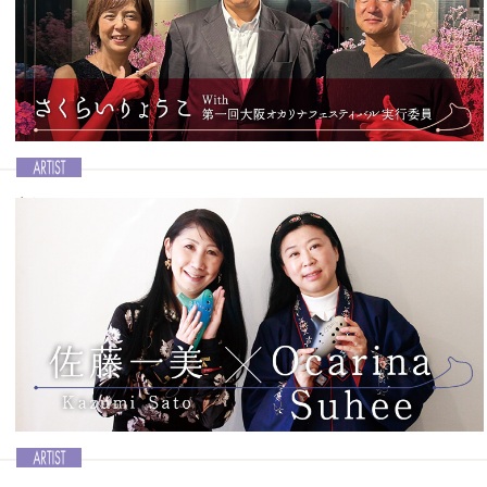
広島を中心に演奏活動を行なっている中原千里さんの3rdアルバム「瀬
戸内フレンズ」が9月10日にリリースされました。全曲オリジナル
で、瀬戸内の海、風、風景をイメージさせる曲が収録されています。
中原さんに、ニューアルバムのことや、アウローラ・オカリナアンサ
ンブルのことなどをお聞きします。
記事を読む＞＞
新しいオカリナフェスティバルのカタチ
Ocarina vol.46│さくらいりょうこ With 第一回大阪オカリナフェステ
ィバル実行委員
さくらいりょうこさんが中心となって実行委員会を組織し、「第一回
大阪オカリナフェスティバル」が開催されます。ドレスコードを設定
するなど、新しいカタチのオカリナフェスティバルです。 そこで、間
近に迫った同フェスティバルの「顔」である、さくらいりょうこさん
と、実行委員長＆副委員長にインタビューを敢行しました。
記事を読む＞＞