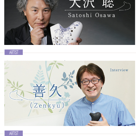
Ocarina vol.52│茨木智博
記事を読む＞＞
楽しいことを見つけて実現させていくOcarina奏
者20周年を迎えるトップランナー
Ocarina vol.50│大沢聡
現代のトッププレイヤーの一人であり、トリプルオカリナを世界的に
広め、韓国や台湾などではアイドル歌手並みの絶大な人気を誇ってい
るのが皆さんご存じの大沢聡さんです。2004年にOcarina奏者として
の活動をスタートした大沢さんは、今年20周年を迎えるということ
で、改めてインタビューを敢行しました。
記事を読む＞＞