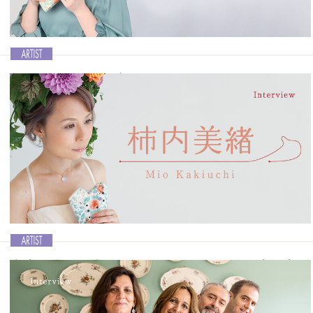
イタリア伝統の10穴Ocarinaを使ってコンクール1
位を獲得
Ocarina vol.49│白川亜矢子
オンラインで開催される国際的なOcarinaコンクール「国際オカリ
ナ・レイヴコンクール」では、毎回のように日本人プロ奏者が上位入
賞を果たしています。2023年に開催された第4回では、北海道・札幌
を拠点に活動する白川亜矢子さんが独奏A部門で1位を獲得しました。
そんな白川亜矢子さんにコンクールのことはもちろん、これまでの
Ocarina人生についてもお聞きします。
記事を読む＞＞
意志の強さと特異なキャラクターで人気が高い実
力派プレイヤー