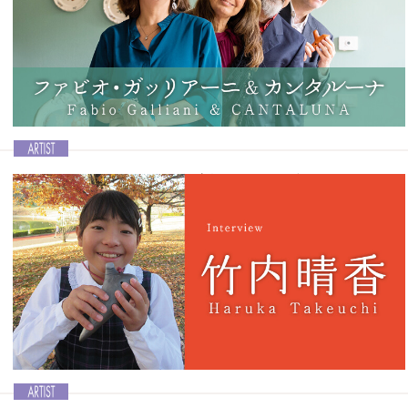
Ocarina vol.49│柿内美緖
学生時代はホルンを学び、2014年に大沢聡さんの元へ弟子入りしたの
ち山梨に移住。様々なコンクールで入選を果たすなど、実力派
Ocarina奏者として国内外を問わず幅広く活動している柿内美緖さん
は、2024年7月にOcarina奏者10周年を迎えます。この節目となる年に
インタビューを敢行。柿内さんの過去、現在、未来について語ってい
ただきます。
記事を読む＞＞
Ocarinaにはそれぞれ役割が異なるギターとアコ
ーディオンがとても合う
Ocarina vol.49│ファビオ・ガッリアーニ＆カンタルーナ
Ocarina発祥の地であるイタリア・ブードリオの伝統的なOcarina7重
奏団「G.O.B.」のメンバーとして活動するファビオ・ガッリアーニさ
ん。ファビオさんは2022年に世界でも類を見ないカルテット「カンタ
ルーナ」を結成。そのデビューアルバムが3月20日にリリースされま
した。アルバムでは歌声まで披露したファビオさんに、「カンタルー
ナ」のことやアルバムの内容などについてお聞きします。
記事を読む＞＞