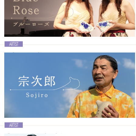
バム「オカリーナの森・心象スケッチ」を10月1日にリリースされま
した。前号では宗次郎さんにニューアルバムのことを中心としたイン
タビューを行ないました。今号では宗次郎さんの安定したピッチや素
朴で澄んだ音色の秘密に迫ります。
記事を読む＞＞
結成10周年を迎えたOcarinaと歌のユニット
Ocarina vol.43│Blue Rose ブルーローズ
2012年より国内外を問わず幅広く演奏活動を展開している、Ocarina
と歌の女性2人組ユニット「Blue Rose」が今年結成10周年を迎えまし
た。今回は初のインタビューということで、お二人の出会いから、こ
れまでのOcarina活動、そしてこれからの展望についても語っていた
だきます。
記事を読む＞＞