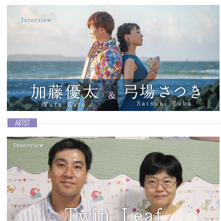
鳥のようなキレイな音を出せるOcarinaが好き！
Ocarina vol.48│竹内晴香
現在、小学4年生でありながらすでにOcarina歴5年、さらにオカリナ
コンクールでの受賞歴もある竹内晴香さん。そんな晴香さんは、2024
年3月の「映画ドラえもん のび太の地球交響楽」の公開を記念したプ
ロジェクト「ドラドラ♪シンフォニー楽団」のメンバーにも選ばれ、
公開に向けてのイベント等に出演する予定です。そこで、今回は小さ
なOcarina奏者、竹内晴香さんにインタビューを敢行しました。
記事を読む＞＞
2ndデュオアルバム「Resonancia —レソナンシア
—」をリリース!
Ocarina vol.48│弓場さつき＆加藤優太
若手実力派として福岡を拠点に精力的に活動を続ける弓場さつきさ
ん。2023年11月2日には、スペイン留学の経験を持つクラシックギタ
リスト・加藤優太さんとのセカンドデュオアルバム「Resonancia —
レソナンシア—」をリリースしました。 そこで今回は、弓場さつきさ