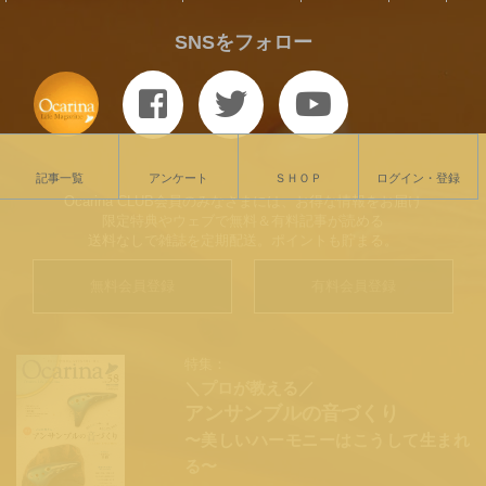
SNSをフォロー
記事一覧
アンケート
ＳＨＯＰ
ログイン・登録
Ocarina CLUB会員のみなさまには、お得な情報をお届け
限定特典やウェブで無料＆有料記事が読める
送料なしで雑誌を定期配送。ポイントも貯まる。
無料会員登録
有料会員登録
特集：
＼プロが教える／
アンサンブルの音づくり
〜美しいハーモニーはこうして生まれ
る〜