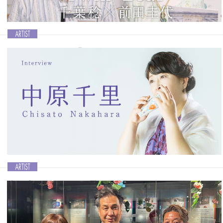
んはもちろん加藤優太さんにも登場いただき、ニューアルバムや演奏
活動のことを中心に訊いていきます。
記事を読む＞＞
ニューアルバム「ピアノdeオカリナ2」をリリー
ス！
Ocarina vol.47│Twin Leaf〈千葉稔×前田圭代〉
サウザンドリーブスの千葉稔さんと、ピアニストでありOcarina講師
でもある前田圭代さんによる夫婦ユニット、Twin Leafのニューアルバ
ム「ピアノdeオカリナ2」が2023年8月にリリースされました。今回は
お二人に登場いただき、初共演の話から、ニューアルバムのこと、さ
らに前田圭代さんのOcarina人生にも迫ります。
記事を読む＞＞
瀬戸内の海、風、風景をイメージさせる3rdアルバ
ムが完成!
Ocarina vol.47│中原千里