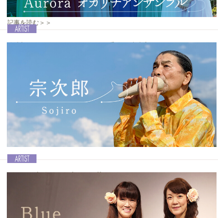
ムのことはもちろん、出会いや、お互いの第一印象などについてもお
聞きします。
記事を読む＞＞
女性のみによるOcarina7重奏が誕生！
Ocarina vol.44│Auroraオカリナアンサンブル
女性Ocarina奏者しかいない「Aurora（アウローラ） オカリナアンサ
ンブル」が誕生！実力派ぞろいのメンバー7人は全員が同門、大沢聡
認定講師ということもあり、初舞台となった2022年10月の「オカリナ
フェスティバル in はままつフラワーパーク」では息の合った美しい演
奏を披露してくれました。コンサートツアーも控えているアウローラ
のメンバーにインタビューを敢行しました。
記事を読む＞＞
澄んだ音色の秘密と、薪を使ったOcarina作り
Ocarina vol.44│宗次郎 Sojiro
日本の多くのプロ奏者をはじめ、世界中のOcarina奏者に大きな影響
を与えてきた宗次郎さんが、3年ぶりとなるオリジナル・ニューアル