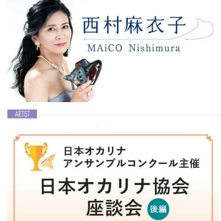
「オカリーナの森・心象スケッチ」を10月1日にリ
リース！
Ocarina vol.43│宗次郎 Sojiro
日本の多くのプロ奏者をはじめ、世界中のOcarina奏者に大きな影響
を与えてきた宗次郎さんが、3年ぶりとなるオリジナル・ニューアル
バム「オカリーナの森・心象スケッチ」を10月1日にリリースされま
した。今号ではニューアルバムのことを中心に、コロナ禍での生活な
どについてもお聞きしました。
記事を読む＞＞
Ocarina活動10周年を記念した2ndアルバムをリリ
ース！
Ocarina vol.42│西村麻衣子 MAiCO Nishimura
オカリナによる演奏活動を開始してから10周年を迎え、2022年5月に
2ndアルバム「煌 kirameki」をリリースした西村麻衣子さん。アルバ
ムのことはもちろん、これまでのOcarina人生についても語っていた
だきました。
記事を読む＞＞