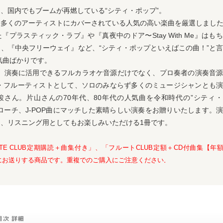
、国内でもブームが再燃している“シティ・ポップ”。
、多くのアーティストにカバーされている人気の高い楽曲を厳選しまし
プラスティック・ラブ』や『真夜中のドア〜Stay With Me』はも
、『中央フリーウェイ』など、“シティ・ポップといえばこの曲！”と
人気曲ばかりです。
は、演奏に活用できるフルカラオケ音源だけでなく、プロ奏者の演奏音
ズ・フルーティストとして、ソロのみならず多くのミュージシャンとも
駿さん。片山さんの70年代、80年代の人気曲を令和時代の”シティ
ローチ、J-POP曲にマッチした素晴らしい演奏をお贈りいたします。
、リスニング用としてもお楽しみいただける1冊です。
LUTE CLUB定期購読＋曲集付き」、「フルートCLUB定額＋CD付曲集【年
にお送りする商品です。重複でのご購入にご注意ください
。