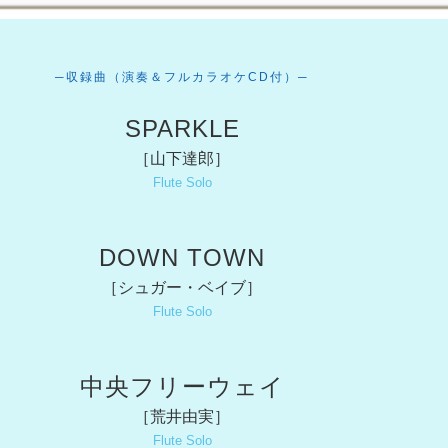
─収録曲（演奏＆フルカラオケCD付）─
SPARKLE
［山下達郎］
Flute Solo
DOWN TOWN
［シュガー・ベイブ］
Flute Solo
中央フリーウェイ
［荒井由実］
Flute Solo