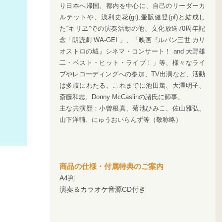
り日本へ帰国。都内を中心に、自己のリーダーカ
ルテットや、浅利史花(gt),壷阪健登(pf)と結成し
た“キリヱ”での演奏活動の他、文化放送70周年記
念「朗読劇 WA-GEI 」、「映画『ルパン三世 カリ
オストロの城』シネマ・コンサート！ and 大野雄
二・ベスト・ヒット・ライブ！」等、様々なライ
ブやレコーディングへの参加、TV出演など、活動
は多岐にわたる。これまでに池田篤、大澤明子、
斎藤和志、Donny McCaslinの諸氏に師事。
主な共演歴：小曽根真、菊池ひみこ、佐山雅弘、
山下洋輔、にゅうおいらんず等（敬称略）
商品の仕様・付属特典のご案内
A4判
演奏＆カラオケ音源CD付き