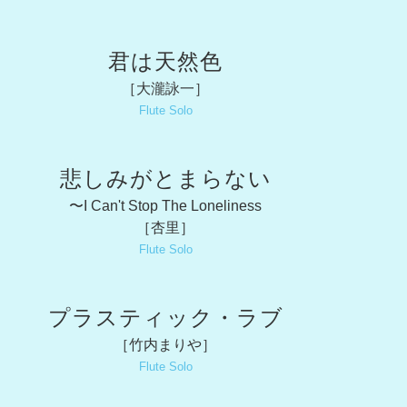
君は天然色
［大瀧詠一］
Flute Solo
悲しみがとまらない
〜I Can't Stop The Loneliness
［杏里］
Flute Solo
プラスティック・ラブ
［竹内まりや］
Flute Solo