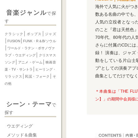
海外で人気に火がつき
音楽ジャンル
で探
数ある名曲の中でも
す
人気の立役者となった『
のこと『君は天然色』
│
│
クラシック
ポップス
ジャズ
70年代、80年代の
│
│
FUSION
FUNK・R＆B/ソウル
さらに付属のCDに
│
ワールド・ラテン・ボサノヴァ
録！ 演奏は、ジャ
│
ラブ・ウエディング
クリスマス
動をしている片山士
│
│
ソング
アニメ・ゲーム
映画音
プ”としての演奏アプ
│
楽・TV・サントラ
ヒーリング・
曲集としてだけでなく
│
│
リラックス
民謡・フォーク
そ
の他
＊本曲集は「THE F
ン】」の期間中会員様
シーン・テーマ
で
探す
ウエディング
メソッド＆曲集