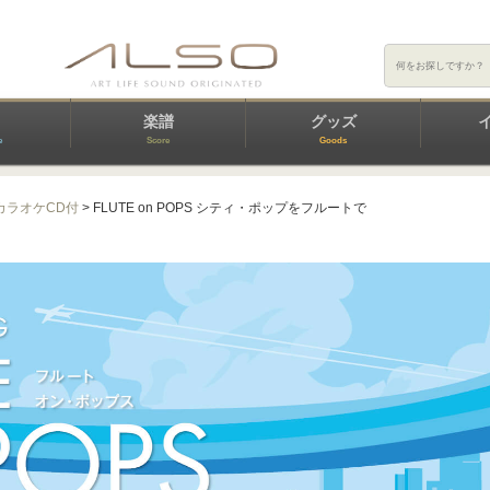
楽譜
グッズ
e
Score
Goods
カラオケCD付
> FLUTE on POPS シティ・ポップをフルートで