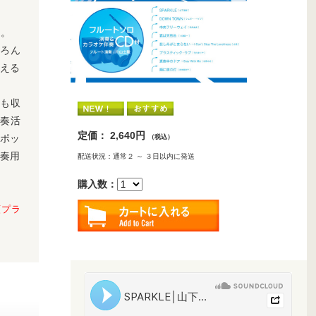
た。
ちろん
言える
源も収
演奏活
定価： 2,640円
・ポッ
（税込）
演奏用
配送状況：通常２ ～ ３日以内に発送
購入数：
額プラ