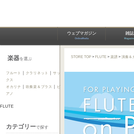
ウェブマガジン
雑誌
OnlineMedia
Magazin
楽器
STORE TOP
>
FLUTE
>
楽譜
>
演奏＆
を選ぶ
｜
｜
フルート
クラリネット
サッ
クス
｜
｜
オカリナ
吹奏楽＆ブラス
ピ
アノ
FLUTE
カテゴリー
で探す