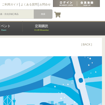
ご利用ガイド
│
よくある質問
│
お問合せ
イベント
定期購読
Event
CLUB Mmember
[ BACK ]