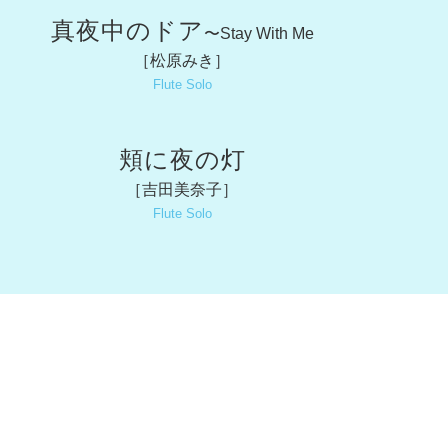
真夜中のドア
〜Stay With Me
［松原みき］
Flute Solo
頬に夜の灯
［吉田美奈子］
Flute Solo