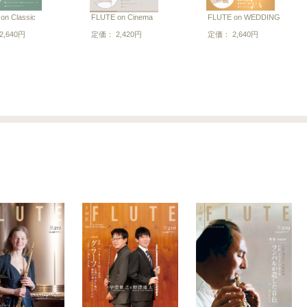
on Classic
FLUTE on Cinema
FLUTE on WEDDING
,640円
定価： 2,420円
定価： 2,640円