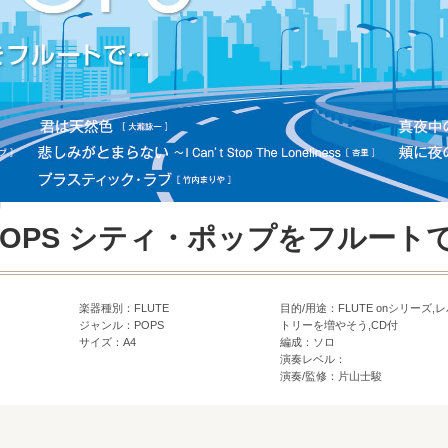
付
n POPS シティ・ポップをフルート
楽器種別：FLUTE
目的/用途：FLUTE onシリーズ,
ジャンル：POPS
トリーを増やそう,CD付
サイズ：A4
編成：ソロ
演奏レベル：
演奏/監修：片山士駿