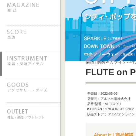
楽譜│演奏＆カラオケCD
FLUTE o
発売日：2022-05-03
発売元：アルソ出版株式会社
品番/型番：ALFLOP01
ISBN/JAN：978-4-87312-528-2
販売ストア： アルソオンライン
About it｜商品解説