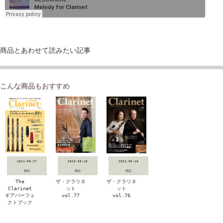
商品とあわせて読みたい記事
こんな商品もおすすめ
2024-09-27
2023-03-10
2022-09-10
雑誌
雑誌
雑誌
The
ザ・クラリネ
ザ・クラリネ
Clarinet
ット
ット
ギアパーフェ
vol.77
vol.76
クトブック