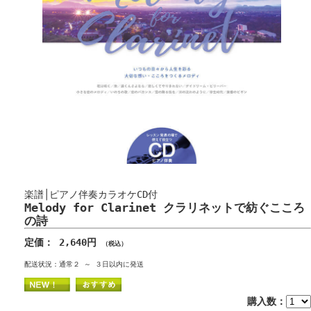
楽譜│ピアノ伴奏カラオケCD付
Melody for Clarinet クラリネットで紡ぐこころ
の詩
定価： 2,640円
（税込）
配送状況：通常２ ～ ３日以内に発送
購入数：