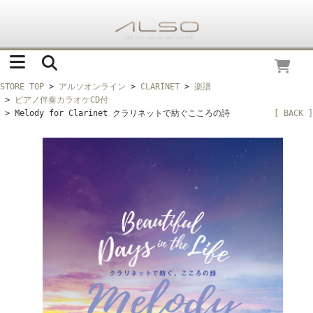
STORE TOP
>
アルソオンライン
>
CLARINET
>
楽譜
>
ピアノ伴奏カラオケCD付
> Melody for Clarinet クラリネットで紡ぐこころの詩
[ BACK ]