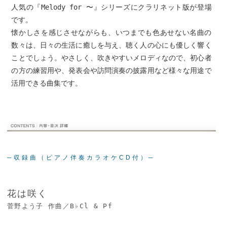
人気の『Melody for 〜』シリーズにクラリネット版が登場
です。
懐かしさを感じさせながらも、いつまでも色あせない名曲の
数々は、日々の生活に癒しを与え、聴く人の心にも優しく響く
ことでしょう。やさしく、吹きやすいメロディなので、初心者
の方の練習用や、発表会や訪問演奏の披露用など様々な用途で
活用できる曲集です。
─収録曲（ピアノ伴奏カラオケCD付）─
花は咲く
菅野よう子 作曲／B♭Cl & Pf