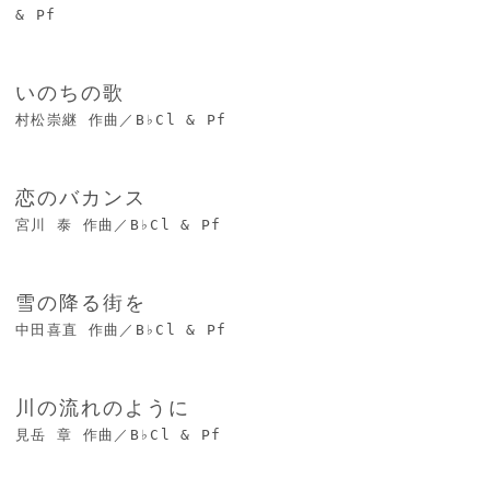
& Pf
いのちの歌
村松崇継 作曲／B♭Cl & Pf
恋のバカンス
宮川 泰 作曲／B♭Cl & Pf
雪の降る街を
中田喜直 作曲／B♭Cl & Pf
川の流れのように
見岳 章 作曲／B♭Cl & Pf