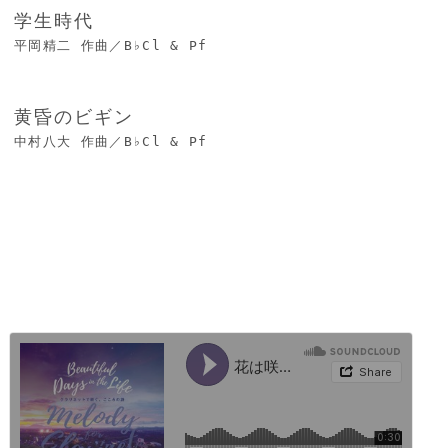
学生時代
平岡精二 作曲／B♭Cl & Pf
黄昏のビギン
中村八大 作曲／B♭Cl & Pf