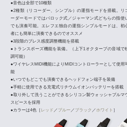
●音色は全部で10種類
●2種類（リコーダー、シンプル）の運指モードを搭載。リ
ーダーモードではバロック式／ジャーマン式どちらの指使
でも演奏可能。エレフエ独自の運指シンプルモードは、初
者にも簡単に演奏できるのでオススメ
●3段階のブレス感度調整機能を搭載
●トランスポーズ機能を装備。（上下1オクターブの音域で
調可能）
●ワイヤレスMIDI機能によりMIDIコントローラーとして使用
能
●いつでもどこでも演奏できるヘッドフォン端子を装備
●手軽に使用できる充電式リチウムイオンバッテリーを搭載
●取り外して洗うことができるシリコン製ウォッシャブルマ
スピースを採用
●カラーは4色［
レッド
／
ブルー
／
ブラック
／
ホワイト
］