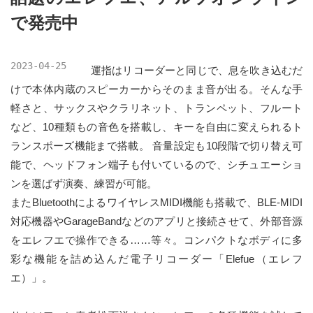
で発売中
2023-04-25
運指はリコーダーと同じで、息を吹き込むだ
けで本体内蔵のスピーカーからそのまま音が出る。そんな手
軽さと、サックスやクラリネット、トランペット、フルート
など、10種類もの音色を搭載し、キーを自由に変えられるト
ランスポーズ機能まで搭載。 音量設定も10段階で切り替え可
能で、ヘッドフォン端子も付いているので、シチュエーショ
ンを選ばず演奏、練習が可能。
またBluetoothによるワイヤレスMIDI機能も搭載で、BLE-MIDI
対応機器やGarageBandなどのアプリと接続させて、外部音源
をエレフエで操作できる……等々。コンパクトなボディに多
彩な機能を詰め込んだ電子リコーダー「Elefue（エレフ
エ）」。