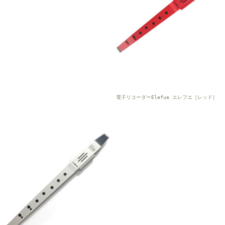
電子リコーダーElefue エレフエ［レッド］