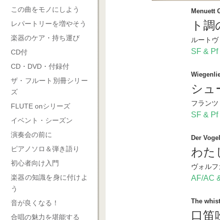
この曲をモノにしよう
Menuett 
ト調
レパートリーを増やそう
楽器のケア・持ち運び
ルートヴ
SF & Pf
CD付
CD・DVD・付録付
Wiegenli
ザ・フルート別冊シリー
シュ
ズ
フランツ
FLUTE onシリーズ
SF & Pf
イベント・シーズン
演奏会の前に
Der Vogel
ピアノソロ＆弾き語り
わた
初心者向け入門
ヴォルフ
楽器の知識を身に付けよ
AF/AC &
う
The whist
音が良くなる！
口笛
合唱の魅力を堪能する