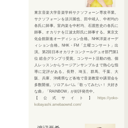
東京音楽大学音楽学科サクソフォーン専攻卒業。
サクソフォーンを須川展也、田中靖人、中村均の
各氏に師事。室内楽を中村均、石渡悠史の各氏に
師事。オカリナを江波太郎氏に師事する。東京文
化会館新進オーディション合格。NHK洋楽オーデ
ィション合格。NHK・FM「土曜コンサート」出
演。第2回日本オカリナコンクールデュオ部門第1
位 総合グランプリ受賞。コンサート活動の他、個
人レッスンからラージアンサンブルまで熱心な指
導に定評がある。長野、埼玉、群馬、千葉、大
阪、兵庫、沖縄県など各地で音楽教室や講習会を
多数開催。ソロアルバム「歌ってみたい！ 大好き
な曲」「RAINBOW」が好評発売中。
【公式サイト】
https://yoko-
kobayashi.amebaownd.com/