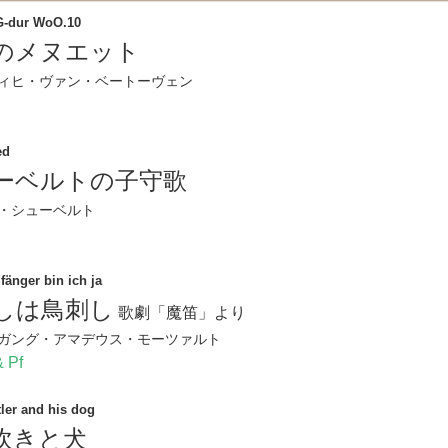
G-dur WoO.10
のメヌエット
ィヒ・ヴァン・ベートーヴェン
ed
ーベルトの子守歌
・シューベルト
fänger bin ich ja
しは鳥刺し
歌劇「魔笛」より
ガング・アマデウス・モーツァルト
 Pf
ler and his dog
吹きと犬