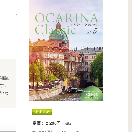
！雑誌
ます。
みいた
定価： 2,200円
（税込）
配送状況：通常２ ～ ３日以内に発送