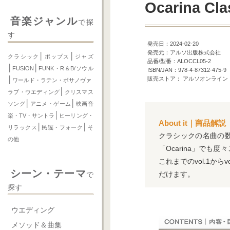
Ocarina Cla
音楽ジャンル
で探
す
発売日：2024-02-20
発売元：アルソ出版株式会社
│
│
クラシック
ポップス
ジャズ
品番/型番：ALOCCL05-2
│
│
FUSION
FUNK・R＆B/ソウル
ISBN/JAN：978-4-87312-475-9
│
販売ストア： アルソオンライン
ワールド・ラテン・ボサノヴァ
│
ラブ・ウエディング
クリスマス
│
│
ソング
アニメ・ゲーム
映画音
│
楽・TV・サントラ
ヒーリング・
About it｜商品解説
│
│
リラックス
民謡・フォーク
そ
クラシックの名曲の数々
の他
「Ocarina」で
これまでのvol.1か
シーン・テーマ
だけます。
で
探す
ウエディング
メソッド＆曲集