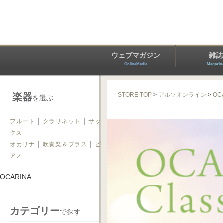
ウェブマガジン
雑誌
OnlineMedia
Magazin
楽器
STORE TOP
>
アルソオンライン
>
OC
を選ぶ
｜
｜
フルート
クラリネット
サッ
クス
｜
｜
オカリナ
吹奏楽＆ブラス
ピ
アノ
OCARINA
カテゴリー
で探す