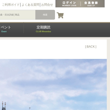
ご利用ガイド
│
よくある質問
│
お問合せ
イベント
定期購読
Event
CLUB Mmember
[ BACK ]