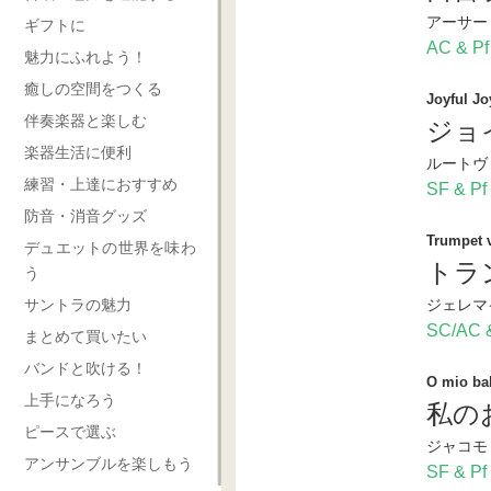
アーサー
ギフトに
AC & Pf
魅力にふれよう！
癒しの空間をつくる
Joyful Jo
伴奏楽器と楽しむ
ジョ
楽器生活に便利
ルートヴ
練習・上達におすすめ
SF & Pf
防音・消音グッズ
Trumpet 
デュエットの世界を味わ
トラ
う
サントラの魅力
ジェレマ
SC/AC &
まとめて買いたい
バンドと吹ける！
O mio ba
上手になろう
私の
ピースで選ぶ
ジャコモ
アンサンブルを楽しもう
SF & Pf