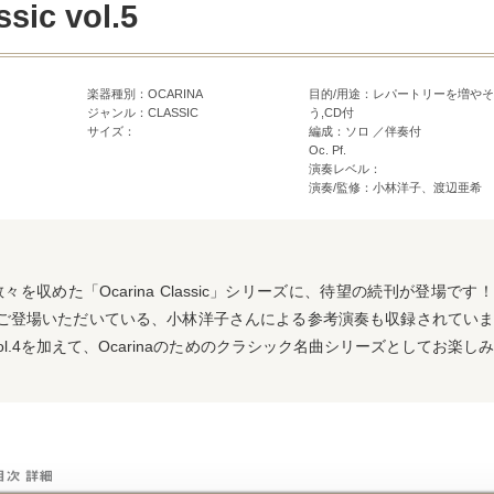
ssic vol.5
楽器種別：OCARINA
目的/用途：レパートリーを増やそ
ジャンル：CLASSIC
う,CD付
サイズ：
編成：ソロ ／伴奏付
Oc. Pf.
演奏レベル：
演奏/監修：小林洋子、渡辺亜希
を収めた「Ocarina Classic」シリーズに、待望の続刊が登場です
も度々ご登場いただいている、小林洋子さんによる参考演奏も収録されてい
らvol.4を加えて、Ocarinaのためのクラシック名曲シリーズとしてお楽し