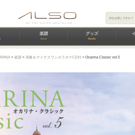
楽譜
グッズ
e
Score
Goods
ARINA
>
楽譜
>
演奏＆マイナスワンカラオケCD付
> Ocarina Classic vol.5