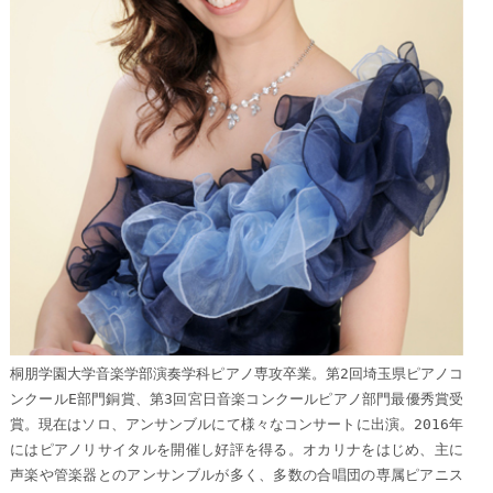
桐朋学園大学音楽学部演奏学科ピアノ専攻卒業。第2回埼玉県ピアノコ
ンクールE部門銅賞、第3回宮日音楽コンクールピアノ部門最優秀賞受
賞。現在はソロ、アンサンブルにて様々なコンサートに出演。2016年
にはピアノリサイタルを開催し好評を得る。オカリナをはじめ、主に
声楽や管楽器とのアンサンブルが多く、多数の合唱団の専属ピアニス