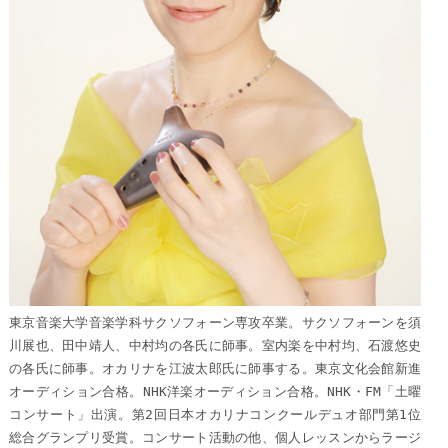
東京音楽大学音楽学科サクソフォーン専攻卒業。サクソフォーンを須
川展也、田中靖人、中村均の各氏に師事。室内楽を中村均、石渡悠史
の各氏に師事。オカリナを江波太郎氏に師事する。東京文化会館新進
オーディション合格。NHK洋楽オーディション合格。NHK・FM「土曜
コンサート」出演。第2回日本オカリナコンクールデュオ部門第1位
総合グランプリ受賞。コンサート活動の他、個人レッスンからラージ