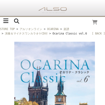
STORE TOP
>
アルソオンライン
>
OCARINA
>
楽譜
>
演奏＆マイナスワンカラオケCD付
> Ocarina Classic vol.6
[ BACK ]