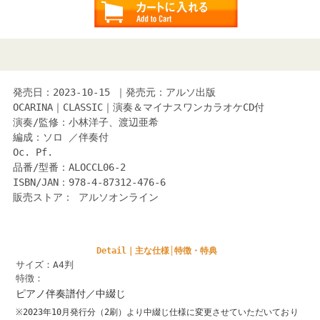
発売日：2023-10-15 ｜発売元：アルソ出版
OCARINA｜CLASSIC｜演奏＆マイナスワンカラオケCD付
演奏/監修：小林洋子、渡辺亜希
編成：ソロ ／伴奏付
Oc. Pf.
品番/型番：ALOCCL06-2
ISBN/JAN：978-4-87312-476-6
販売ストア： アルソオンライン
Detail｜主な仕様│特徴・特典
サイズ：A4判
特徴：
ピアノ伴奏譜付／中綴じ
※2023年10月発行分（2刷）より中綴じ仕様に変更させていただいており