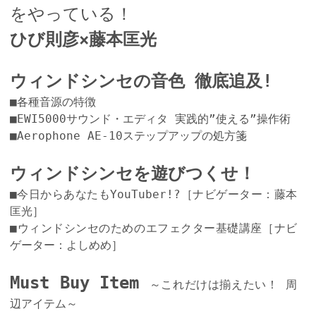
をやっている！
ひび則彦×藤本匡光
ウィンドシンセの音色 徹底追及!
■各種音源の特徴
■EWI5000サウンド・エディタ 実践的”使える”操作術
■Aerophone AE-10ステップアップの処方箋
ウィンドシンセを遊びつくせ！
■今日からあなたもYouTuber!?［ナビゲーター：藤本
匡光］
■ウィンドシンセのためのエフェクター基礎講座［ナビ
ゲーター：よしめめ］
Must Buy Item
～これだけは揃えたい！ 周
辺アイテム～