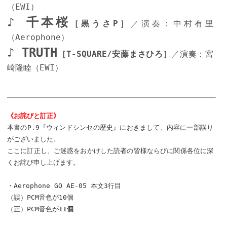
（EWI）
♪ 千本桜
［黒うさP］
／演奏：中村有里
（Aerophone）
♪ TRUTH
［T-SQUARE/安藤まさひろ］
／演奏：宮
崎隆睦（EWI）
《お詫びと訂正》
本書のP.9『ウィンドシンセの歴史』におきまして、内容に一部誤り
がございました。
ここに訂正し、ご迷惑をおかけした読者の皆様ならびに関係各位に深
くお詫び申し上げます。
・Aerophone GO AE-05 本文3行目
（誤）PCM音色が10個
（正）PCM音色が
11個