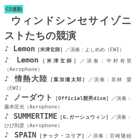
CD連動
ウィンドシンセサイゾニ
ストたちの競演
♪ Lemon
［米津玄師］
／演奏：よしめめ（EWI）
♪ Lemon
［米津玄師］
／演奏：中村有里
（Aerophone）
♪ 情熱大陸
［葉加瀬太郎］
／演奏：若林 愛
（EWI）
♪ ノーダウト
［Official髭男dism］
／演奏：
藤本匡光（Aerophone）
♪ SUMMERTIME
［G.ガーシュウィン］
／演奏：
ひび則彦（Aerophone）
♪ SPAIN
［チック・コリア］
／演奏：宮崎隆睦