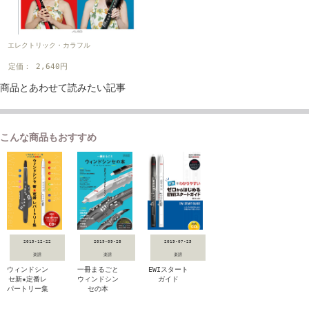
エレクトリック・カラフル
定価： 2,640円
商品とあわせて読みたい記事
こんな商品もおすすめ
2019-12-22
2019-09-28
2019-07-25
楽譜
楽譜
楽譜
ウィンドシン
一冊まるごと
EWIスタート
セ新★定番レ
ウィンドシン
ガイド
パートリー集
セの本