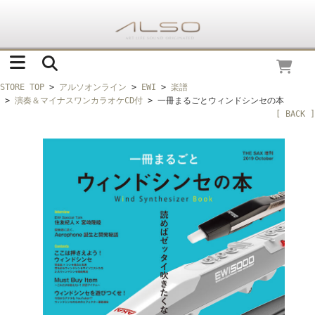
STORE TOP
>
アルソオンライン
>
EWI
>
楽譜
>
演奏＆マイナスワンカラオケCD付
> 一冊まるごとウィンドシンセの本
[ BACK ]