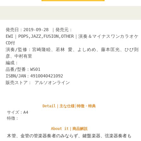
発売日：2019-09-28 ｜発売元：
EWI｜POPS,JAZZ,FUSION,OTHER｜演奏＆マイナスワンカラオケ
CD付
演奏/監修：宮崎隆睦、若林 愛、よしめめ、藤本匡光、ひび則
彦、中村有里
編成：
品番/型番：WS01
ISBN/JAN：4910040421092
販売ストア： アルソオンライン
Detail｜主な仕様│特徴・特典
サイズ：A4
特徴：
About it｜商品解説
木管、金管の管楽器奏者のみならず、鍵盤楽器、弦楽器奏者も