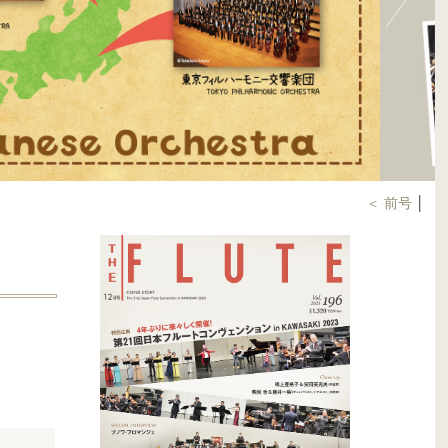
＜ 前号
│