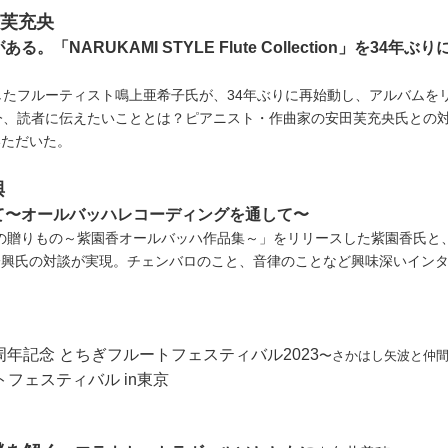
田芙充央
る。「NARUKAMI STYLE Flute Collection」を34年ぶ
したフルーティスト鳴上亜希子氏が、34年ぶりに再始動し、アルバムを
今、読者に伝えたいこととは？ピアニスト・作曲家の安田芙充央氏との
いただいた。
興
て〜オールバッハレコーディングを通して〜
ハからの贈りもの～紫園香オールバッハ作品集～」をリリースした紫園香氏と
一興氏の対談が実現。チェンバロのこと、音律のことなど興味深いイン
周年記念 とちぎフルートフェスティバル2023
〜さかはし矢波と仲
ートフェスティバル in東京