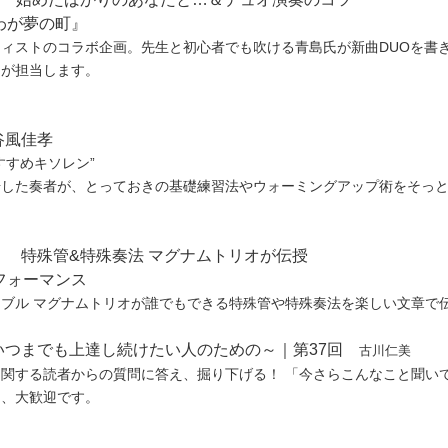
わが夢の町』
ィストのコラボ企画。先生と初心者でも吹ける青島氏が新曲DUOを書
氏が担当します。
谷風佳孝
すすめキソレン”
場した奏者が、とっておきの基礎練習法やウォーミングアップ術をそっ
 特殊管&特殊奏法 マグナムトリオが伝授
フォーマンス
ブル マグナムトリオが誰でもできる特殊管や特殊奏法を楽しい文章で
いつまでも上達し続けたい人のための～｜第37回
古川仁美
関する読者からの質問に答え、掘り下げる！ 「今さらこんなこと聞い
そ、大歓迎です。