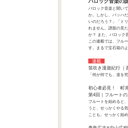
バロック音楽の
バロック音楽と聞い
か。しかし、バッハ
いのだろう？」「ト
れません。譜面の見
か？ また、バロック
この連載では、フル
す。まるで宝石箱の
連載
笛吹き漫遊紀行 ｜
「何が何でも、道を
初心者必見！ 町
第4回｜フルート
フルートを始めると
うと、せっかくやる
ことも。せっかく始
青島広志&中山広