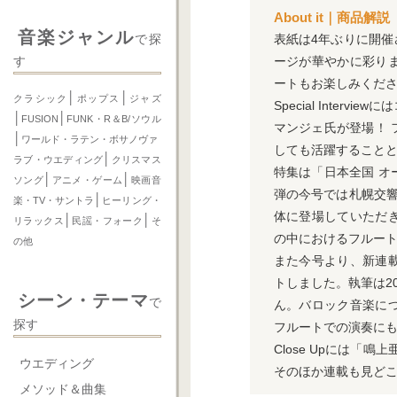
About it｜商品解説
音楽ジャンル
表紙は4年ぶりに開催さ
で探
ージが華やかに彩り
す
ートもお楽しみくだ
│
│
クラシック
ポップス
ジャズ
Special Int
│
│
FUSION
FUNK・R＆B/ソウル
マンジェ氏が登場！
│
ワールド・ラテン・ボサノヴァ
しても活躍すること
│
ラブ・ウエディング
クリスマス
特集は「日本全国 
│
│
ソング
アニメ・ゲーム
映画音
弾の今号では札幌交
│
楽・TV・サントラ
ヒーリング・
体に登場していただ
│
│
リラックス
民謡・フォーク
そ
の中におけるフルー
の他
また今号より、新連
トしました。執筆は2
シーン・テーマ
で
ん。バロック音楽に
探す
フルートでの演奏に
Close Upには
ウエディング
そのほか連載も見ど
メソッド＆曲集