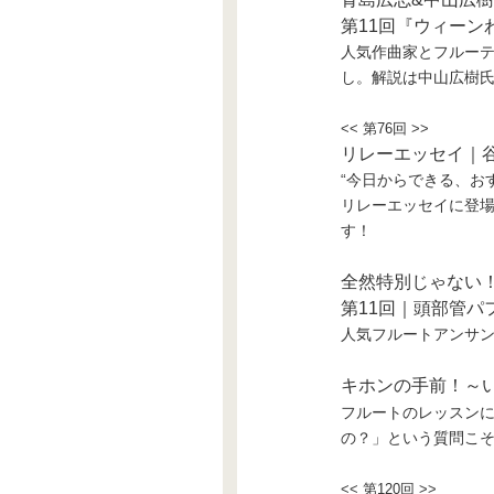
第11回『ウィーン
人気作曲家とフルーテ
し。解説は中山広樹
<< 第76回 >>
リレーエッセイ｜
“今日からできる、お
リレーエッセイに登
す！
全然特別じゃない！
第11回｜頭部管パ
人気フルートアンサン
キホンの手前！～
フルートのレッスンに
の？」という質問こ
<< 第120回 >>