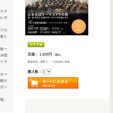
のステ
レポ
・フロ
揮者と
、第一
定価： 1,320円
の4団
（税込）
トラ
配送状況：通常２ ～ ３日以内に発送
購入数：
ター
美穂さ
ダン
登場。