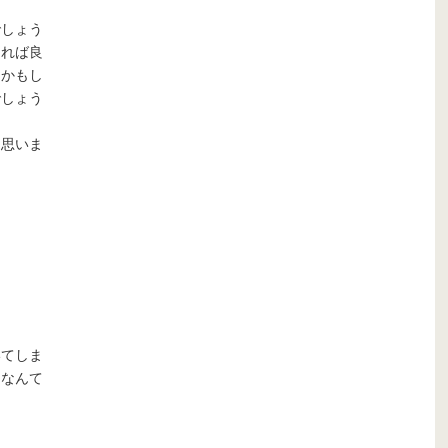
でしょう
ければ良
るかもし
でしょう
と思いま
いてしま
…なんて