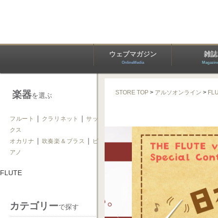
ウェブマガジン
雑誌
OnlineMedia
Magazin
楽器
STORE TOP
>
アルソオンライン
>
FL
を選ぶ
｜
｜
フルート
クラリネット
サッ
クス
｜
｜
オカリナ
吹奏楽＆ブラス
ピ
アノ
FLUTE
カテゴリー
で探す