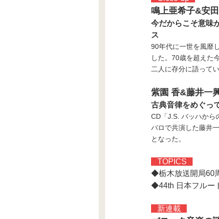
鳴上亜希子&安
今だからこそ意味があ
ス
90年代に一世を風靡
した。70歳を超えた
二人に存分に語って
紫園 香&藤井一
古典音律をめぐっ
CD「J.S. バッ
バロで共演した藤井
となった。
TOPICS
◆栃木放送開局60
◆44th 日本フル
新連載