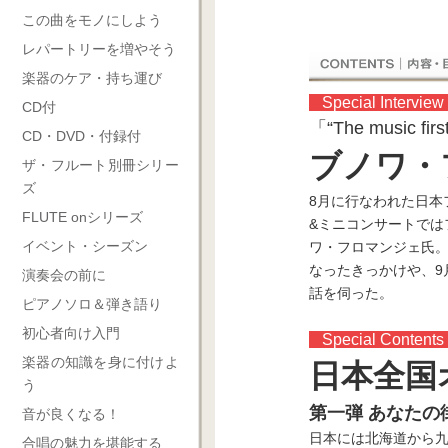
この曲をモノにしよう
レパートリーを増やそう
楽器のケア・持ち運び
Special Interview
CD付
「“The musi
CD・DVD・付録付
ブノワ・
ザ・フルート別冊シリー
ズ
8月に行なわれた日本
FLUTE onシリーズ
&ミニコンサートでは
イベント・シーズン
ワ・フロマンジェ氏
なったきっかけや、9
演奏会の前に
話を伺った。
ピアノソロ＆弾き語り
初心者向け入門
Special Contents
楽器の知識を身に付けよ
日本全国
う
第一弾 あなたの
音が良くなる！
日本には北海道から九
合唱の魅力を堪能する