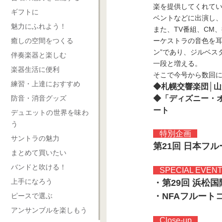
楽を提供してくれてい
ギフトに
ベントなどに出演
魅力にふれよう！
また、TV番組、CM
癒しの空間をつくる
ーケストラの音色を耳
ン”であり、ジルヘ
伴奏楽器と楽しむ
一段と増える。
楽器生活に便利
そこで今号から数回
練習・上達におすすめ
◆札幌交響楽団│
防音・消音グッズ
◆「ディズニー・オ
ート
デュエットの世界を味わ
う
特別企画
サントラの魅力
第21回 日本フルー
まとめて買いたい
バンドと吹ける！
SPECIAL EVEN
上手になろう
・第29回 浜松
・NFAフルート
ピースで選ぶ
アンサンブルを楽しもう
Close-up