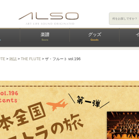
楽譜
グッズ
e
Score
Goods
UTE
>
雑誌
>
THE FLUTE
> ザ・フルート vol.196