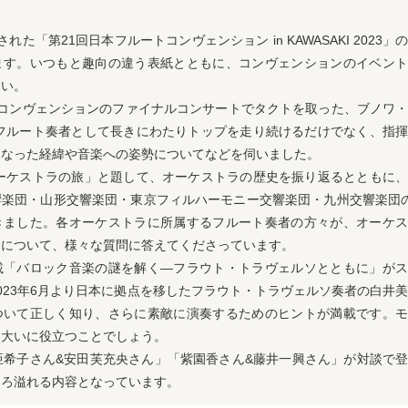
れた「第21回日本フルートコンヴェンション in KAWASAKI 2023」
ます。いつもと趣向の違う表紙とともに、コンヴェンションのイベント
さい。
erviewにはコンヴェンションのファイナルコンサートでタクトを取った、ブノワ
 フルート奏者として長きにわたりトップを走り続けるだけでなく、指
となった経緯や音楽への姿勢についてなどを伺いました。
オーケストラの旅」と題して、オーケストラの歴史を振り返るとともに
響楽団・山形交響楽団・東京フィルハーモニー交響楽団・九州交響楽団
きました。各オーケストラに所属するフルート奏者の方々が、オーケス
トについて、様々な質問に答えてくださっています。
載「バロック音楽の謎を解く—フラウト・トラヴェルソとともに」がス
023年6月より日本に拠点を移したフラウト・トラヴェルソ奏者の白井
ついて正しく知り、さらに素敵に演奏するためのヒントが満載です。モ
も大いに役立つことでしょう。
「鳴上亜希子さん&安田芙充央さん」「紫園香さん&藤井一興さん」が対談で
ころ溢れる内容となっています。