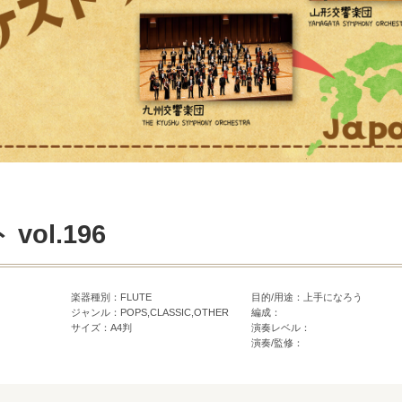
ol.196
楽器種別：FLUTE
目的/用途：上手になろう
ジャンル：POPS,CLASSIC,OTHER
編成：
サイズ：A4判
演奏レベル：
演奏/監修：