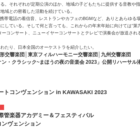
る。それぞれが定期公演のほか、地域の子どもたちに提供する音教や
し、地域との密着した活動を続けている。
、携帯電話の着信音、レストランやカフェのBGMなど、ありとあらゆる場
にしている。そして何と言っても、これからの年末年始に向けては“第九
゙スターコンサート、ニューイヤーコンサートとテレビで演奏会が放送される
にわたり、日本全国のオーケストラを紹介したい。
山形交響楽団│東京フィルハーモニー交響楽団│九州交響楽団
ン・クラシック~まほうの夜の音楽会 2023」公開リハーサル
トコンヴェンション in KAWASAKI 2023
T
国際管楽器アカデミー＆フェスティバル
コンヴェンション