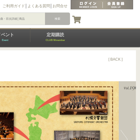
ご利用ガイド
│
よくある質問
│
お問合せ
イベント
定期購読
Event
CLUB Mmember
[ BACK ]