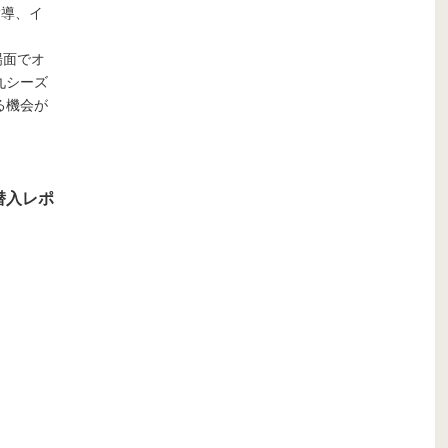
指導、イ
面でオ
シーズ
機会が
潜入レポ