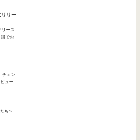
りにリリー
リリース
対談でお
、チェン
タビュー
間たち〜