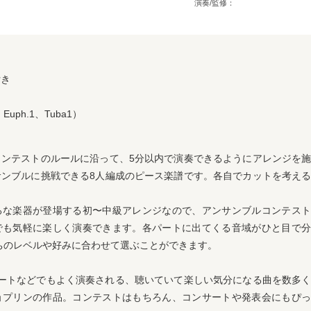
演奏/監修：
付き
、Euph.1、Tuba1）
コンテストのルールに沿って、5分以内で演奏できるようにアレンジを
サンブルに挑戦できる8人編成のピース楽譜です。各自でカットを考え
ろな楽器が登場する初〜中級アレンジなので、アンサンブルコンテスト
でも気軽に楽しく演奏できます。各パートに出てくる音域がひと目で分
ちのレベルや好みに合わせて選ぶことができます。
サートなどでもよく演奏される、聴いていて楽しい気分になる曲を数多
ョプリンの作品。コンテストはもちろん、コンサートや発表会にもぴっ