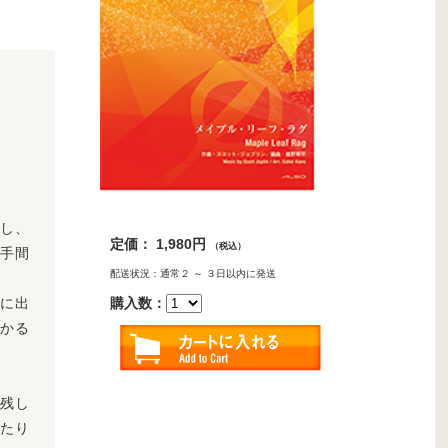
施し、
定価： 1,980円
（税込）
る手間
配送状況：通常２ ～ ３日以内に発送
購入数：
に出
かる
く残し
たり