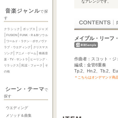
なアレンジです。
音楽ジャンル
で探
す
│
│
クラシック
ポップス
ジャズ
│
│
FUSION
FUNK・R＆B/ソウル
メイプル・リーフ
│
ワールド・ラテン・ボサノヴァ
│
ラブ・ウエディング
クリスマス
│
│
ソング
アニメ・ゲーム
映画音
作曲者：スコット・ジ
│
楽・TV・サントラ
ヒーリング・
編成：金管8重奏
│
│
リラックス
民謡・フォーク
そ
Tp.2、Hn.2、Tb.2、Eu
の他
＊こちらはオンデマンド商
シーン・テーマ
で
探す
ウエディング
メソッド＆曲集