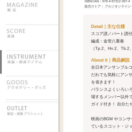
ISBN/JAN：978-4-87312-397-4
販売ストア： アルソオンライン
Detail｜主な仕様
スコア譜／パート譜
編成：金管八重奏
（Tp.2、Hn.2、Tb.2
About it｜商品解説
全日本アンサンブル
だれでも気軽にアン
を省きます！
バランスよくいろい
場するメンバー以外
ガイド付き！ 自分た
映画のBGM やコン
ているスコット・ジ