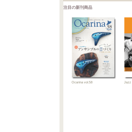
注目の新刊商品
我ら、バ
これから君も
ューアン
ユーフォ吹き
ブル！
＆チューバ吹
き！
2014-1
2015-05-22
楽
楽譜
Jazz 
Ocarina vol.58