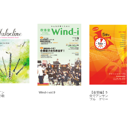
イン
Wind-i vol.9
【金管編】5
鳥の歌
分でアンサン
ブル グリー
ンスリーブス
9-10
2017-04-25
2016-09-10
譜
雑誌
楽譜