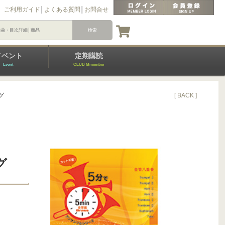
ご利用ガイド
│
よくある質問
│
お問合せ
イベント
定期購読
Event
CLUB Mmember
グ
[ BACK ]
グ