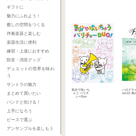
ギフトに
魅力にふれよう！
癒しの空間をつくる
伴奏楽器と楽しむ
楽器生活に便利
練習・上達におすすめ
防音・消音グッズ
デュエットの世界を味わ
う
サントラの魅力
気分で吹いち
ハロクラ
まとめて買いたい
ゃう バリチ
vol.01 
ューDuo
2018-05-25
2017-0
バンドと吹ける！
楽譜
楽
上手になろう
ピースで選ぶ
アンサンブルを楽しもう