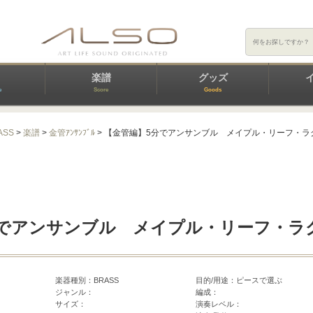
楽譜
グッズ
e
Score
Goods
ASS
>
楽譜
>
金管ｱﾝｻﾝﾌﾞﾙ
> 【金管編】5分でアンサンブル メイプル・リーフ・ラ
分でアンサンブル メイプル・リーフ・ラ
楽器種別：BRASS
目的/用途：ピースで選ぶ
ジャンル：
編成：
サイズ：
演奏レベル：