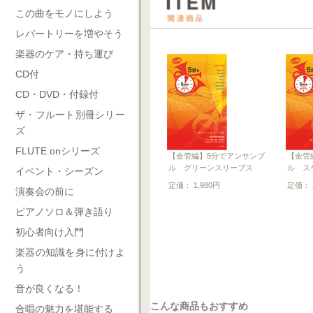
この曲をモノにしよう
レパートリーを増やそう
楽器のケア・持ち運び
CD付
CD・DVD・付録付
ザ・フルート別冊シリー
ズ
FLUTE onシリーズ
【金管編】5分でアンサンブ
【金管
ル グリーンスリーブス
ル ス
イベント・シーズン
定価： 1,980円
定価： 2
演奏会の前に
ピアノソロ＆弾き語り
初心者向け入門
楽器の知識を身に付けよ
う
音が良くなる！
こんな商品もおすすめ
合唱の魅力を堪能する