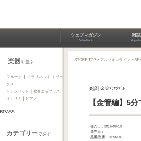
ウェブマガジン
雑誌
OnlineMedia
Magazin
楽器
STORE TOP
>
アルソオンライン
>
BR
を選ぶ
｜
｜
フルート
クラリネット
サッ
クス
楽譜│金管ｱﾝｻﾝﾌﾞﾙ
｜
トランペット
吹奏楽＆ブラス
｜
オカリナ
ピアノ
【金管編】5
BRASS
発売日：2016-09-10
カテゴリー
発売元：
で探す
品番/型番：BE5M04