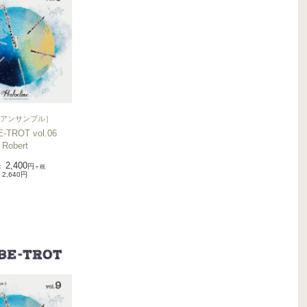
アンサンブル
］
-TROT vol.06
Robert
2,400
：
円
＋税
2,640円