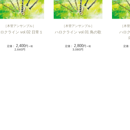
［
木管アンサンブル
］
［
木管アンサンブル
］
［
木管
ロクライン vol.02 日常１
ハロクライン vol.01 鳥の歌
ハロクラ
2,400
2,800
定価
：
円
定価
：
円
定価
＋税
＋税
2,640円
3,080円