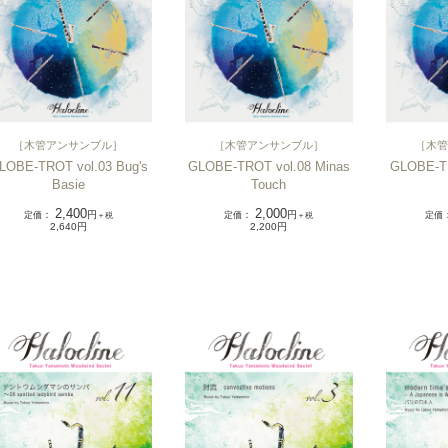
［
木管アンサンブル
］
［
木管アンサンブル
］
［
木管
LOBE-TROT vol.03 Bug's
GLOBE-TROT vol.08 Minas
GLOBE-T
Basie
Touch
2,400
2,000
定価
：
円
定価
：
円
定価
＋税
＋税
2,640円
2,200円