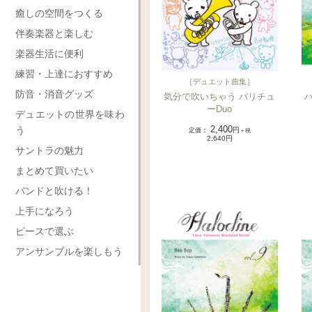
癒しの空間をつくる
伴奏楽器と楽しむ
楽器生活に便利
練習・上達におすすめ
［
デュエット曲集
］
防音・消音グッズ
気分で吹いちゃう バリチュ
ハ
ーDuo
デュエットの世界を味わ
2,400
う
定価
：
円
＋税
2,640円
サントラの魅力
まとめて買いたい
バンドと吹ける！
上手になろう
ピースで選ぶ
アンサンブルを楽しもう