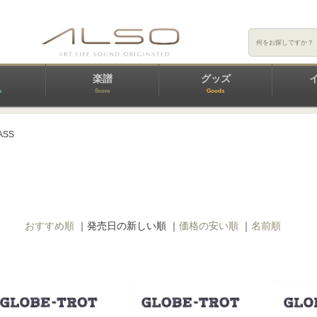
楽譜
グッズ
e
Score
Goods
ASS
おすすめ順
｜
発売日の新しい順
｜
価格の安い順
｜
名前順