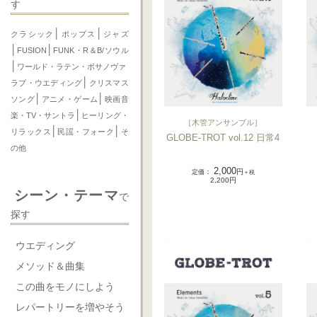
す
│
│
クラシック
ポップス
ジャズ
│
│
FUSION
FUNK・R＆B/ソウル
│
ワールド・ラテン・ボサノヴァ
│
ラブ・ウエディング
クリスマス
│
│
ソング
アニメ・ゲーム
映画音
│
楽・TV・サントラ
ヒーリング・
［
木管アンサンブル
］
│
│
リラックス
民謡・フォーク
そ
GLOBE-TROT vol.12 日常4
の他
2,000
定価
：
円
＋税
2,200円
シーン・テーマ
で
探す
ウエディング
メソッド＆曲集
この曲をモノにしよう
レパートリーを増やそう