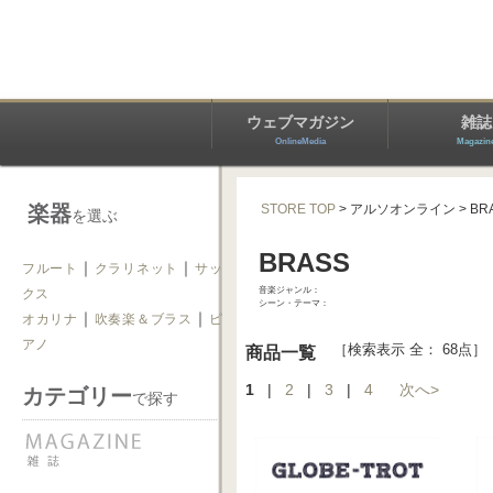
ウェブマガジン
雑誌
OnlineMedia
Magazin
楽器
STORE TOP
> アルソオンライン
> BR
を選ぶ
BRASS
｜
｜
フルート
クラリネット
サッ
音楽ジャンル：
クス
シーン・テーマ：
｜
｜
オカリナ
吹奏楽＆ブラス
ピ
アノ
［検索表示 全： 68点］
商品一覧
1
|
2
|
3
|
4
次へ>
カテゴリー
で探す