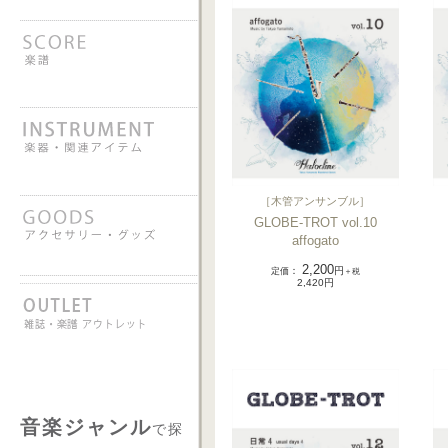
［
木管アンサンブル
］
GLOBE-TROT vol.10
affogato
2,200
定価
：
円
＋税
2,420円
音楽ジャンル
で探