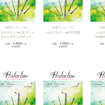
［
木管アンサンブル
］
［
木管アンサンブル
］
［
木管
ロクライン vol.11 テント
ハロクライン vol.03 対流
ハロクラ
ウムシダマシのサンバ
modern
2,400
3,000
定価
：
円
定価
：
円
定価
＋税
＋税
2,640円
3,300円