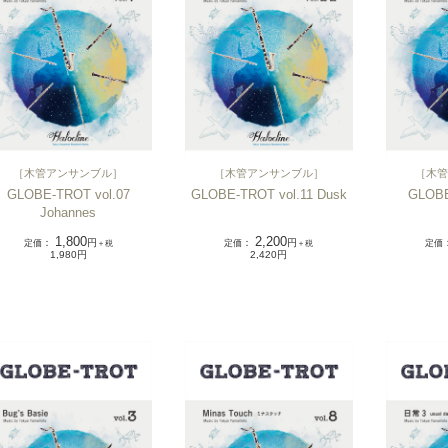
［
木管アンサンブル
］
［
木管アンサンブル
］
［
木管
GLOBE-TROT vol.07
GLOBE-TROT vol.11 Dusk
GLOBE
Johannes
1,800
2,200
定価
：
円
定価
：
円
定価
＋税
＋税
1,980円
2,420円