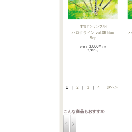
［
木管アンサンブル
］
ハロクライン vol.09 Bee
ハ
Bop
3,000
定価
：
円
＋税
3,300円
1
|
2
|
3
|
4
次へ>
こんな商品もおすすめ