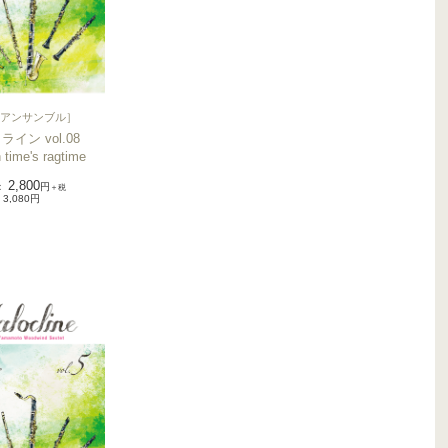
アンサンブル
］
イン vol.08
 time's ragtime
2,800
：
円
＋税
3,080円