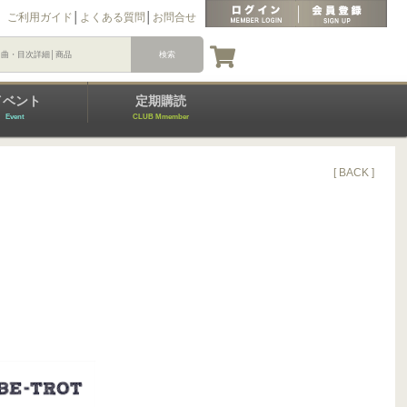
ご利用ガイド
│
よくある質問
│
お問合せ
イベント
定期購読
Event
CLUB Mmember
[ BACK ]