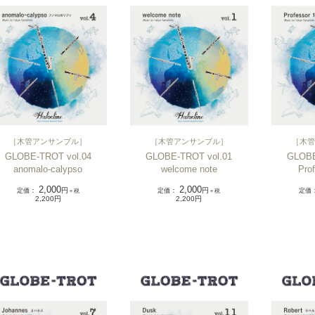
［
木管
［
木管アンサンブル
］
［
木管アンサンブル
］
GLOBE
GLOBE-TROT vol.04
GLOBE-TROT vol.01
Prof
anomalo-calypso
welcome note
2,000
2,000
定価
定価
：
円
定価
：
円
＋税
＋税
2,200円
2,200円