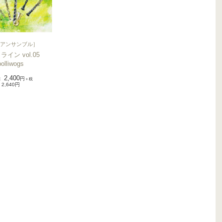
アンサンブル
］
イン vol.05
polliwogs
2,400
：
円
＋税
2,640円