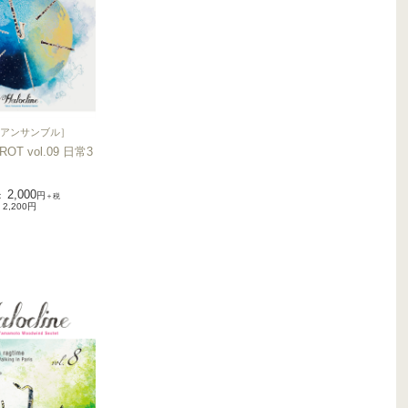
アンサンブル
］
ROT vol.09 日常3
2,000
：
円
＋税
2,200円