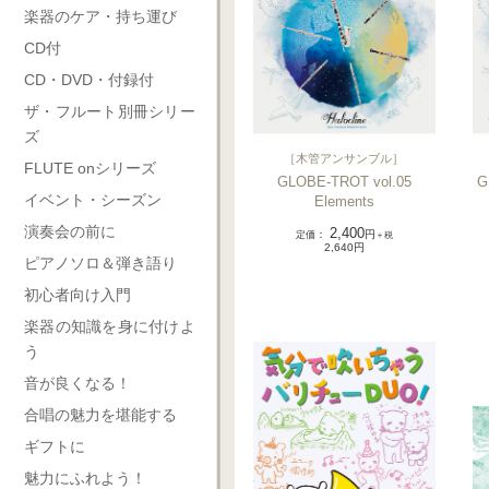
楽器のケア・持ち運び
CD付
CD・DVD・付録付
ザ・フルート別冊シリー
ズ
［
木管アンサンブル
］
FLUTE onシリーズ
GLOBE-TROT vol.05
G
イベント・シーズン
Elements
演奏会の前に
2,400
定価
：
円
＋税
2,640円
ピアノソロ＆弾き語り
初心者向け入門
楽器の知識を身に付けよ
う
音が良くなる！
合唱の魅力を堪能する
ギフトに
魅力にふれよう！