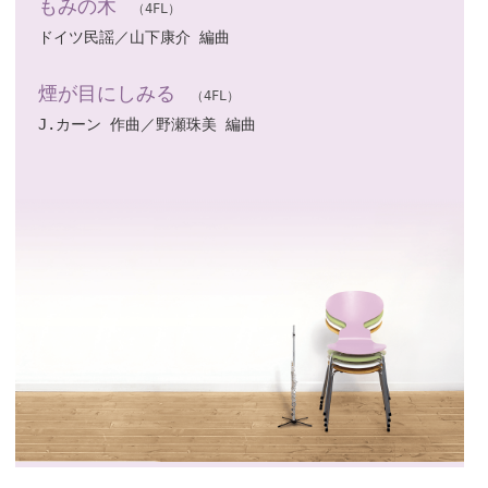
もみの木
（4FL）
ドイツ民謡／山下康介 編曲
煙が目にしみる
（4FL）
J.カーン 作曲／野瀬珠美 編曲