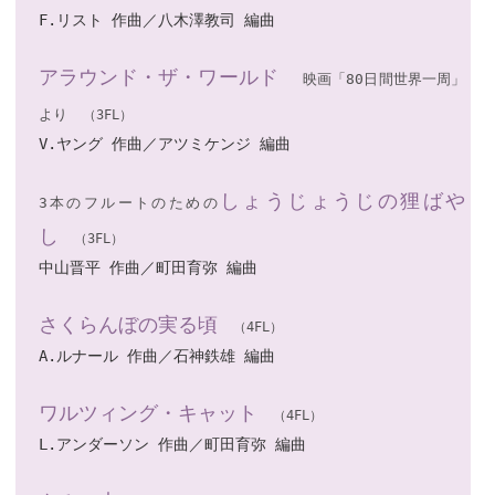
F.リスト 作曲／八木澤教司 編曲
アラウンド・ザ・ワールド
映画「80日間世界一周」
より
（3FL）
V.ヤング 作曲／アツミケンジ 編曲
しょうじょうじの狸ばや
3本のフルートのための
し
（3FL）
中山晋平 作曲／町田育弥 編曲
さくらんぼの実る頃
（4FL）
A.ルナール 作曲／石神鉄雄 編曲
ワルツィング・キャット
（4FL）
L.アンダーソン 作曲／町田育弥 編曲