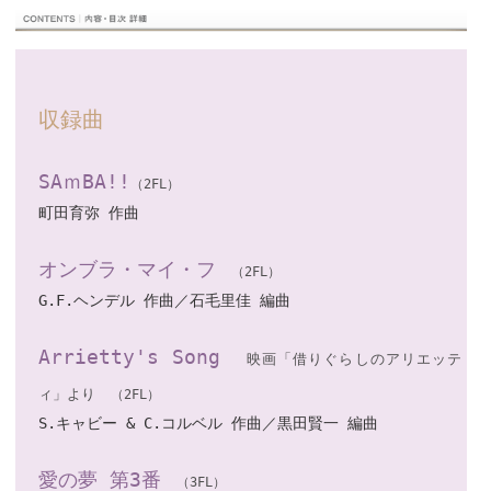
収録曲
SAｍBA!!
（2FL）
町田育弥 作曲
オンブラ・マイ・フ
（2FL）
G.F.ヘンデル 作曲／石毛里佳 編曲
Arrietty's Song
映画「借りぐらしのアリエッテ
ィ」より
（2FL）
S.キャビー & C.コルベル 作曲／黒田賢一 編曲
愛の夢 第3番
（3FL）