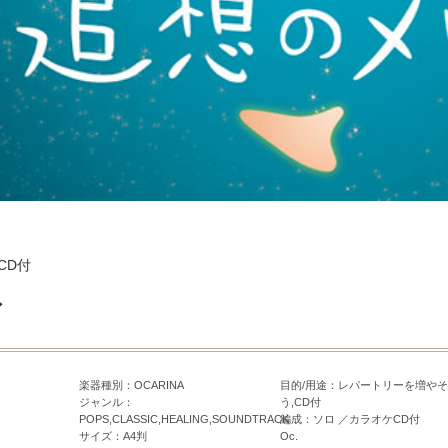
CD付
ィ
楽器種別：OCARINA
目的/用途：レパートリーを増やそ
ジャンル：
う,CD付
POPS,CLASSIC,HEALING,SOUNDTRACK
編成：ソロ ／カラオケCD付
サイズ：A4判
Oc.