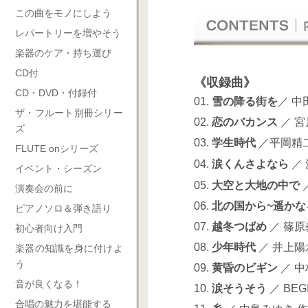
この曲をモノにしよう
レパートリーを増やそう
楽器のケア・持ち運び
CD付
《収録曲》
CD・DVD・付録付
01.
雪の降る街を
／ 中
ザ・フルート別冊シリー
02.
恋のバカンス
／ 宮
ズ
03.
学生時代
／平岡精二
FLUTE onシリーズ
04.
涙くんさよなら
／
イベント・シーズン
05.
大空と大地の中で
演奏会の前に
06.
北の国から~遥かな
ピアノソロ＆弾き語り
07.
越冬つばめ
／ 篠原
初心者向け入門
08.
少年時代
／ 井上陽
楽器の知識を身に付けよ
う
09.
黄昏のビギン
／ 中
音が良くなる！
10.
涙そうそう
／ BEGI
合唱の魅力を堪能する