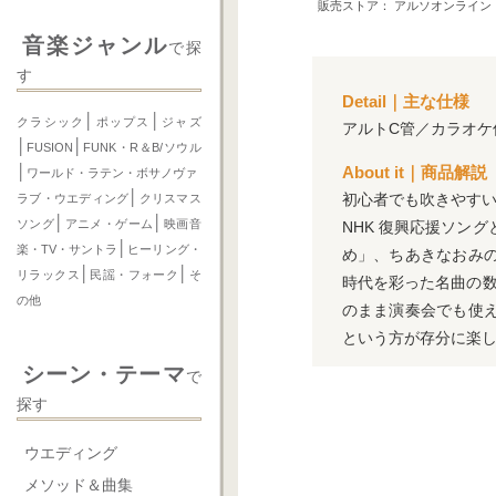
販売ストア： アルソオンライン
音楽ジャンル
で探
す
Detail｜主な仕様
│
│
クラシック
ポップス
ジャズ
アルトC管／カラオケ
│
│
FUSION
FUNK・R＆B/ソウル
About it｜商品解説
│
ワールド・ラテン・ボサノヴァ
│
初心者でも吹きやすい
ラブ・ウエディング
クリスマス
│
│
ソング
アニメ・ゲーム
映画音
NHK 復興応援ソン
│
楽・TV・サントラ
ヒーリング・
め」、ちあきなおみ
│
│
リラックス
民謡・フォーク
そ
時代を彩った名曲の数
の他
のまま演奏会でも使
という方が存分に楽
シーン・テーマ
で
探す
ウエディング
メソッド＆曲集