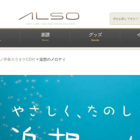
楽譜
グッズ
e
Score
Goods
ノ伴奏カラオケCD付
> 追想のメロディ