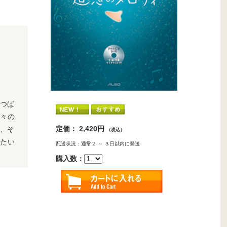
冬つば
時々の
定価： 2,420円
は、そ
（税込）
みたい
配送状況：通常２ ～ ３日以内に発送
購入数：