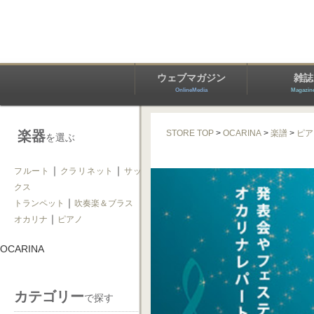
ウェブマガジン
雑誌
OnlineMedia
Magazin
楽器
STORE TOP
>
OCARINA
>
楽譜
>
ピア
を選ぶ
｜
｜
フルート
クラリネット
サッ
クス
｜
トランペット
吹奏楽＆ブラス
｜
オカリナ
ピアノ
OCARINA
カテゴリー
で探す