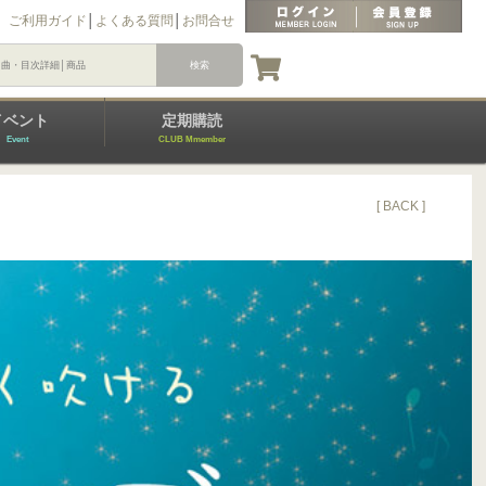
ご利用ガイド
│
よくある質問
│
お問合せ
イベント
定期購読
Event
CLUB Mmember
[ BACK ]