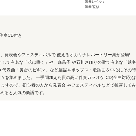
演奏レベル：
演奏/監修：
伴奏CD付き
、発表会やフェスティバルで 使えるオカリナレパートリー集が登場!
グとして有名な「花は咲く」や、森昌子 や石川さゆりの歌で有名な「越
の 代表曲「黄昏のビギン」など童謡やポップス・歌謡曲を中心にその
々を集めました。 一手間加えた質の高い伴奏カラオケ CD(全曲対応)
えますので、初心者の方から発表会 やフェスティバルなどで披露して
しめると人気の楽譜です。