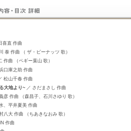
田喜直 作曲
川 泰 作曲 （ ザ・ピーナッツ 歌）
 作曲
（ペギー葉山 歌）
 浜口庫之助 作曲
／ 松山千春 作曲
る大地より~
／ さだまさし 作曲
義彦 作曲 （森昌子、石川さゆり 歌）
水、平井夏美 作曲
村八大 作曲 （ちあきなおみ 歌）
N 作曲