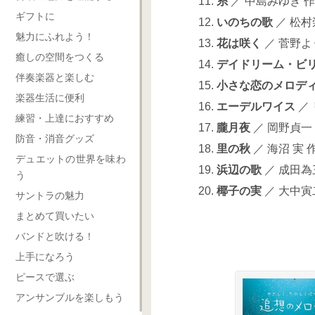
11.
糸
／ 中島みゆき 
ギフトに
12.
いのちの歌
／ 松村
魅力にふれよう！
13.
花は咲く
／ 菅野よ
癒しの空間をつくる
14.
デイドリーム・ビ
伴奏楽器と楽しむ
15.
小さな恋のメロデ
楽器生活に便利
16.
エーデルワイス
／
練習・上達におすすめ
17.
朧月夜
／ 岡野貞一
防音・消音グッズ
18.
里の秋
／ 海沼 実 作
デュエットの世界を味わ
19.
浜辺の歌
／ 成田為
う
20.
椰子の実
／ 大中寅
サントラの魅力
まとめて買いたい
バンドと吹ける！
上手になろう
ピースで選ぶ
アンサンブルを楽しもう