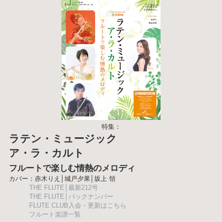
特集：
ラテン・ミュージック
ア・ラ・カルト
フルートで楽しむ情熱のメロディ
カバー：赤木りえ│城戸夕果│坂上 領
THE FLUTE│最新212号
THE FLUTE│バックナンバー
FLUTE CLUB入会・更新はこちら
フルート楽譜一覧