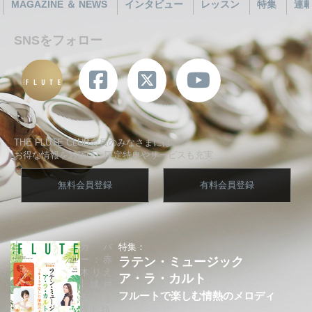
MAGAZINE ＆ NEWS
インタビュー
レッスン
特集
連
SNSをフォロー
THE FLUTE CLUB会員のみなさまには、
お得な情報をお届け、限定特典やサービスも充実
無料会員登録
有料会員登録
カバ
特集：
ー：赤
ラテン・ミュージック
木りえ
ア・ラ・カルト
│城戸
フルートで楽しむ情熱のメロディ
夕果│
坂上 領