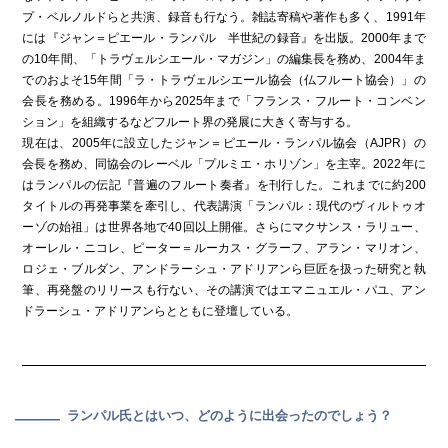
プ・ベルノルドらと共演、録音も行なう。雑誌寄稿や著作も多く、1991年
には『ジャン＝ピエール・ランパル 半世紀の録音』を出版。2000年まで
の10年間、「トラヴェルシエール・マガジン」の編集長を務め、2004年ま
でのおよそ15年間「ラ・トラヴェルシエール協会（仏フルート協会）」の
会長を務める。1996年から2025年まで「フランス・フルート・コンベン
ション」を組織するなどフルート界の発展に大きく寄与する。
現在は、2005年に設立したジャン＝ピエール・ランパル協会（AJPR）の
会長を務め、同協会のレーベル「プルミエ・ホリゾン」を主宰。2022年に
はランパルの伝記『普遍のフルート奏者』を刊行した。これまでに約200
タイトルの再発事業を牽引し、代表講演「ランパル：現代のヴィルトゥオ
ーゾの始祖」は世界各地で40回以上開催。さらにマクサンス・ラリュー、
オーレル・ニコレ、ピーター＝ルーカス・グラーフ、アラン・マリオン、
ロジェ・ブルダン、アンドラーシュ・アドリアンら巨匠を扱った研究と執
筆、再発盤のリリースも行ない、その講演ではエマニュエル・パユ、アン
ドラーシュ・アドリアンらとともに登壇している。
ランパル氏とはいつ、どのように出会ったのでしょう？
―