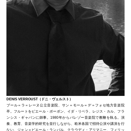
DENIS VERROUST（ドニ・ヴェルスト）
ブール＝ラ＝レーヌ公立音楽院、サン＝モール＝デ＝フォセ地方音楽院
卒。フルートをピエール・ポーボン、イダ・リベラ、レジス・カル、フラ
ンシス・ギャバンに師事。1980年からパレゾー音楽院で教鞭を執る。演
奏、教育、音楽学的研究を並行しながら、欧米各国で招待公演や講演を行
ない、ジャン＝ピエール・ランパル、クラウディ・アリマニー、フィリッ