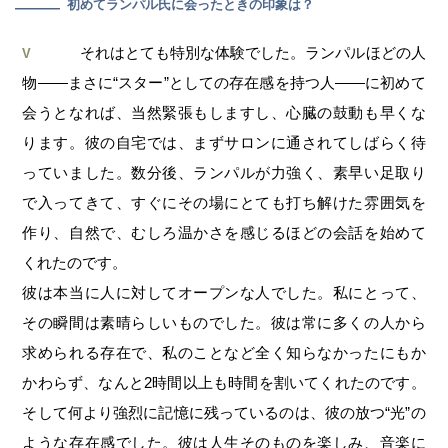
初めてランパル氏に会ったときの印象は？
―
それはとても特別な体験でした。ランパルほどの人
V
物——まさに“スター”としての存在感を持つ人——に初めて
会うとなれば、当然緊張もしますし、心臓の鼓動も早くな
ります。彼の自宅では、まずサロンに通されてしばらく待
っていました。数分後、ランパルが力強く、素早い足取り
で入ってきて、すぐにその場にとても打ち解けた雰囲気を
作り、自然で、むしろ温かさを感じるほどの会話を始めて
くれたのです。
彼は本当に人に対してオープンな人でした。私にとって、
その瞬間は素晴らしいものでした。彼は常に多くの人から
求められる存在で、私のことなど全く知らなかったにもか
かわらず、なんと2時間以上も時間を割いてくれたのです。
そして何より強烈に記憶に残っているのは、彼の放つ“光”の
ような存在感でした。彼は人生そのものを楽しみ、音楽に