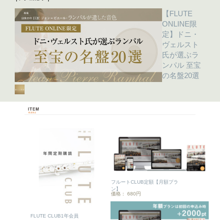
【FLUTE
ONLINE限
定】ドニ・
ヴェルスト
氏が選ぶラ
ンパル 至宝
の名盤20選
フルートCLUB定額【月額プラ
ン】
価格： 680円
FLUTE CLUB1年会員