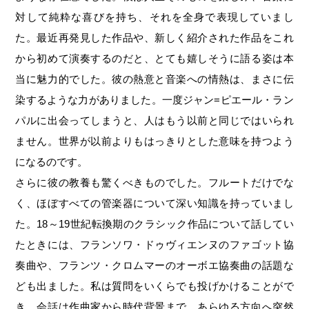
対して純粋な喜びを持ち、それを全身で表現していまし
た。最近再発見した作品や、新しく紹介された作品をこれ
から初めて演奏するのだと、とても嬉しそうに語る姿は本
当に魅力的でした。彼の熱意と音楽への情熱は、まさに伝
染するような力がありました。一度ジャン=ピエール・ラン
パルに出会ってしまうと、人はもう以前と同じではいられ
ません。世界が以前よりもはっきりとした意味を持つよう
になるのです。
さらに彼の教養も驚くべきものでした。フルートだけでな
く、ほぼすべての管楽器について深い知識を持っていまし
た。18～19世紀転換期のクラシック作品について話してい
たときには、フランソワ・ドゥヴィエンヌのファゴット協
奏曲や、フランツ・クロムマーのオーボエ協奏曲の話題な
ども出ました。私は質問をいくらでも投げかけることがで
き、会話は作曲家から時代背景まで、あらゆる方向へ突然