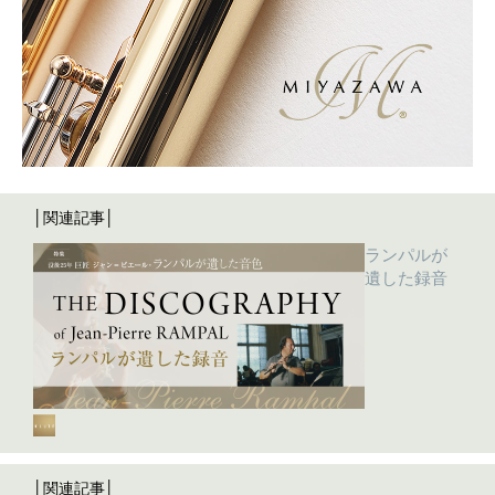
│関連記事│
ランパルが
遺した録音
│関連記事│