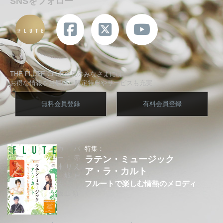
SNSをフォロー
THE FLUTE CLUB会員のみなさまには、
お得な情報をお届け、限定特典やサービスも充実
無料会員登録
有料会員登録
カバ
特集：
ー：赤
ラテン・ミュージック
木りえ
ア・ラ・カルト
│城戸
フルートで楽しむ情熱のメロディ
夕果│
坂上 領