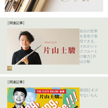
│関連記事│
自分の世界
を音色で表
現できる、
それがジャ
ズフルート
の魅力│片
山士駿
│関連記事│
第5回│ギズ
モないもん