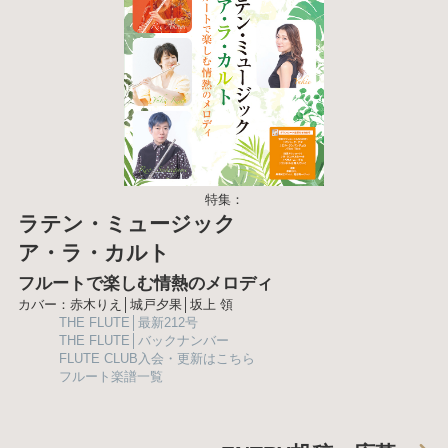
特集：
ラテン・ミュージック
ア・ラ・カルト
フルートで楽しむ情熱のメロディ
カバー：赤木りえ│城戸夕果│坂上 領
THE FLUTE│最新212号
THE FLUTE│バックナンバー
FLUTE CLUB入会・更新はこちら
フルート楽譜一覧