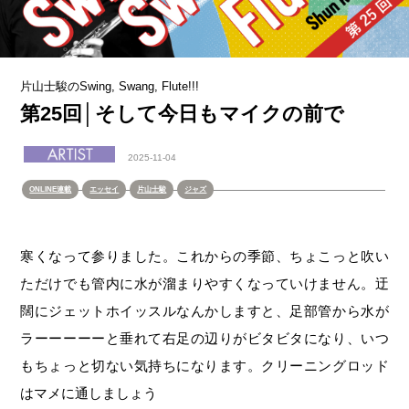
片山士駿のSwing, Swang, Flute!!!
第25回│そして今日もマイクの前で
2025-11-04
ONLINE連載
エッセイ
片山士駿
ジャズ
寒くなって参りました。これからの季節、ちょこっと吹い
ただけでも管内に水が溜まりやすくなっていけません。迂
闊にジェットホイッスルなんかしますと、足部管から水が
ラーーーーーと垂れて右足の辺りがビタビタになり、いつ
もちょっと切ない気持ちになります。クリーニングロッド
はマメに通しましょう