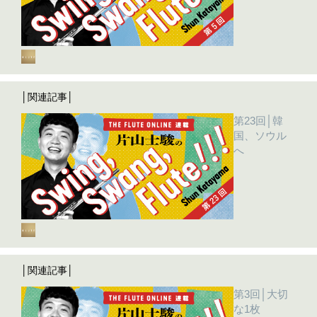
│関連記事│
第23回│韓
国、ソウル
へ
│関連記事│
第3回│大切
な1枚