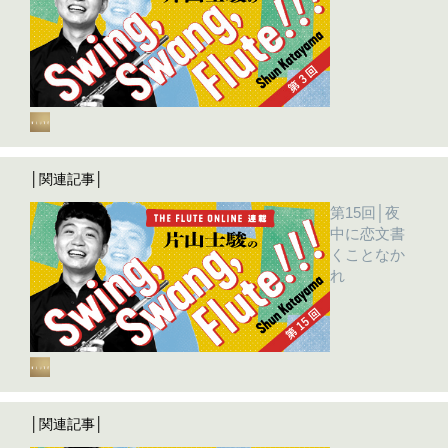
│関連記事│
第15回│夜
中に恋文書
くことなか
れ
│関連記事│