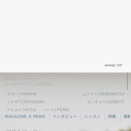
管楽器＞フルート
メーカー・ブランドモデル
ヤマハ│YAMAHA
ムラマツ│MURAMATSU
ミヤザワ│MIYAZAWA
サンキョウ│SANKYO
アルタス│ALTUS
パール│PEARL
MAGAZINE ＆ NEWS
インタビュー
レッスン
特集
連