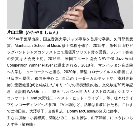
片山士駿 (かたやま しゅん)
1995年千葉県出身。国立音楽大学ジャズ専修を首席で卒業、矢田部賞受
賞。Manhattan School of Music 修士課程を修了。2015年、第46回山野ビ
ッグバンドジャズコンテストにて最優秀ソリスト賞を受賞。フルート奏者
の受賞は大会史上初。2016年、米国フルート協会 NFA主催 Jazz Artist
Competition Winner Player に選出される。2018年、マンハッタン音楽院
へ入学しニューヨークへと渡る。2020年、新型コロナウイルスの影響によ
り日本へ帰国。都内を中心に、自己のリーダーカルテットや、浅利史花
(gt), 壷阪健登(pf)と結成した“キリヱ”での演奏活動の他、文化放送70周年記
念「朗読劇 WA-GEI 」、「映画『ルパン三世 カリオストロの城』シネマ・
コンサート！ and 大野雄二・ベスト・ヒット・ライブ！」等、様々なライ
ブやレコーディングへの参加、TV 出演など、活動は多岐にわたる。これま
でに池田篤、大澤明子、斎藤和志、Donny McCaslinの諸氏に師事。
主な共演歴：小曽根真、菊池ひみこ、佐山雅弘、山下洋輔、にゅうおいら
んず等（敬称略）