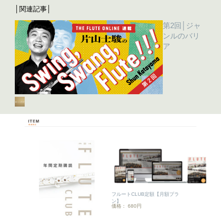
│関連記事│
第2回│ジャ
ンルのバリ
ア
フルートCLUB定額【月額プラ
ン】
価格： 680円