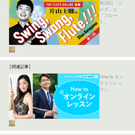
第1回│「ジ
ャズ」と
「フルー
ト」
│関連記事│
How to オン
ラインレッ
スン