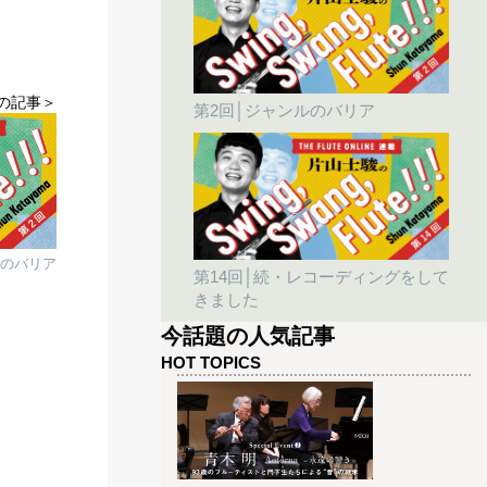
の記事＞
第2回│ジャンルのバリア
ルのバリア
第14回│続・レコーディングをして
きました
今話題の人気記事
HOT TOPICS