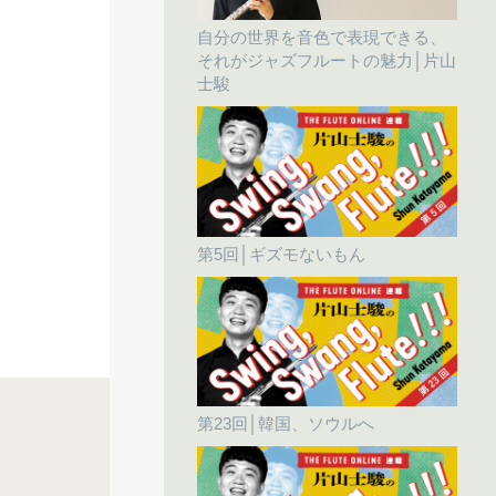
自分の世界を音色で表現できる、
それがジャズフルートの魅力│片山
士駿
第5回│ギズモないもん
第23回│韓国、ソウルへ