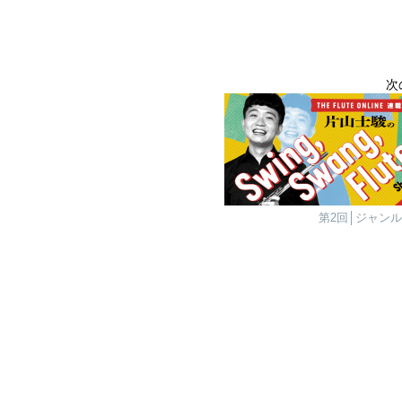
次
第2回│ジャン