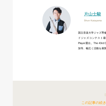
片山士駿
Shun Katayama
国立音楽大学ジャズ専
ドジャズコンテスト最優秀ソリ
Player選出。The 4
加等、幅広く活動を展
［
この記事の続き