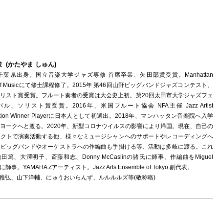
 (かたやま しゅん)
年千葉県出身。国立音楽大学ジャズ専修 首席卒業、矢田部賞受賞。Manhattan
l of Musicにて修士課程修了。2015年 第46回山野ビッグバンドジャズコンテスト、
リスト賞受賞。フルート奏者の受賞は大会史上初。第20回太田市大学ジャズフェ
ル、ソリスト賞受賞。2016年、米国フルート協会 NFA主催 Jazz Artist
tition Winner Playerに日本人として初選出。2018年、マンハッタン音楽院へ入学
ヨークへと渡る。2020年、新型コロナウイルスの影響により帰国。現在、自己の
ェクトで演奏活動する他、様々なミュージシャンへのサポートやレコーディングへ
、ビッグバンドやオーケストラへの作編曲も手掛ける等、活動は多岐に渡る。これ
田篤、大澤明子、斎藤和志、Donny McCaslinの諸氏に師事。作編曲をMiguel
に師事。YAMAHA Zアーティスト。Jazz Arts Ensemble of Tokyo 副代表。
山雅弘、山下洋輔、にゅうおいらんず、ルルルルズ等(敬称略)