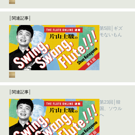
│関連記事│
第5回│ギズ
モないもん
│関連記事│
第23回│韓
国、ソウル
へ