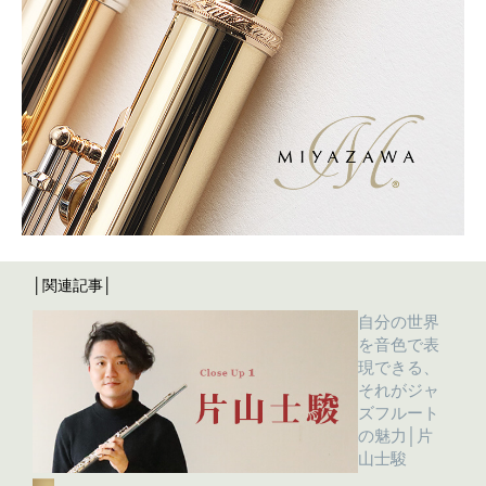
│関連記事│
自分の世界
を音色で表
現できる、
それがジャ
ズフルート
の魅力│片
山士駿