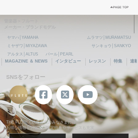
管楽器＞フルート
メーカー・ブランドモデル
ヤマハ│YAMAHA
ムラマツ│MURAMATSU
ミヤザワ│MIYAZAWA
サンキョウ│SANKYO
アルタス│ALTUS
パール│PEARL
MAGAZINE ＆ NEWS
インタビュー
レッスン
特集
連
SNSをフォロー
THE FLUTE CLUB会員のみなさまには、
お得な情報をお届け、限定特典やサービスも充実