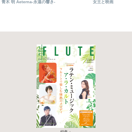
青木 明 Aeterna-永遠の響き-
女王と映画
特集：