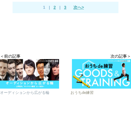
1
|
2
|
3
次へ>
＜前の記事
次の記事＞
オーディションから広がる輪
おうちde練習