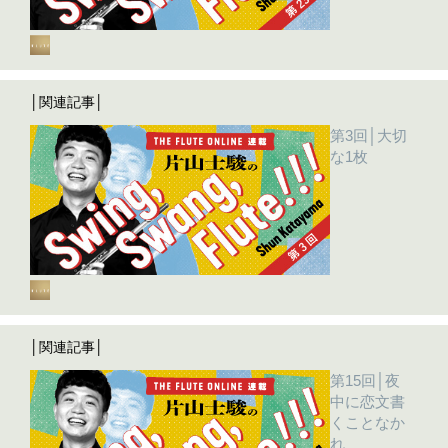
│関連記事│
第3回│大切
な1枚
│関連記事│
第15回│夜
中に恋文書
くことなか
れ