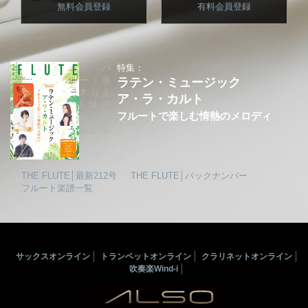
無料会員登録
有料会員登録
カバ
特集：
ー：赤
ラテン・ミュージック
木りえ
ア・ラ・カルト
│城戸
フルートで楽しむ情熱のメロディ
夕果│
坂上 領
THE FLUTE│最新212号
THE FLUTE│バックナンバー
フルート楽譜一覧
サックスオンライン
トランペットオンライン
クラリネットオンライン
吹奏楽Wind-i