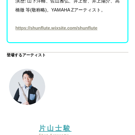
演歴: 山下洋輔、佐山雅弘、井上智、井上陽介、高
橋徹 等(敬称略)。YAMAHA Zアーティスト。
https://shunflute.wixsite.com/shunflute
登場するアーティスト
片山士駿
Shun Katayama