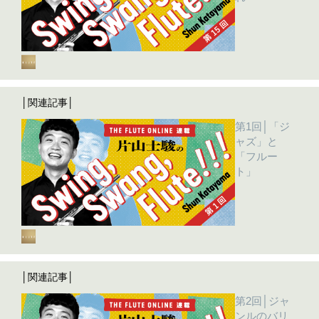
│関連記事│
第1回│「ジ
ャズ」と
「フルー
ト」
│関連記事│
第2回│ジャ
ンルのバリ