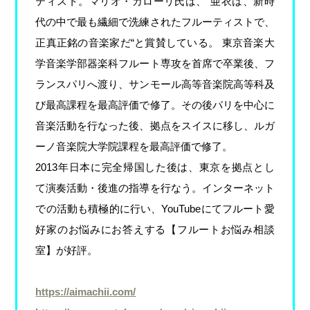
ティスト。マリオ・カローリ氏は、“亜衣は、新時
代の中で最も繊細で洗練されたフルーティストで、
正真正銘の音楽家だ“と賞賛している。 東京音楽大
学音楽学部器楽科フルート専攻を首席で卒業後、フ
ランスパリへ渡り、サンモール高等音楽院高等科及
び最高課程を最高評価で修了。その後パリを中心に
音楽活動を行なった後、拠点をスイスに移し、ルガ
ーノ音楽院大学院課程を最高評価で修了。
2013年日本に完全帰国した後は、東京を拠点とし
て演奏活動・後進の指導を行なう。インターネット
での活動も積極的に行い、YouTubeにてフルート愛
好家のお悩みにお答えする【フルートお悩み相談
室】が好評。
https://aimachii.com/