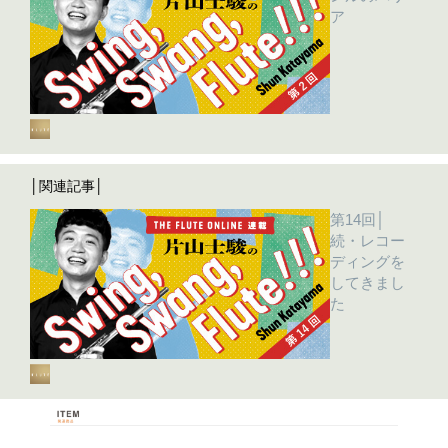
ア
│関連記事│
第14回│
続・レコー
ディングを
してきまし
た