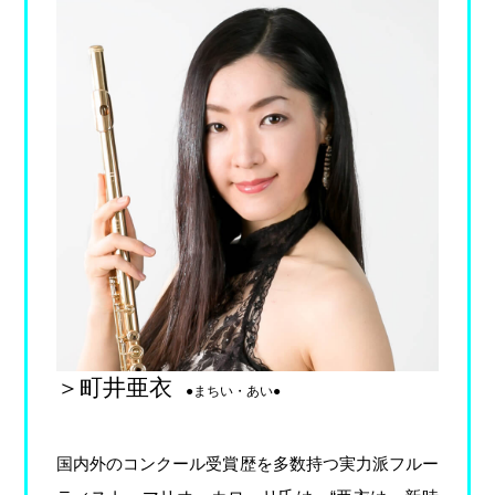
＞町井亜衣
●まちい・あい●
国内外のコンクール受賞歴を多数持つ実力派フルー