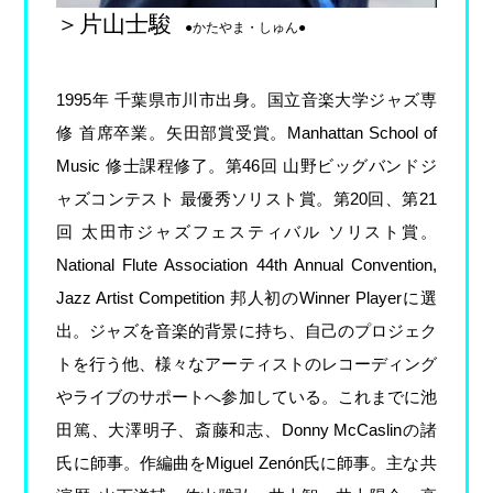
＞片山士駿
●かたやま・しゅん●
1995年 千葉県市川市出身。国立音楽大学ジャズ専
修 首席卒業。矢田部賞受賞。Manhattan School of
Music 修士課程修了。第46回 山野ビッグバンドジ
ャズコンテスト 最優秀ソリスト賞。第20回、第21
回 太田市ジャズフェスティバル ソリスト賞。
National Flute Association 44th Annual Convention,
Jazz Artist Competition 邦人初のWinner Playerに選
出。ジャズを音楽的背景に持ち、自己のプロジェク
トを行う他、様々なアーティストのレコーディング
やライブのサポートへ参加している。これまでに池
田篤、大澤明子、斎藤和志、Donny McCaslinの諸
氏に師事。作編曲をMiguel Zenón氏に師事。主な共