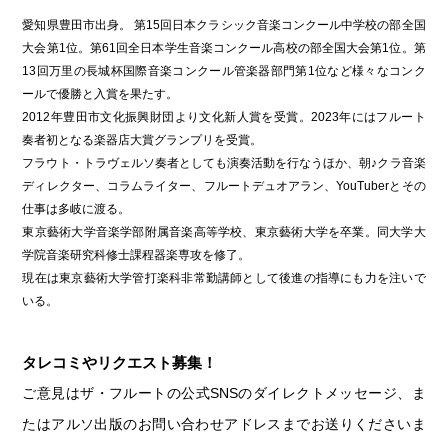
愛知県豊田市出身。 第15回日本クラシック音楽コンクール中学校の部全国
大会第1位。第61回全日本学生音楽コンクール高校の部全国大会第1位。第
13回万里の長城杯国際音楽コンクール管楽器部門第1位など様々なコンク
ールで優勝と入賞を果たす。
2012年豊田市文化振興財団より文化新人賞を受賞。2023年にはフルート
奏者初となる楽器店大賞グランプリを受賞。
フラウト・トラヴェルソ奏者としても演奏活動を行なうほか、朝♪クラ音楽
ディレクター、コラムライター、フルートデュオアラン、YouTuberとその
仕事は多岐に渡る。
東京藝術大学音楽学部附属音楽高等学校、東京藝術大学を卒業。同大学大
学院音楽研究科修士課程器楽専攻を修了。
現在は東京藝術大学管打楽科非常勤講師として後進の指導にも力を注いで
いる。
タレコミやリクエスト募集！
ご意見はザ・フルートの公式SNSのダイレクトメッセージ、ま
たはアルソ出版のお問い合わせアドレスまでお送りくださいま