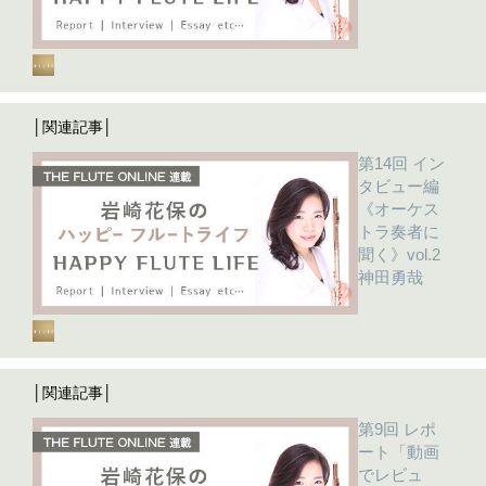
│関連記事│
第14回 イン
タビュー編
《オーケス
トラ奏者に
聞く》vol.2
神田勇哉
│関連記事│
第9回 レポ
ート「動画
でレビュ