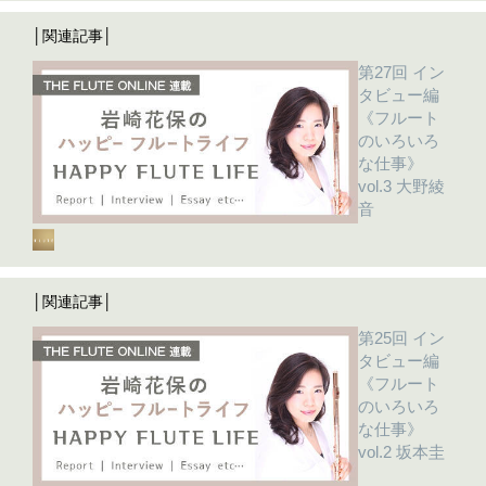
│関連記事│
第27回 イン
タビュー編
《フルート
のいろいろ
な仕事》
vol.3 大野綾
音
│関連記事│
第25回 イン
タビュー編
《フルート
のいろいろ
な仕事》
vol.2 坂本圭