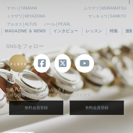
ヤマハ│YAMAHA
ムラマツ│MURAMATSU
ミヤザワ│MIYAZAWA
サンキョウ│SANKYO
アルタス│ALTUS
パール│PEARL
MAGAZINE ＆ NEWS
インタビュー
レッスン
特集
連
SNSをフォロー
THE FLUTE CLUB会員のみなさまには、
お得な情報をお届け、限定特典やサービスも充実
無料会員登録
有料会員登録