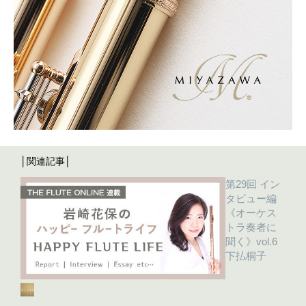
│関連記事│
第29回 イン
タビュー編
《オーケス
トラ奏者に
聞く》vol.6
下払桐子