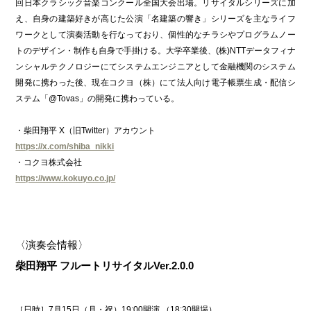
回日本クラシック音楽コンクール全国大会出場。リサイタルシリーズに加
え、自身の建築好きが高じた公演「名建築の響き」シリーズを主なライフ
ワークとして演奏活動を行なっており、個性的なチラシやプログラムノー
トのデザイン・制作も自身で手掛ける。大学卒業後、(株)NTTデータフィナ
ンシャルテクノロジーにてシステムエンジニアとして金融機関のシステム
開発に携わった後、現在コクヨ（株）にて法人向け電子帳票生成・配信シ
ステム「@Tovas」の開発に携わっている。
・柴田翔平 X（旧Twitter）アカウント
https://x.com/shiba_nikki
・コクヨ株式会社
https://www.kokuyo.co.jp/
〈演奏会情報〉
柴田翔平 フルートリサイタルVer.2.0.0
［日時］7月15日（月・祝）19:00開演 （18:30開場）