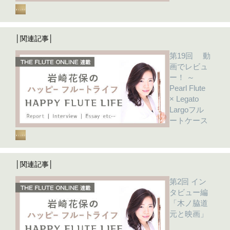
│関連記事│
第19回 動
画でレビュ
ー！ ～
Pearl Flute
× Legato
Largoフル
ートケース
│関連記事│
第2回 イン
タビュー編
「木ノ脇道
元と映画」