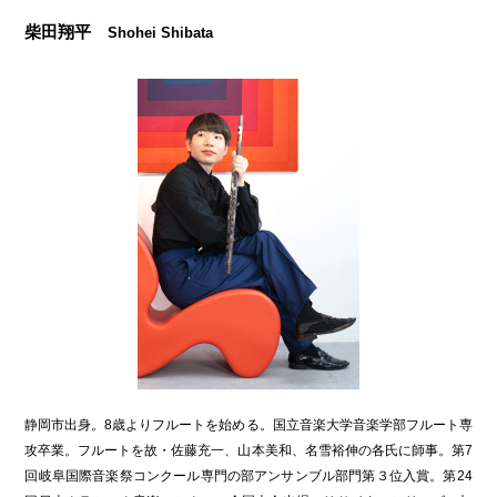
柴田翔平
Shohei Shibata
静岡市出身。8歳よりフルートを始める。国立音楽大学音楽学部フルート専
攻卒業。フルートを故・佐藤充一、山本美和、名雪裕伸の各氏に師事。第7
回岐阜国際音楽祭コンクール専門の部アンサンブル部門第３位入賞。第24