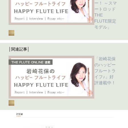
ー！ ～スマ
ートロッド
THE
FLUTE限定
モデル」
│関連記事│
「岩崎花保
のハッピー
フルートラ
イフ♪」好
評連載中！