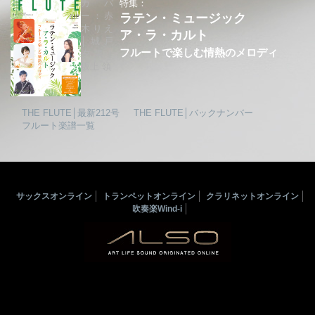
カバ
特集：
ー：赤
ラテン・ミュージック
木りえ
ア・ラ・カルト
│城戸
フルートで楽しむ情熱のメロディ
夕果│
坂上 領
THE FLUTE│最新212号
THE FLUTE│バックナンバー
フルート楽譜一覧
サックスオンライン
トランペットオンライン
クラリネットオンライン
吹奏楽Wind-i