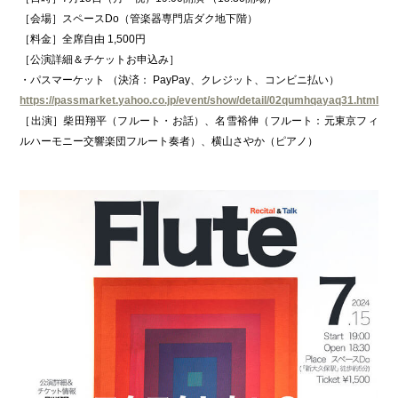
［会場］スペースDo（管楽器専門店ダク地下階）
［料金］全席自由 1,500円
［公演詳細＆チケットお申込み］
・パスマーケット （決済： PayPay、クレジット、コンビニ払い）
https://passmarket.yahoo.co.jp/event/show/detail/02qumhqayaq31.html
［出演］柴田翔平（フルート・お話）、名雪裕伸（フルート：元東京フィ
ルハーモニー交響楽団フルート奏者）、横山さやか（ピアノ）