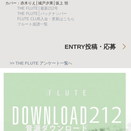
カバー：赤木りえ│城戸夕果│坂上 領
THE FLUTE│最新212号
THE FLUTE│バックナンバー
FLUTE CLUB入会・更新はこちら
フルート楽譜一覧
ENTRY
投稿・応募
>> THE FLUTE アンケート一覧へ