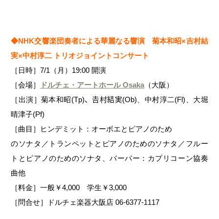
◆NHK交響楽団奏者による華麗なる響演 菊本和昭×吉村結
実×中村淳二 トリオジョイントコンサート
［日時］7/1（月）19:00 開演
［会場］
ドルチェ・アートホール Osaka
（大阪）
［出演］菊本和昭(Tp)、𠮷村結実(Ob)、中村淳二(Fl)、大堀
晴津子(Pf)
［曲目］ヒンデミット：オーボエとピアノのため
のソナタ／トランペットとピアノのためのソナタ／フルー
トとピアノのためのソナタ、バーバー：カプリコーン協奏
曲他
［料金］一般￥4,000 学生￥3,000
［問合せ］ドルチェ楽器大阪店 06-6377-1117