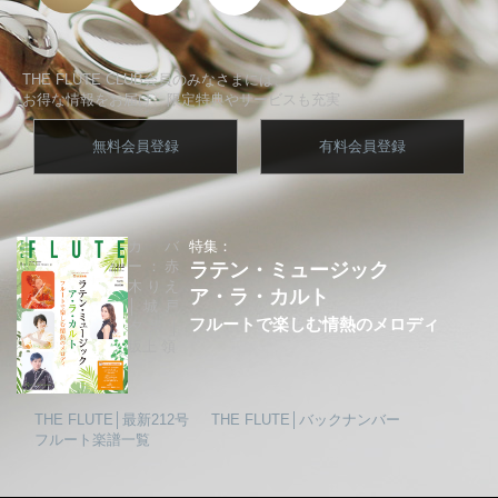
THE FLUTE CLUB会員のみなさまには、
お得な情報をお届け、限定特典やサービスも充実
無料会員登録
有料会員登録
カバ
特集：
ー：赤
ラテン・ミュージック
木りえ
ア・ラ・カルト
│城戸
フルートで楽しむ情熱のメロディ
夕果│
坂上 領
THE FLUTE│最新212号
THE FLUTE│バックナンバー
フルート楽譜一覧