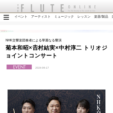
イベント
アーティスト
ミュージック
レッスン
楽器/製品
NHK交響楽団奏者による華麗なる響演
菊本和昭×𠮷村結実×中村淳二 トリオジ
ョイントコンサート
2024-06-17