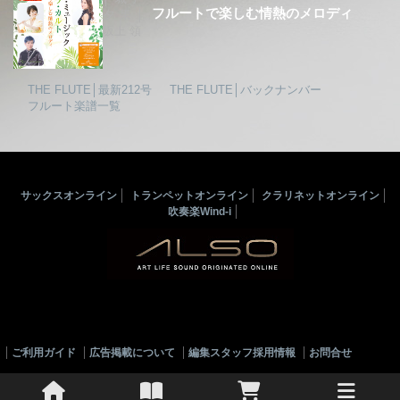
フルートで楽しむ情熱のメロディ
夕果│
坂上 領
THE FLUTE│最新212号
THE FLUTE│バックナンバー
フルート楽譜一覧
サックスオンライン
トランペットオンライン
クラリネットオンライン
吹奏楽Wind-i
ご利用ガイド
広告掲載について
編集スタッフ採用情報
お問合せ
© 2010-2022 ALSOJ ONLINE All rights reserved.