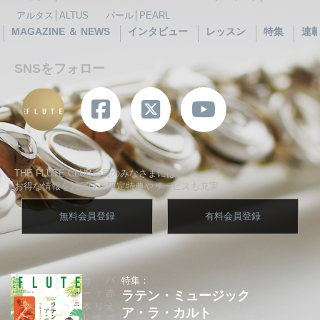
アルタス│ALTUS
パール│PEARL
MAGAZINE ＆ NEWS
インタビュー
レッスン
特集
連
SNSをフォロー
THE FLUTE CLUB会員のみなさまには、
お得な情報をお届け、限定特典やサービスも充実
無料会員登録
有料会員登録
カバ
特集：
ー：赤
ラテン・ミュージック
木りえ
ア・ラ・カルト
│城戸