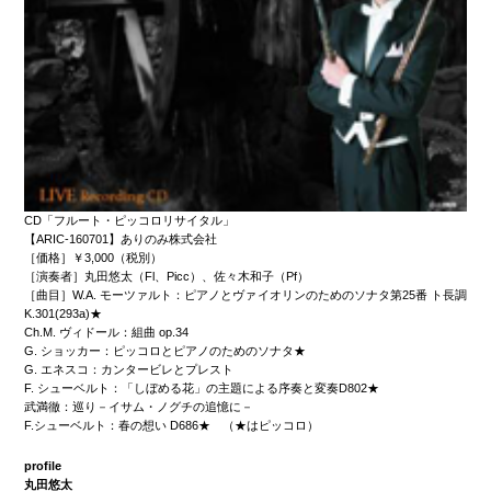
CD「フルート・ピッコロリサイタル」
【ARIC-160701】ありのみ株式会社
［価格］￥3,000（税別）
［演奏者］丸田悠太（Fl、Picc）、佐々木和子（Pf）
［曲目］W.A. モーツァルト：ピアノとヴァイオリンのためのソナタ第25番 ト長調
K.301(293a)★
Ch.M. ヴィドール：組曲 op.34
G. ショッカー：ピッコロとピアノのためのソナタ★
G. エネスコ：カンタービレとプレスト
F. シューベルト：「しぼめる花」の主題による序奏と変奏D802★
武満徹：巡り－イサム・ノグチの追憶に－
F.シューベルト：春の想い D686★ （★はピッコロ）
profile
丸田悠太