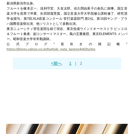
新潟県新潟市出身。
フルートを榎本正一、浅利守宏、大友太郎、佐久間由美子の各氏に師事。国立音
楽大学を首席で卒業、矢田部賞受賞。国立音楽大学大学院修士課程修了、研究奨
学金授与。第7回JILA音楽コンクール 管打楽器部門 第2位。第15回ヤング・プラ
ハ国際音楽祭出演、他ソリストとして多数出演。
東京ニューシティ管弦楽団を経て現在、東京佼成ウインドオーケストラ ピッコロ
＆フルート奏者、副コンサートマスター。風の五重奏団、東京ELEMENTS メンバ
ー。昭和音楽大学非常勤講師。
公式ブログ“笛吹きの雑記帳”
https://blogs.yahoo.co.jp/fuefuki_yuta_lanevo4g63turbo
<前へ
1
|
2