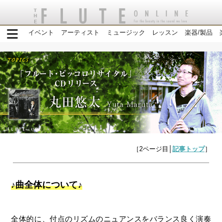
イベント
アーティスト
ミュージック
レッスン
楽器/製品
［2ページ目│
記事トップ
］
♪曲全体について♪
全体的に、付点のリズムのニュアンスをバランス良く演奏