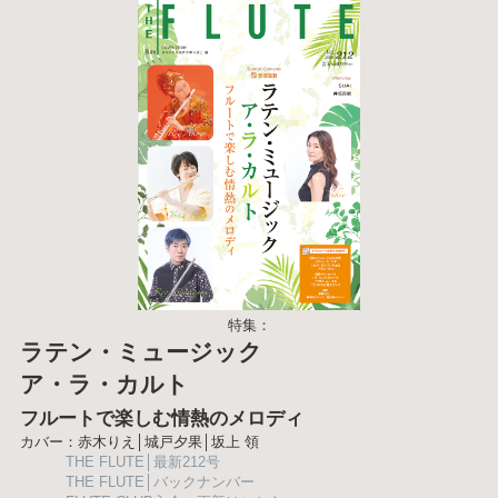
特集：
ラテン・ミュージック
ア・ラ・カルト
フルートで楽しむ情熱のメロディ
カバー：赤木りえ│城戸夕果│坂上 領
THE FLUTE│最新212号
THE FLUTE│バックナンバー