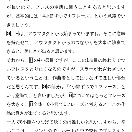
が長いので、ブレスの場所に迷うこともあると思います
が、基本的には「4小節ずつで１フレーズ」という意識でい
きましょう。
G
、
H
は、アウフタクトから始まっていますね。そこに意味
を持たせて、アウフタクトからのつながりを大事に演奏で
きると、美しさが出ると思います。
それから、
H
の4小節目ですが、ここの1拍目の終わりでつ
いブレスをとりたくなるのですが、スラーがわざわざつい
ているということは、作曲者としてはつなげてほしい部分
だと思うんです。
G
の部分は「4小節ずつで１フレーズ」と
いう意識で、と言いましたが、
H
についてはもっとフレーズ
を大きく、
H
全体＝8小節で1フレーズと考えると、この作
品の良さが出てくると思います。
一人で8小節をつなげて吹くのは難しいと思いますから、幸
いここはユニゾンなので、パートの中で交代でブレスをと