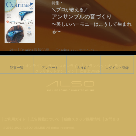
特集：
＼プロが教える／
アンサンブルの音づくり
〜美しいハーモニーはこうして生まれ
る〜
雑誌│Ocarina最新58号
Ocarina バックナンバー
オカリナ楽譜一覧
フルートオンライン
サックスオンライン
トランペットオンライン
記事一覧
アンケート
ＳＨＯＰ
ログイン・登録
クラリネットオンライン
吹奏楽Wind-i
ご利用ガイド
広告掲載について
編集スタッフ採用情報
お問合せ
© 2010-2022 ALSOJ ONLINE All rights reserved.