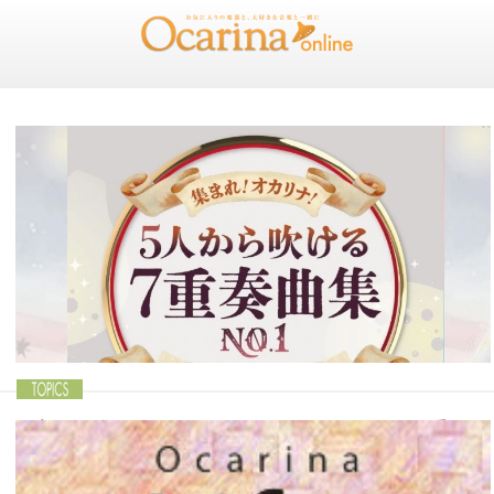
〈新刊〉集まれ！オカリナ！ 5人から吹ける7重奏
曲集 No.1