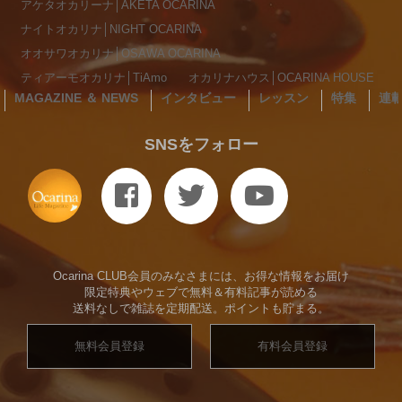
アケタオカリーナ│AKETA OCARINA
ナイトオカリナ│NIGHT OCARINA
オオサワオカリナ│OSAWA OCARINA
ティアーモオカリナ│TiAmo
オカリナハウス│OCARINA HOUSE
MAGAZINE ＆ NEWS
インタビュー
レッスン
特集
連
SNSをフォロー
Ocarina CLUB会員のみなさまには、お得な情報をお届け
限定特典やウェブで無料＆有料記事が読める
送料なしで雑誌を定期配送。ポイントも貯まる。
無料会員登録
有料会員登録