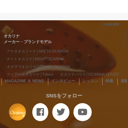
オカリナ
メーカー・ブランドモデル
アケタオカリーナ│AKETA OCARINA
ナイトオカリナ│NIGHT OCARINA
オオサワオカリナ│OSAWA OCARINA
ティアーモオカリナ│TiAmo
オカリナハウス│OCARINA HOUSE
MAGAZINE ＆ NEWS
インタビュー
レッスン
特集
連
SNSをフォロー