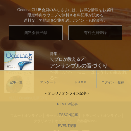
Ocarina CLUB会員のみなさまには、お得な情報をお届け
限定特典やウェブで無料＆有料記事が読める
送料なしで雑誌を定期配送。ポイントも貯まる。
無料会員登録
有料会員登録
特集：
＼プロが教える／
アンサンブルの音づくり
〜美しいハーモニーはこうして生まれ
る〜
記事一覧
アンケート
ＳＨＯＰ
ログイン・登録
＜オカリナオンライン記事＞
雑誌│Ocarina最新58号
Ocarina バックナンバー
オカリナ楽譜一覧
REVIEW記事
LESSON記事
フルートオンライン
サックスオンライン
トランペットオンライン
クラリネットオンライン
吹奏楽Wind-i
EVENT記事