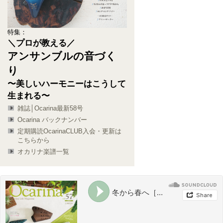
特集：
＼プロが教える／
アンサンブルの音づく
り
〜美しいハーモニーはこうして
生まれる〜
雑誌│Ocarina最新58号
Ocarina バックナンバー
定期購読OcarinaCLUB入会・更新は
こちらから
オカリナ楽譜一覧