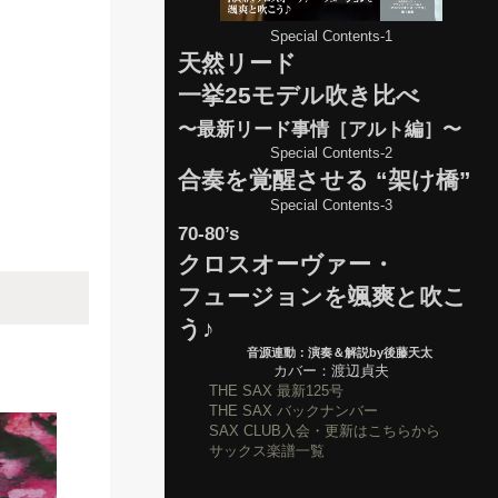
Special Contents-1
天然リード
一挙25モデル吹き比べ
〜最新リード事情［アルト編］〜
Special Contents-2
合奏を覚醒させる “架け橋”
Special Contents-3
70-80’s
クロスオーヴァー・
フュージョンを颯爽と吹こ
う♪
音源連動：演奏＆解説by後藤天太
カバー：渡辺貞夫
THE SAX 最新125号
THE SAX バックナンバー
SAX CLUB入会・更新はこちらから
サックス楽譜一覧