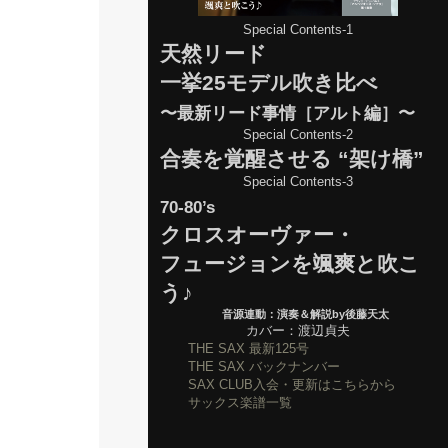
Special Contents-1
天然リード
一挙25モデル吹き比べ
〜最新リード事情［アルト編］〜
Special Contents-2
合奏を覚醒させる “架け橋”
Special Contents-3
70-80’s
クロスオーヴァー・
フュージョンを颯爽と吹こ
う♪
音源連動：演奏＆解説by後藤天太
カバー：渡辺貞夫
THE SAX 最新125号
THE SAX バックナンバー
SAX CLUB入会・更新はこちらから
サックス楽譜一覧