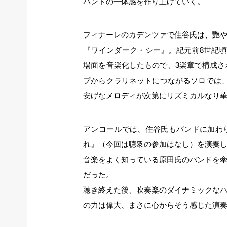
バンドの一体感を作り上げていく。
フィナーレのカデンツァで住谷氏は、艷
『ワインダーク・シー』。紀元前8世紀
場面を音楽化したもので、3楽章で構成さ
プからクラリネットにつながるソロでは
安げなメロディが次第にリズミカルなり
アンコールでは、住谷氏もバンドに加わ
れ』（今回は聴衆の参加はなし）を演奏
音楽をよく知っている原田氏のバンドを
だった。
聴き終えた後、吹奏楽のダイナミックな
の力は偉大、まさに心からそう感じた演