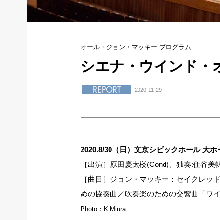
オール・ジョン・マッキー プログラム
シエナ・ウインド・オ
2020-11-29
2020.8/30（日）文京シビックホール 大
［出演］原田慶太楼(Cond)、独奏:住谷
［曲目］ジョン・マッキー：セイクレッ
めの協奏曲／吹奏楽のための交響曲「ワ
Photo：K.Miura