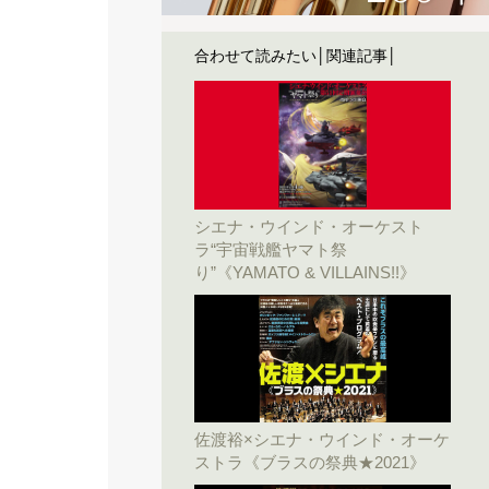
合わせて読みたい│関連記事│
シエナ・ウインド・オーケスト
ラ“宇宙戦艦ヤマト祭
り”《YAMATO & VILLAINS!!》
佐渡裕×シエナ・ウインド・オーケ
ストラ《ブラスの祭典★2021》