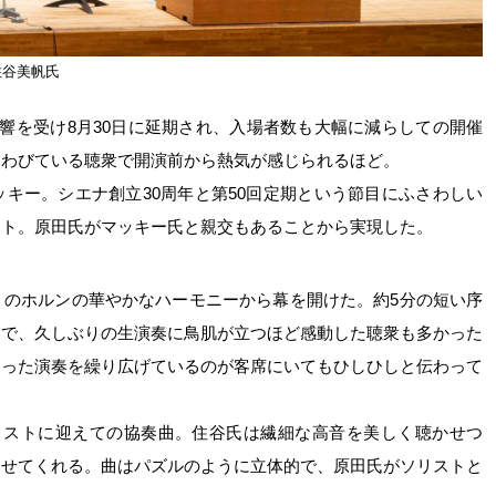
住谷美帆氏
響を受け8月30日に延期され、入場者数も大幅に減らしての開催
ちわびている聴衆で開演前から熱気が感じられるほど。
キー。シエナ創立30周年と第50回定期という節目にふさわしい
クト。原田氏がマッキー氏と親交もあることから実現した。
』のホルンの華やかなハーモニーから幕を開けた。約5分の短い序
奏で、久しぶりの生演奏に鳥肌が立つほど感動した聴衆も多かった
もった演奏を繰り広げているのが客席にいてもひしひしと伝わって
リストに迎えての協奏曲。住谷氏は繊細な高音を美しく聴かせつ
させてくれる。曲はパズルのように立体的で、原田氏がソリストと