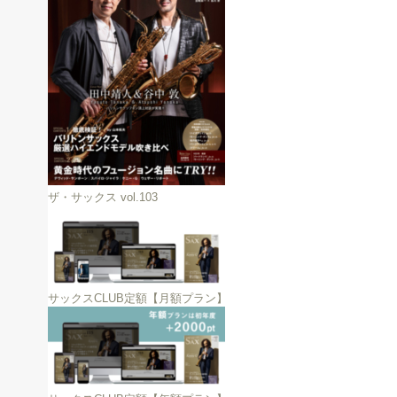
ザ・サックス vol.103
サックスCLUB定額【月額プラン】