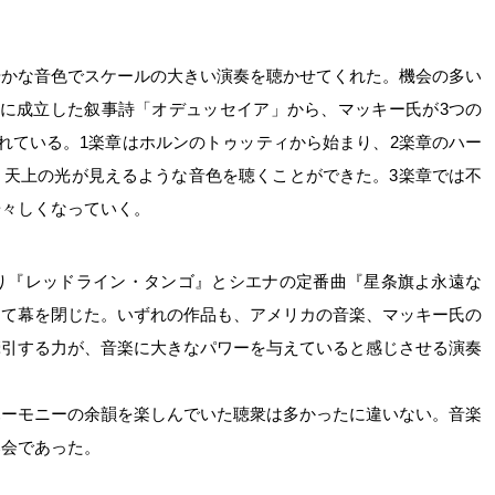
やかな音色でスケールの大きい演奏を聴かせてくれた。機会の多い
頃に成立した叙事詩「オデュッセイア」から、マッキー氏が3つの
れている。1楽章はホルンのトゥッティから始まり、2楽章のハー
、天上の光が見えるような音色を聴くことができた。3楽章では不
華々しくなっていく。
り『レッドライン・タンゴ』とシエナの定番曲『星条旗よ永遠な
して幕を閉じた。いずれの作品も、アメリカの音楽、マッキー氏の
牽引する力が、音楽に大きなパワーを与えていると感じさせる演奏
ハーモニーの余韻を楽しんでいた聴衆は多かったに違いない。音楽
奏会であった。