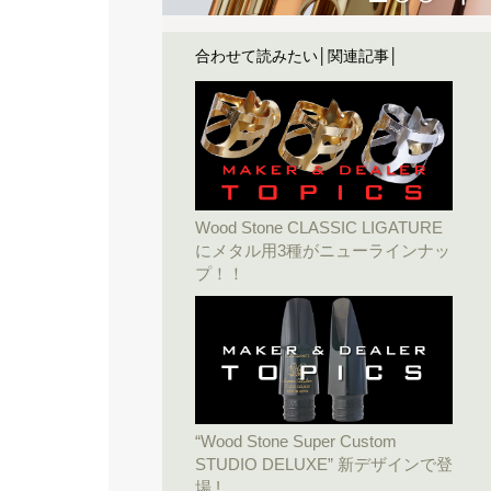
合わせて読みたい│関連記事│
Wood Stone CLASSIC LIGATURE
にメタル用3種がニューラインナッ
プ！！
“Wood Stone Super Custom
STUDIO DELUXE” 新デザインで登
場 !