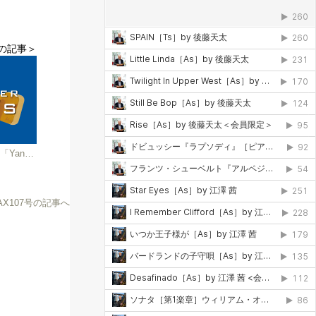
の記事＞
ヤナギサワがおくる、リガチャーの新たなスタンダード「Yany Ligature」が新発売!
SAX107号の記事へ