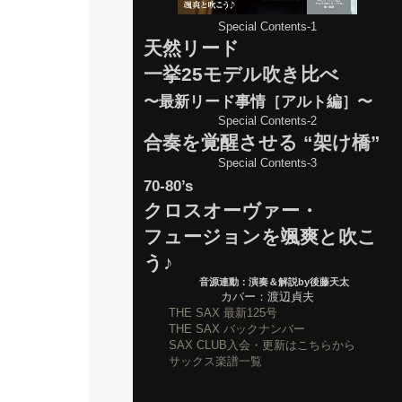
Special Contents-1
天然リード
一挙25モデル吹き比べ
〜最新リード事情［アルト編］〜
Special Contents-2
合奏を覚醒させる “架け橋”
Special Contents-3
70-80’s
クロスオーヴァー・
フュージョンを颯爽と吹こ
う♪
音源連動：演奏＆解説by後藤天太
カバー：渡辺貞夫
THE SAX 最新125号
THE SAX バックナンバー
SAX CLUB入会・更新はこちらから
サックス楽譜一覧