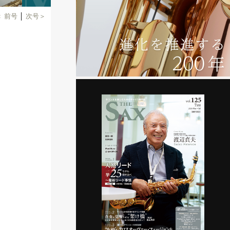
＜ 前号
│
次号＞