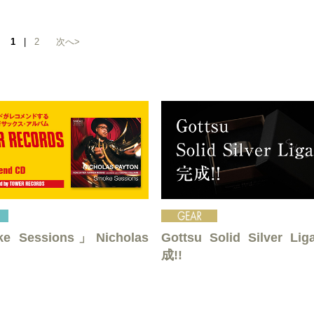
1
|
2
次へ>
e Sessions」Nicholas
Gottsu Solid Silver Li
成!!