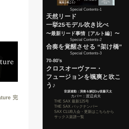
Special Contents-1
天然リード
一挙25モデル吹き比べ
〜最新リード事情［アルト編］〜
Special Contents-2
合奏を覚醒させる “架け橋”
Special Contents-3
70-80’s
クロスオーヴァー・
フュージョンを颯爽と吹こ
う♪
音源連動：演奏＆解説by後藤天太
カバー：渡辺貞夫
gature完
THE SAX 最新125号
THE SAX バックナンバー
SAX CLUB入会・更新はこちらから
サックス楽譜一覧