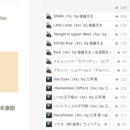
hn
」西本康朗