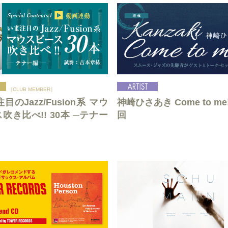
［CLUB MEMBER］
目のJazz/Fusion系 マウ
神崎ひさあき Come to me
吹き比べ!! 30本 ─テナー
回