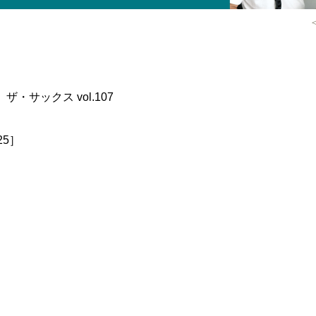
┃ ザ・サックス vol.107
-25］