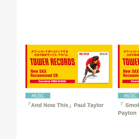
「And Now This」Paul Taylor
「Smok
Payton