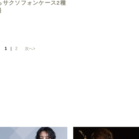
らサクソフォンケース2種
場
1
|
2
次へ>