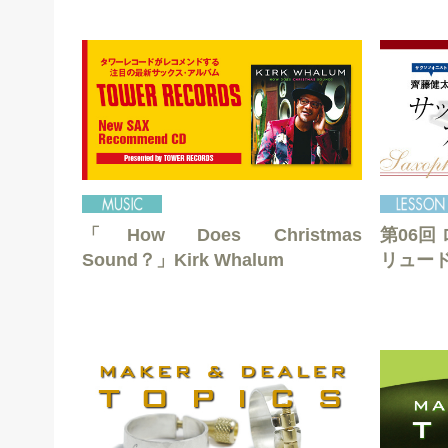
「How Does Christmas
第06回
Sound？」Kirk Whalum
リュー