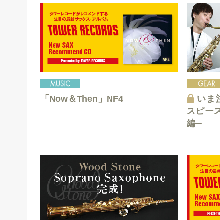
「Now＆Then」NF4
いま注
スピース
編─