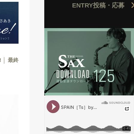
ENTRY
投稿・応募
! │ 最終