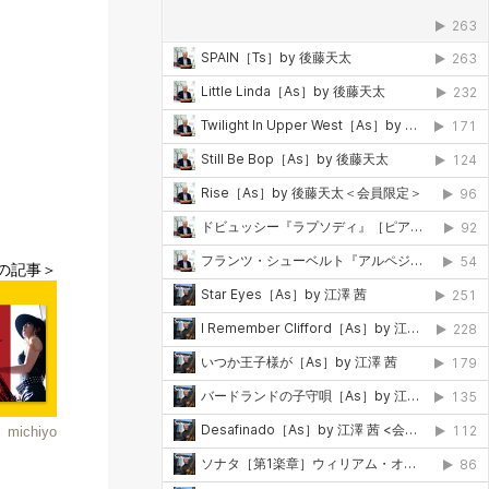
の記事＞
」michiyo