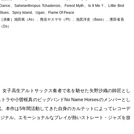
Dance、Sahelanthropus Tchadensis、Forest Myth、Is It Me？、Little Bird
Blues、Spicy Island、Ugan、Flame Of Peace
［演奏］池田篤（As）、熊谷ヤスマサ（Pf）、池尻洋史（Bass）、濱田省吾
（Ds）
し、女子高生アルトサックス奏者で名を馳せた矢野沙織の師匠とし
トラや小曽根真のビッグバンドNo Name Horsesのメンバーとし
篤。本作は5年間活動してきた自身のカルテットによってレコーデ
リジナル。エモーショナルなプレイが熱いストレート・ジャズを放