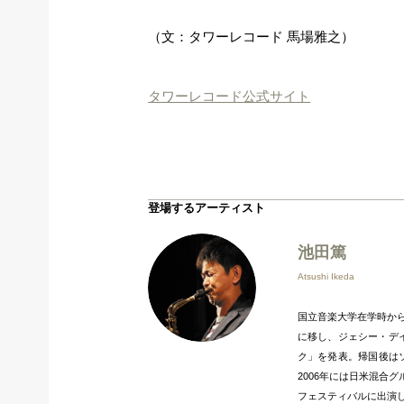
（文：タワーレコード 馬場雅之）
タワーレコード公式サイト
登場するアーティスト
池田篤
Atsushi Ikeda
国立音楽大学在学時から
に移し、ジェシー・デイ
ク」を発表。帰国後は
2006年には日米混合
フェスティバルに出演