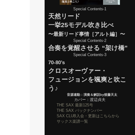
Special Contents-1
天然リード
一挙25モデル吹き比べ
〜最新リード事情［アルト編］〜
Special Contents-2
合奏を覚醒させる “架け橋”
Special Contents-3
70-80’s
クロスオーヴァー・
フュージョンを颯爽と吹こ
う♪
音源連動：演奏＆解説by後藤天太
カバー：渡辺貞夫
THE SAX 最新125号
THE SAX バックナンバー
SAX CLUB入会・更新はこちらから
サックス楽譜一覧