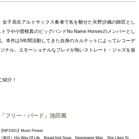
し、女子高生アルトサックス奏者で名を馳せた矢野沙織の師匠とし
トラや小曽根真のビッグバンドNo Name Horsesのメンバーとし
篤。本作は5年間活動してきた自身のカルテットによってレコーデ
リジナル。エモーショナルなプレイが熱いストレート・ジャズを放
ご紹介！
「フリー・バード」池田篤
【MF1001】Music Flower
［曲目］His Way Of Life、Bread And Soup、Newspaper Man、She Likes To