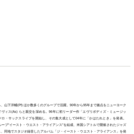
、山下洋輔(Pf) ほか数多くのグループで活躍。90年から95年まで拠点をニューヨーク
ヴィス(As) らと親交を深める。96年に初リーダー作「エヴリボディズ・ミュージッ
ソロ・サックスライブを開始し、その集大成として04年に「かはたれとき」を発表。
グループ“イースト・ウエスト・アライアンス”を結成、米国シアトルで開催されたジャズ
し、同地でスタジオ録音したアルバム「ジ・イースト・ウエスト・アライアンス」を発