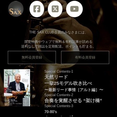
THE SAX CLUB会員のみなさまには、
限定特典やウェブで無料＆有料記事が読める
送料なしで雑誌を定期配送。ポイントも貯まる。
無料会員登録
有料会員登録
Special Contents-1
天然リード
一挙25モデル吹き比べ
〜最新リード事情［アルト編］〜
Special Contents-2
合奏を覚醒させる “架け橋”
Special Contents-3
70-80’s