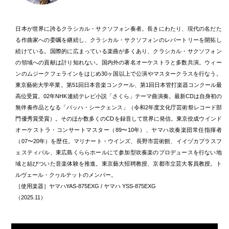
日本が世界に誇るクラシカル・サクソフォン奏者。長きにわたり、現代の名だた
る作曲家への委嘱を継続し、クラシカル・サクソフォンのレパートリーを開拓し
続けている。国際的に広まっている楽曲が多くあり、クラシカル・サクソフォン
の領域への貢献は計り知れない。国内外の著名オーケストラと多数共演。ウィー
ンのムジークフェラインをはじめ30ヶ国以上で公演やマスタークラスを行なう。
東京藝術大学卒業。第51回日本音楽コンクール、第1回日本管打楽器コンクール最
高位受賞。02年NHK連続テレビ小説「さくら」テーマ曲演奏。最新CDは自身初の
無伴奏作品となる「バッハ・シークェンス」（令和2年度文化庁芸術祭レコード部
門優秀賞受賞）。そのほか数多くのCDを録音して世界に発信。東京佼成ウインド
オーケストラ・コンサートマスター（89〜10年）、ヤマハ吹奏楽団常任指揮者
（07〜20年）を歴任。マリナート・ウインズ、長野市芸術館、イイヅカブラスフ
ェスティバル、東広島くららホールにて参加型吹奏楽のプロデュースを行ない地
域と結びついた音楽体験を推進。東京藝大招聘教授、京都市立芸大客員教授。ト
ルヴェール・クヮルテットのメンバー。
［使用楽器］ヤマハYAS-875EXG / ヤマハ YSS-875EXG
（2025.11）