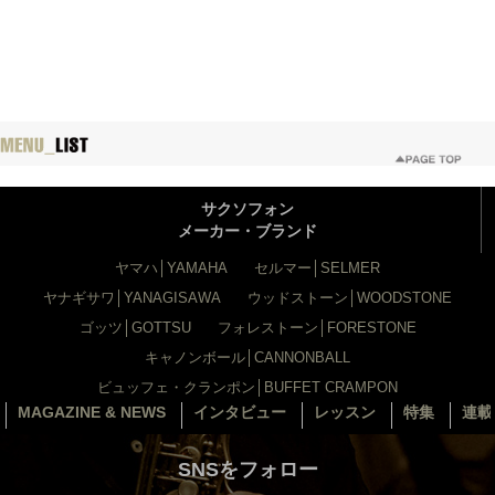
サクソフォン
メーカー・ブランド
ヤマハ│YAMAHA
セルマー│SELMER
ヤナギサワ│YANAGISAWA
ウッドストーン│WOODSTONE
ゴッツ│GOTTSU
フォレストーン│FORESTONE
キャノンボール│CANNONBALL
ビュッフェ・クランポン│BUFFET CRAMPON
MAGAZINE & NEWS
インタビュー
レッスン
特集
連載
SNSをフォロー