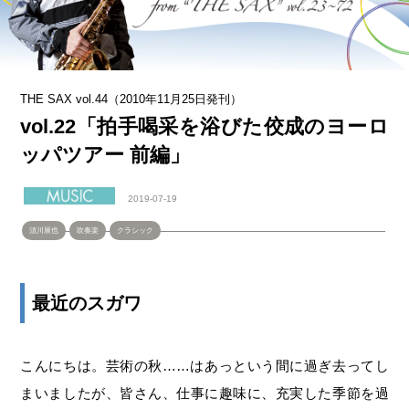
THE SAX vol.44（2010年11月25日発刊）
vol.22「拍手喝采を浴びた佼成のヨーロ
ッパツアー 前編」
2019-07-19
須川展也
吹奏楽
クラシック
最近のスガワ
こんにちは。芸術の秋……はあっという間に過ぎ去ってし
まいましたが、皆さん、仕事に趣味に、充実した季節を過