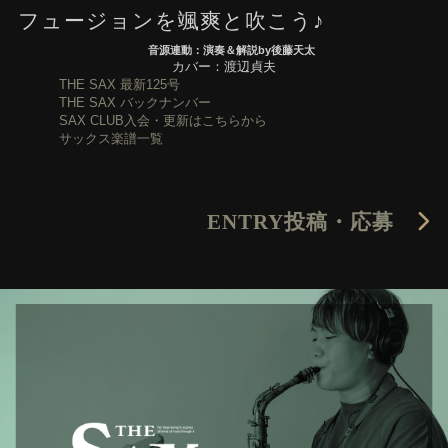
フュージョンを颯爽と吹こう♪
音源連動：演奏＆解説by後藤天太
カバー：渡辺貞夫
THE SAX 最新125号
THE SAX バックナンバー
SAX CLUB入会・更新はこちらから
サックス楽譜一覧
ENTRY
投稿・応募