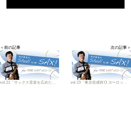
＜前の記事
次の記事＞
vol.21「サックス音楽を広めたい！その2」
vol.23「東京佼成W.O.ヨーロッパツアー記 後編」