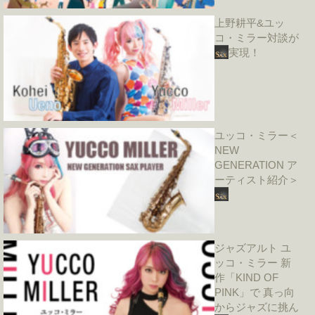
上野耕平&ユッ
コ・ミラー対談が
実現！
ユッコ・ミラー＜
NEW
GENERATION ア
ーティスト紹介＞
ジャズアルト ユ
ッコ・ミラー 新
作「KIND OF
PINK」で 真っ向
からジャズに挑ん