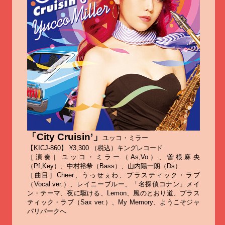
「City Cruisin’」
ユッコ・ミラー
【KICJ-860】 ¥3,300 （税込）キングレコード
［演奏］ユッコ・ミラー（As,Vo）、曽根麻央
（Pf,Key）、中村裕希（Bass）、山内陽一朗（Ds）
［曲目］Cheer、うっせぇわ、プラスティック・ラブ
（Vocal ver.）、レイニーブルー、「名探偵コナン」メイ
ン・テーマ、夜に駆ける、Lemon、風のとおり道、プラス
ティック・ラブ（Sax ver.）、My Memory、ようこそジャ
パリパークへ