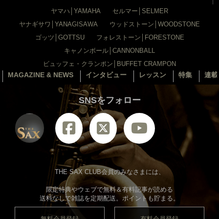
ヤマハ│YAMAHA
セルマー│SELMER
ヤナギサワ│YANAGISAWA
ウッドストーン│WOODSTONE
ゴッツ│GOTTSU
フォレストーン│FORESTONE
キャノンボール│CANNONBALL
ビュッフェ・クランポン│BUFFET CRAMPON
MAGAZINE & NEWS
インタビュー
レッスン
特集
連載
SNSをフォロー
THE SAX CLUB会員のみなさまには、
限定特典やウェブで無料＆有料記事が読める
送料なしで雑誌を定期配送。ポイントも貯まる。
無料会員登録
有料会員登録