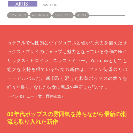
2022-12-02
シティ・ポップ
キングレコード
ユッコ・ミラー
ポップス
カラフルで個性的なヴィジュアルと確かな実力を備えたサ
ックス・プレイのギャップも魅力となっている令和のNo.1
サックス・ヒロイン、ユッコ・ミラー。YouTuberとしても
絶大な支持を得ている彼女の新作は、ファン待望のカバ
ー・アルバムだ。新旧取り混ぜた和製ポップスの数々を
軽々と乗りこなした彼女に完成の手応えを訊いた。
（インタビュー・文：櫻井隆章）
80年代ポップスの雰囲気を持ちながら最新の潮
流も取り入れた新作