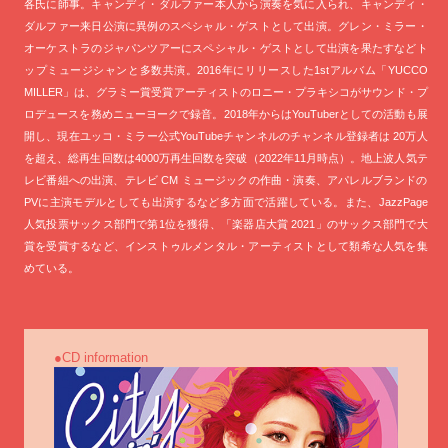
各氏に師事。キャンディ・ダルファー本人から演奏を気に入られ、キャンディ・
ダルファー来日公演に異例のスペシャル・ゲストとして出演。グレン・ミラー・
オーケストラのジャパンツアーにスペシャル・ゲストとして出演を果たすなどト
ップミュージシャンと多数共演。2016年にリリースした1stアルバム「YUCCO
MILLER」は、グラミー賞受賞アーティストのロニー・プラキシコがサウンド・プ
ロデュースを務めニューヨークで録音。2018年からはYouTuberとしての活動も展
開し、現在ユッコ・ミラー公式YouTubeチャンネルのチャンネル登録者は 20万人
を超え、総再生回数は4000万再生回数を突破（2022年11月時点）。地上波人気テ
レビ番組への出演、テレビ CM ミュージックの作曲・演奏、アパレルブランドの
PVに主演モデルとしても出演するなど多方面で活躍している。また、JazzPage
人気投票サックス部門で第1位を獲得、「楽器店大賞 2021」のサックス部門で大
賞を受賞するなど、インストゥルメンタル・アーティストとして類希な人気を集
めている。
●CD information