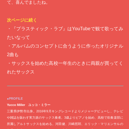
て、喜んでましたね。
次ページに続く
・『プラスティック・ラブ』はYouTubeで観て歌ってみ
たいなって
・アルバムのコンセプトに合うように作ったオリジナル
2曲も
・サックスを始めた高校一年生のときに両親が買ってく
れたサックス
●PROFILE
Yucco Miller ユッコ・ミラー
三重県伊勢市出身。2016年9月キングレコードよりメジャーデビューし、テレビ
や雑誌を賑わす実力派のサックス奏者。3歳よりピアノを始め、高校で吹奏楽部に
所属しアルトサックスを始める。河田健、川嶋哲郎、エリック・マリエンサルの