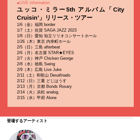
●LIVE information
ユッコ・ミラー5th アルバム「City
Cruisin’」リリース・ツアー
1/6（金）福岡 border
1/7（土）佐賀 SAGA JAZZ 2023
1/8（日）愛知 知立リリオコンサートホール
1/26（木）東京 内幸町ホール
2/5（日）三島 afterbeat
2/6（月）名古屋 STAR★EYES
2/7（火）神戸 Chicken George
2/8（水）徳島 Swing
2/9（木）広島 Live Juke
2/11（土）和歌山 Desafinado
2/12（日）三重 どじはうす
2/13（月）京都 Bonds Rosary
2/14（火）浜松 analog.
2/15（水）甲府 Alone
登場するアーティスト