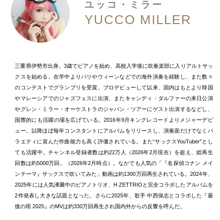
ユッコ・ミラー
YUCCO MILLER
三重県伊勢市出身。3歳でピアノを始め、高校入学後に吹奏楽部に入りアルトサッ
クスを始める。在学中よりパリやウィーンなどでの海外演奏を経験し、また数々
のコンテストでグランプリを受賞。プロデビューして以来、国内はもとより韓国
やマレーシアでのジャズフェスに出演、またキャンディ・ダルファーの来日公演
やグレン・ミラー・オーケストラのジャパン・ツアーにゲスト出演するなどし、
国際的にも活躍の場を広げている。2016年9月キングレコードよりメジャーデビ
ュー。以降ほぼ毎年コンスタントにアルバムをリリースし、演奏面だけでなくバ
ラエティに富んだ作曲能力も高く評価されている。また“サックスYouTuber”とし
ても活躍中。チャンネル登録者数は約22万人（2026年2月現在）を超え、総再生
回数は約5000万回。（2026年2月時点）。なかでも人気の「『名探偵コナン メイ
ンテーマ』サックスで吹いてみた」動画は約1300万回再生されている。2024年、
2025年には人気沸騰中のピアノトリオ、H ZETTRIOと完全コラボしたアルバムを
2作発表し大きな話題となった。さらに2025年、歌手 中西保志とコラボした『最
後の雨 2025』のMVは約330万回再生され国内外からの反響を呼んだ。