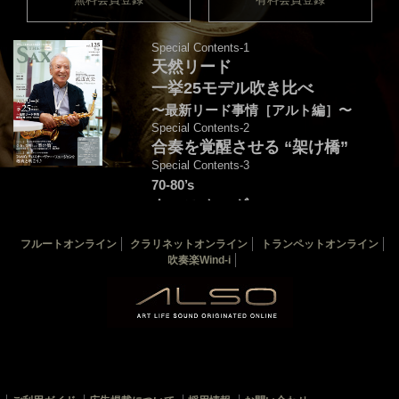
Special Contents-1
天然リード
一挙25モデル吹き比べ
〜最新リード事情［アルト編］〜
Special Contents-2
合奏を覚醒させる “架け橋”
Special Contents-3
70-80’s
クロスオーヴァー・
フュージョンを颯爽と吹こう♪
フルートオンライン
クラリネットオンライン
トランペットオンライン
音源連動：演奏＆解説by後藤天太
吹奏楽Wind-i
カバー：渡辺貞夫
THE SAX 最新125号
THE SAX バックナンバー
サックス楽譜一覧