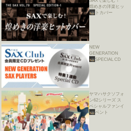
SAXで楽しむ！
煌めきの洋楽ヒッ
トカバー
NEW
GENERATION
SPECIAL CD
ヤマハサクソフォ
ン62シリーズ ス
ペシャルファンイ
ベント