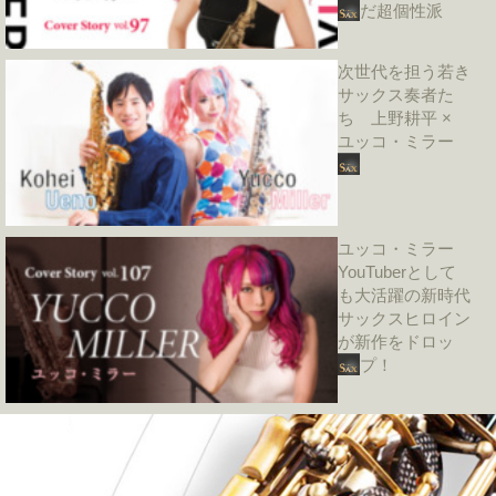
だ超個性派
次世代を担う若き
サックス奏者た
ち 上野耕平 ×
ユッコ・ミラー
ユッコ・ミラー
YouTuberとして
も大活躍の新時代
サックスヒロイン
が新作をドロッ
プ！