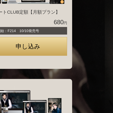
ートCLUB定額【月額プラン】
680
円
始：F214 10/10発売号