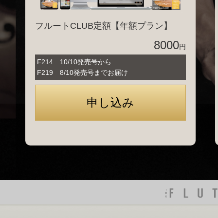
フルートCLUB定額【年額プラン】
8000
円
F214 10/10発売号から
F219 8/10発売号までお届け