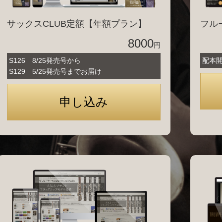
サックスCLUB定額【年額プラン】
フル
8000
円
S126 8/25発売号から
配本開
S129 5/25発売号までお届け