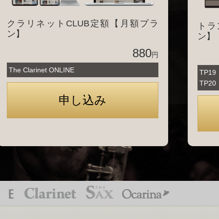
クラリネットCLUB定額【月額プラ
トラ
ン】
ン】
880
円
The Clarinet ONLINE
TP1
TP2