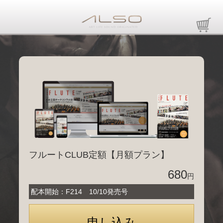
フルートCLUB定額【月額プラン】
680
円
配本開始：F214 10/10発売号