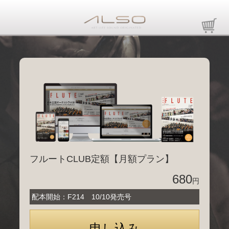
フルートCLUB定額【月額プラン】
680
円
配本開始：F214 10/10発売号