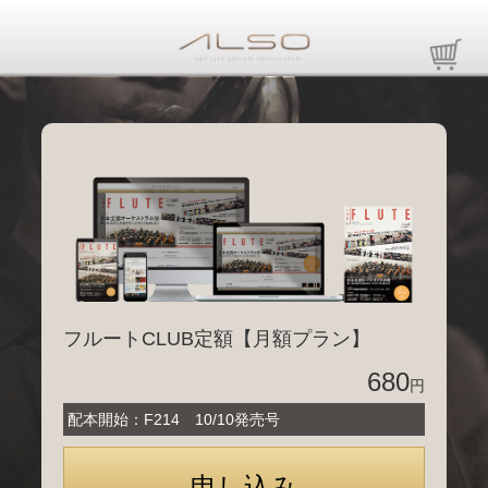
フルートCLUB定額【月額プラン】
680
円
配本開始：F214 10/10発売号