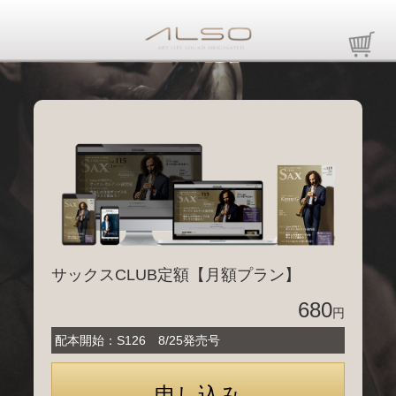
サックスCLUB定額【月額プラン】
680
円
配本開始：S126 8/25発売号